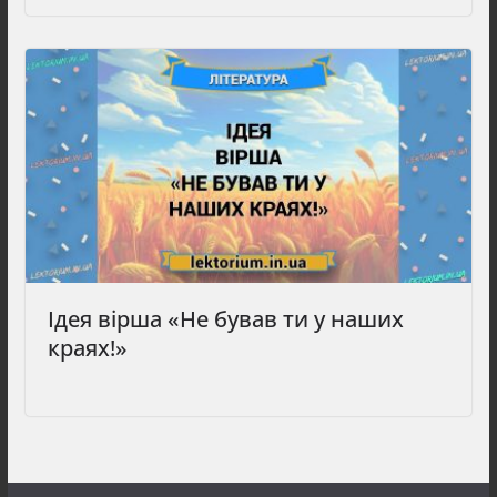
Ідея вірша «Не бував ти у наших
краях!»