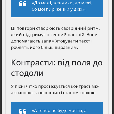
«До межі, женчики, до межі,
бо мої пиріжечки у діжі».
Ці повтори створюють своєрідний ритм,
який підтримує пісенний настрій. Вони
допомагають запам’ятовувати текст і
роблять його більш виразним.
Контрасти: від поля до
стодоли
У пісні чітко простежується контраст між
активною фазою жнив і станом спокою:
«А тепер не буде маяти, а