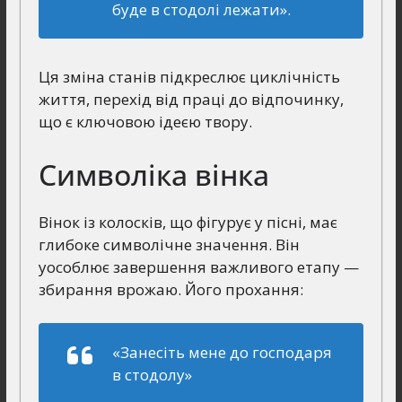
буде в стодолі лежати».
Ця зміна станів підкреслює циклічність
життя, перехід від праці до відпочинку,
що є ключовою ідеєю твору.
Символіка вінка
Вінок із колосків, що фігурує у пісні, має
глибоке символічне значення. Він
уособлює завершення важливого етапу —
збирання врожаю. Його прохання:
«Занесіть мене до господаря
в стодолу»