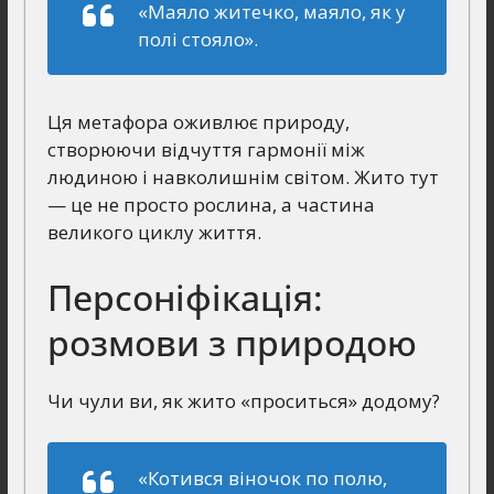
«Маяло житечко, маяло, як у
полі стояло».
Ця метафора оживлює природу,
створюючи відчуття гармонії між
людиною і навколишнім світом. Жито тут
— це не просто рослина, а частина
великого циклу життя.
Персоніфікація:
розмови з природою
Чи чули ви, як жито «проситься» додому?
«Котився віночок по полю,