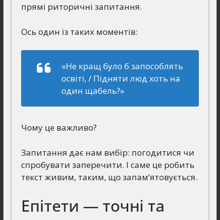
прямі риторичні запитання.
Ось один із таких моментів:
«Не кращ було б запособлять
освіті, / Підняти люд хоть на
один щабель?»
Чому це важливо?
Запитання дає нам вибір: погодитися чи
спробувати заперечити. І саме це робить
текст живим, таким, що запам’ятовується.
Епітети — точні та