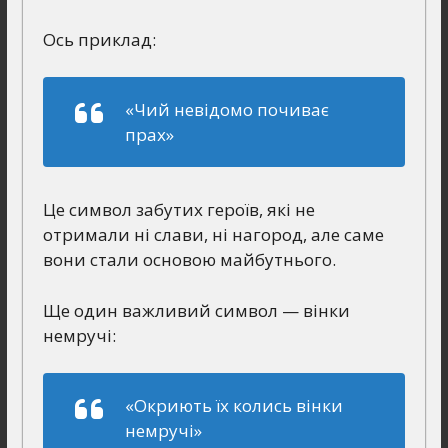
Ось приклад:
«Чий невідомо почиває
прах»
Це символ забутих героїв, які не
отримали ні слави, ні нагород, але саме
вони стали основою майбутнього.
Ще один важливий символ — вінки
немручі:
«Окриють їх колись вінки
немручі»