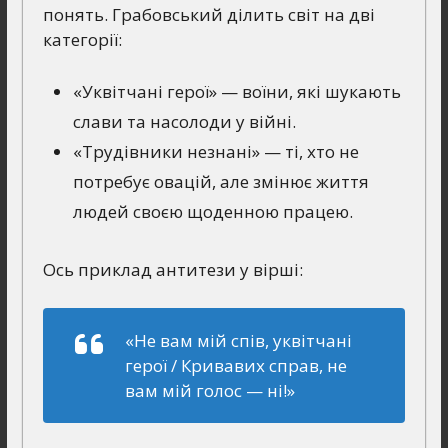
понять. Грабовський ділить світ на дві
категорії:
«Уквітчані герої» — воїни, які шукають
слави та насолоди у війні.
«Трудівники незнані» — ті, хто не
потребує овацій, але змінює життя
людей своєю щоденною працею.
Ось приклад антитези у вірші:
«Не вам мій спів, уквітчані
герої / Кривавих справ, не
вам мій голос — ні!»