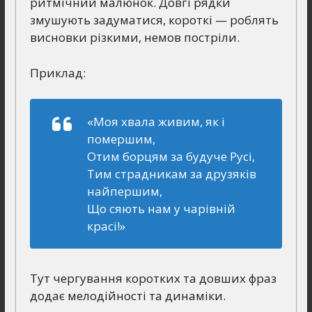
ритмічний малюнок. Довгі рядки
змушують задуматися, короткі — роблять
висновки різкими, немов постріли.
Приклад:
«Моя хвала живим, як і
помершим,
Отим борцям за будуче Русі,
Тим страдникам за друзяків
найпершим,
Що сяють нам у чарівній
красі!»
Тут чергування коротких та довших фраз
додає мелодійності та динаміки.