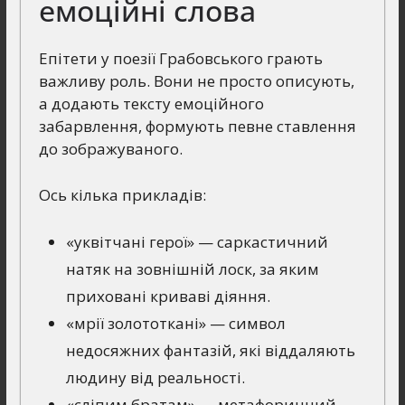
емоційні слова
Епітети у поезії Грабовського грають
важливу роль. Вони не просто описують,
а додають тексту емоційного
забарвлення, формують певне ставлення
до зображуваного.
Ось кілька прикладів:
«уквітчані герої» — саркастичний
натяк на зовнішній лоск, за яким
приховані криваві діяння.
«мрії золототкані» — символ
недосяжних фантазій, які віддаляють
людину від реальності.
«сліпим братам» — метафоричний