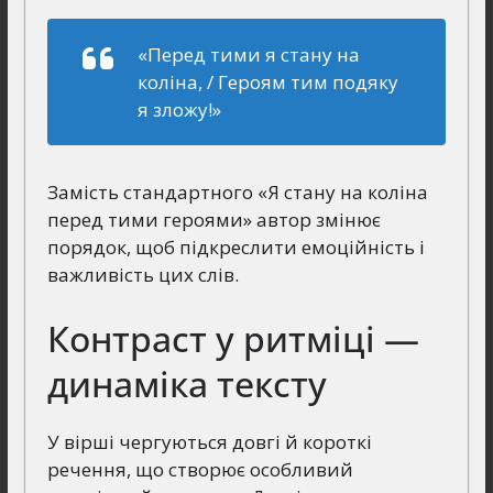
«Перед тими я стану на
коліна, / Героям тим подяку
я зложу!»
Замість стандартного «Я стану на коліна
перед тими героями» автор змінює
порядок, щоб підкреслити емоційність і
важливість цих слів.
Контраст у ритміці —
динаміка тексту
У вірші чергуються довгі й короткі
речення, що створює особливий