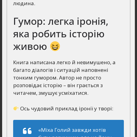
людина.
Гумор: легка іронія,
яка робить історію
живою
Книга написана легко й невимушено, а
багато діалогів і ситуацій наповнені
тонким гумором. Автор не просто
розповідає історію – він грається з
читачем, змушує усміхатися.
Ось чудовий приклад іронії у творі:
«Міха Голий завжди хотів