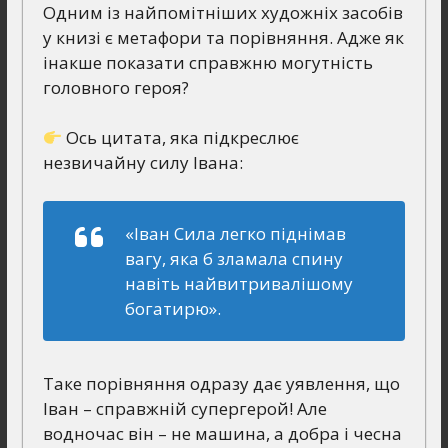
Одним із найпомітніших художніх засобів
у книзі є метафори та порівняння. Адже як
інакше показати справжню могутність
головного героя?
Ось цитата, яка підкреслює
незвичайну силу Івана:
«Іван Сила легко піднімав
вагу, яка б зламала спину
навіть найвитривалішому
богатирю».
Таке порівняння одразу дає уявлення, що
Іван – справжній супергерой! Але
водночас він – не машина, а добра і чесна