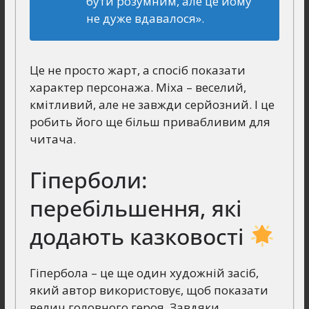
бути розумним, але це йому
не дуже вдавалося».
Це не просто жарт, а спосіб показати
характер персонажа. Міха – веселий,
кмітливий, але не завжди серйозний. І це
робить його ще більш привабливим для
читача.
Гіперболи:
перебільшення, які
додають казковості
Гіпербола – це ще один художній засіб,
який автор використовує, щоб показати
велич головного героя. Завдяки