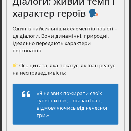
Діалоги: живий темп і
характер героїв
Один із найсильніших елементів повісті –
це діалоги. Вони динамічні, природні,
ідеально передають характери
персонажів.
Ось цитата, яка показує, як Іван реагує
на несправедливість:
«Я не звик пожирати своїх
суперників», – сказав Іван,
відмовляючись від нечесної
гри.»