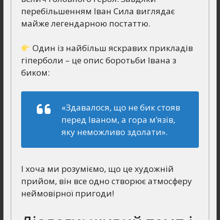
перебільшенням Іван Сила виглядає
майже легендарною постаттю.
Один із найбільш яскравих прикладів
гіперболи – це опис боротьби Івана з
биком:
«Здавалося, що не бик стояв
перед Іваном, а гора м’язів,
яку неможливо здолати».
І хоча ми розуміємо, що це художній
прийом, він все одно створює атмосферу
неймовірної пригоди!