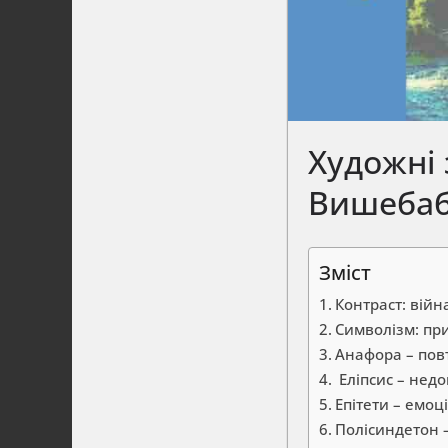
Художні 
Вишеба
Зміст
Контраст: війн
Символізм: пр
Анафора – пов
Еліпсис – недо
Епітети – емоц
Полісиндетон –