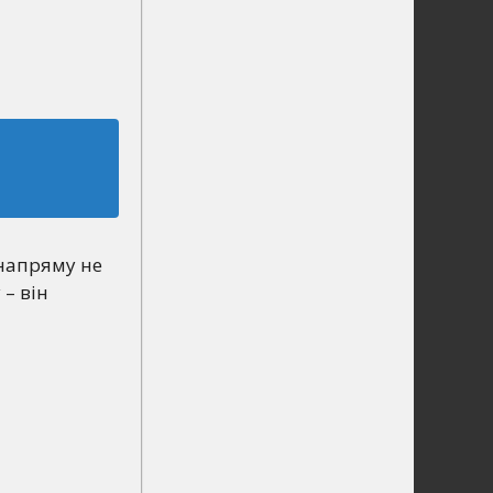
 напряму не
– він