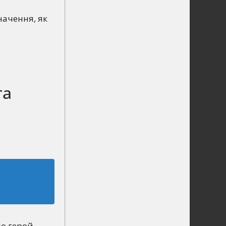
начення, як
та
що герой