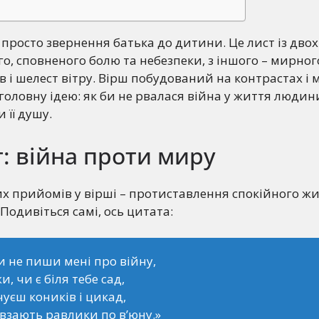
 просто звернення батька до дитини. Це лист із двох с
го, сповненого болю та небезпеки, з іншого – мирног
ів і шелест вітру. Вірш побудований на контрастах і 
оловну ідею: як би не рвалася війна у життя людини
 її душу.
: війна проти миру
х прийомів у вірші – протиставлення спокійного ж
Подивіться самі, ось цитата:
и не пиши мені про війну,
и, чи є біля тебе сад,
чуєш коників і цикад,
овзають равлики по в’юну.»