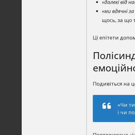
«далекі від на
«ми вдячні за
щось, за що 
Ці епітети допом
Полісинд
емоційн
Подивіться на ц
«Чи ти
і чи п
Повторюване
«і