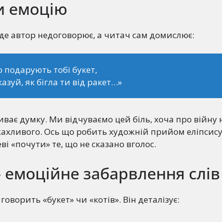
и емоцію
, де автор недоговорює, а читач сам домислює:
о подарують тобі букет,
казуй, як бігла ти від ракет…»
риває думку. Ми відчуваємо цей біль, хоча про війну
жахливого. Ось що робить художній прийом еліпсису 
і «почути» те, що не сказано вголос.
– емоційне забарвлення слів
говорить «букет» чи «котів». Він деталізує: