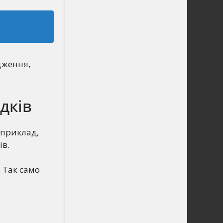
дження,
дків
априклад,
ів.
 Так само