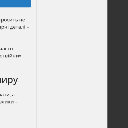
просить не
рні деталі –
часто
ої війни»
миру
рази, а
авлики –