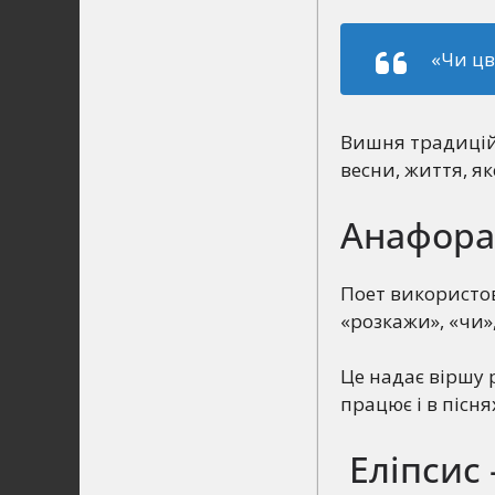
«Чи цв
Вишня традиційн
весни, життя, як
Анафора 
Поет використо
«розкажи», «чи»,
Це надає віршу 
працює і в пісн
Еліпсис 