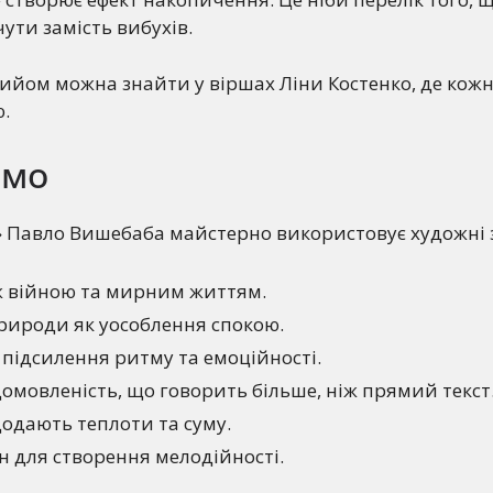
ути замість вибухів.
йом можна знайти у віршах Ліни Костенко, де кожне
.
ємо
» Павло Вишебаба майстерно використовує художні 
ж війною та мирним життям.
рироди як уособлення спокою.
підсилення ритму та емоційності.
домовленість, що говорить більше, ніж прямий текст
 додають теплоти та суму.
н для створення мелодійності.