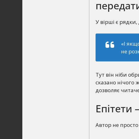
передат
У вірші є рядки
«І якщ
не роз
Тут він ніби об
сказано нічого 
дозволяє читачев
Епітети 
Автор не просто 