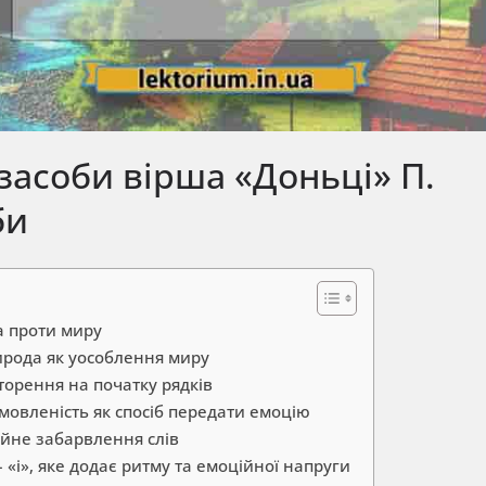
засоби вірша «Доньці» П.
би
а проти миру
ирода як уособлення миру
торення на початку рядків
мовленість як спосіб передати емоцію
ійне забарвлення слів
 «і», яке додає ритму та емоційної напруги