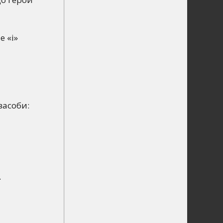
 «і»
засоби:
.