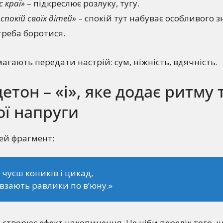
с краї»
– підкреслює розлуку, тугу.
 спокій своїх дітей»
– спокій тут набуває особливого з
треба боротися.
агають передати настрій: сум, ніжність, вдячність.
етон – «і», яке додає ритму 
ої напруги
ей фрагмент:
 чуєш коників і цикад,
овзають равлики по в’юну.»
»
створює ефект накопичення. Це ніби перелік того, 