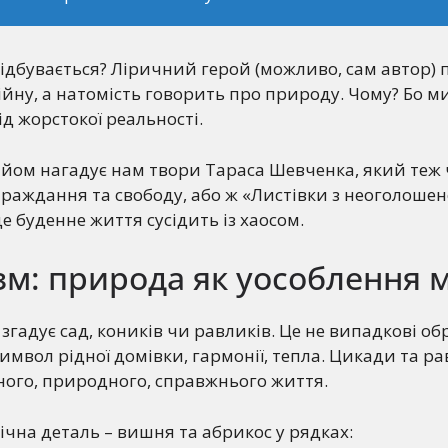
відбувається? Ліричний герой (можливо, сам автор) 
ійну, а натомість говорить про природу. Чому? Бо ми
ід жорстокої реальності.
ийом нагадує нам твори Тараса Шевченка, який теж 
раждання та свободу, або ж «Листівки з неоголошен
е буденне життя сусідить із хаосом.
зм: природа як уособлення 
згадує сад, коників чи равликів. Це не випадкові об
символ рідної домівки, гармонії, тепла. Цикади та р
ного, природного, справжнього життя.
чна деталь – вишня та абрикос у рядках: