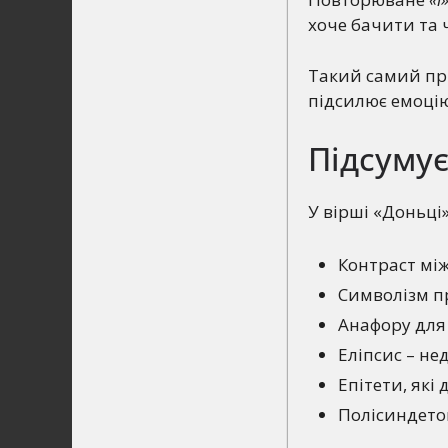
хоче бачити та ч
Такий самий при
підсилює емоцію
Підсуму
У вірші «Доньці
Контраст мі
Символізм п
Анафору для 
Еліпсис – не
Епітети, які
Полісиндето