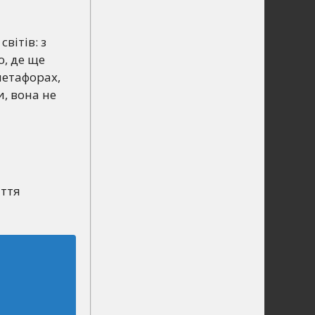
вітів: з
о, де ще
метафорах,
, вона не
иття