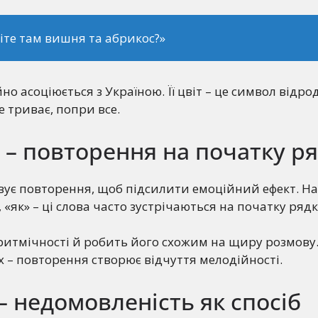
іте там вишня та абрикос?»
о асоціюється з Україною. Її цвіт – це символ відро
е триває, попри все.
– повторення на початку ря
вує повторення, щоб підсилити емоційний ефект. Н
 «як» – ці слова часто зустрічаються на початку рядк
ритмічності й робить його схожим на щиру розмову.
ях – повторення створює відчуття мелодійності.
– недомовленість як спосіб