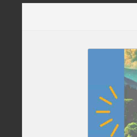
Перейти
до
вмісту