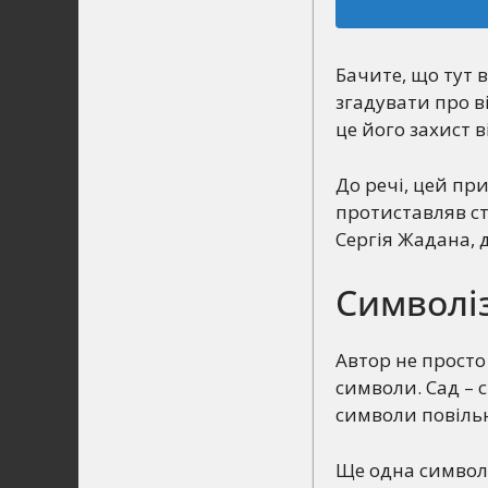
Бачите, що тут 
згадувати про в
це його захист в
До речі, цей пр
протиставляв ст
Сергія Жадана, д
Символі
Автор не просто 
символи. Сад – 
символи повіль
Ще одна символі