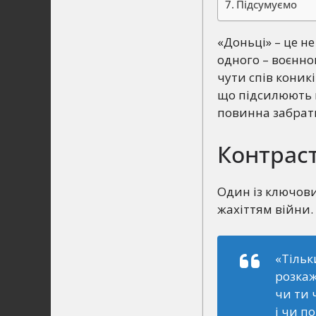
Підсумуємо
«Доньці» – це не
одного – воєнно
чути спів коник
що підсилюють г
повинна забрати
Контраст
Один із ключови
жахіттям війни. 
«Тільк
розкаж
чи ти 
і чи п