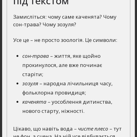
під текстом
Замисліться: чому саме каченята? Чому
сон-трава? Чому зозуля?
Усе це – не просто зоологія. Це символи:
сон-трава
– життя, яке щойно
прокинулося, але вже починає
старіти;
зозуля
– народна лічильниця часу,
фольклорна провидиця;
каченята
– уособлення дитинства,
нового старту, ніжності.
Цікаво, що навіть вода –
чисте плесо
– тут
не фон, а сцена. На ній усе відбувається.