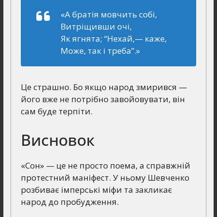
«А братія мовчить собі,
Витріщивши очі,
Як ягнята; “Нехай,— каже,
Може, так і треба”.»
Це страшно. Бо якщо народ змирився —
його вже не потрібно завойовувати, він
сам буде терпіти.
Висновок
«Сон» — це не просто поема, а справжній
протестний маніфест. У ньому Шевченко
розбиває імперські міфи та закликає
народ до пробудження.