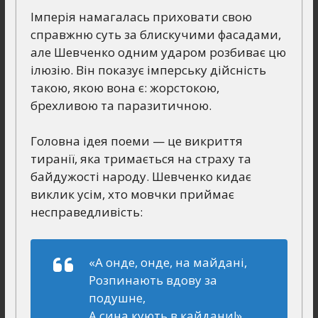
Імперія намагалась приховати свою
справжню суть за блискучими фасадами,
але Шевченко одним ударом розбиває цю
ілюзію. Він показує імперську дійсність
такою, якою вона є: жорстокою,
брехливою та паразитичною.
Головна ідея поеми — це викриття
тиранії, яка тримається на страху та
байдужості народу. Шевченко кидає
виклик усім, хто мовчки приймає
несправедливість:
«А онде, онде, на майдані,
Розпинають вдову за
подушне,
А сина кують в кайдани!»