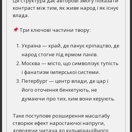
Ця структура дає авторові змогу показати
контраст між тим, як живе народ і як існує
влада.
Три ключові частини твору:
Україна — край, де панує кріпацтво, де
народ стогне під ярмом панів.
Москва — місто, що символізує тупість
і фанатизм імперської системи.
Петербург — центр влади, де цар і
його оточення бенкетують, не
думаючи про тих, ким вони керують.
Таке поступове розширення масштабу
створює ефект наростаючої напруги,
доводячи читача до кульмінаційного