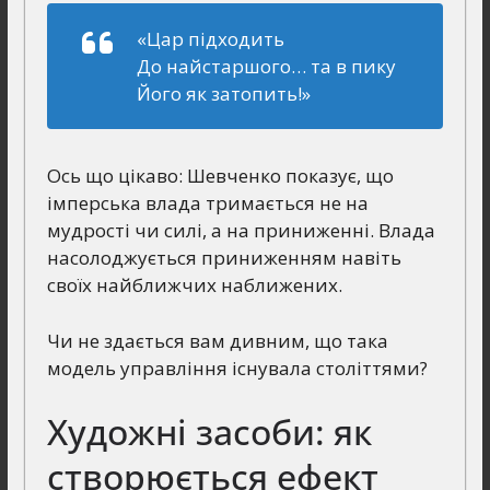
«Цар підходить
До найстаршого… та в пику
Його як затопить!»
Ось що цікаво: Шевченко показує, що
імперська влада тримається не на
мудрості чи силі, а на приниженні. Влада
насолоджується приниженням навіть
своїх найближчих наближених.
Чи не здається вам дивним, що така
модель управління існувала століттями?
Художні засоби: як
створюється ефект