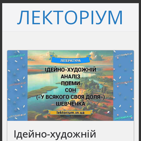
Перейти
ЛЕКТОРІУМ
до
вмісту
Ідейно-художній