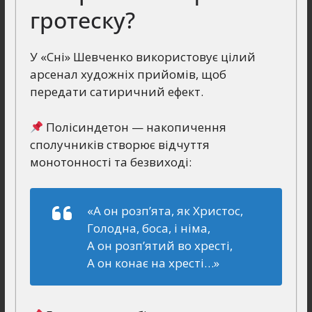
гротеску?
У «Сні» Шевченко використовує цілий
арсенал художніх прийомів, щоб
передати сатиричний ефект.
Полісиндетон — накопичення
сполучників створює відчуття
монотонності та безвиході:
«А он розп’ята, як Христос,
Голодна, боса, і німа,
А он розп’ятий во хресті,
А он конає на хресті…»