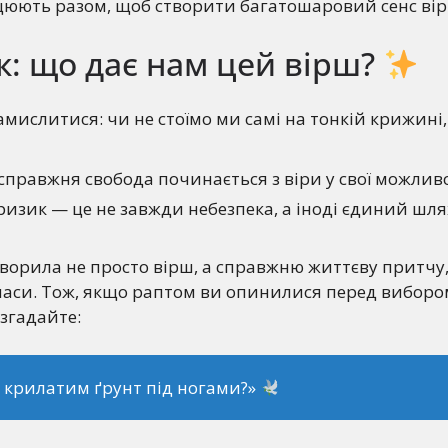
цюють разом, щоб створити багатошаровий сенс вір
: що дає нам цей вірш?
амислитися: чи не стоїмо ми самі на тонкій крижині
справжня свобода починається з віри у свої можливо
ризик — це не завжди небезпека, а іноді єдиний шля
творила не просто вірш, а справжню життєву притчу
 часи. Тож, якщо раптом ви опинилися перед вибором
згадайте:
крилатим ґрунт під ногами?»