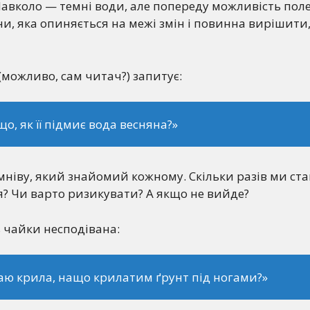
авколо — темні води, але попереду можливість поле
, яка опиняється на межі змін і повинна вирішити
(можливо, сам читач?) запитує:
 що, як її підмиє вода весняна?»
умніву, який знайомий кожному. Скільки разів ми ста
? Чи варто ризикувати? А якщо не вийде?
 чайки несподівана:
аю крила, нащо крилатим ґрунт під ногами?»