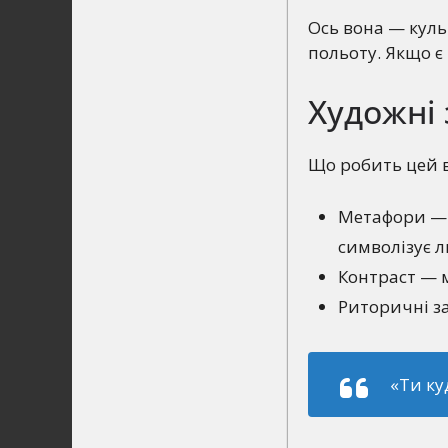
Ось вона — куль
польоту. Якщо є
Художні 
Що робить цей в
Метафори — 
символізує 
Контраст — м
Риторичні з
«Ти ку