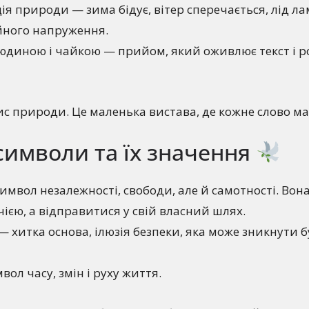
ія природи — зима бідує, вітер сперечається, лід ла
йного напруження.
людиною і чайкою — прийом, який оживлює текст і р
ис природи. Це маленька вистава, де кожне слово ма
символи та їх значення
мвол незалежності, свободи, але й самотності. Вон
чією, а відправитися у свій власний шлях.
хитка основа, ілюзія безпеки, яка може зникнути б
вол часу, змін і руху життя.