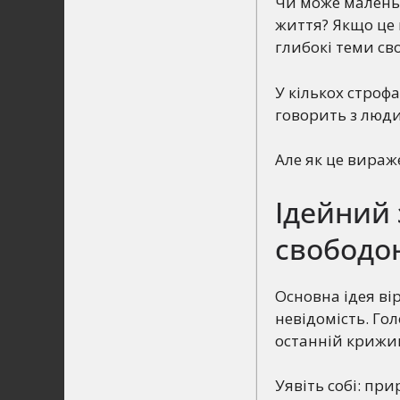
Чи може маленьк
життя? Якщо це 
глибокі теми св
У кількох строф
говорить з люди
Але як це вираж
Ідейний 
свобод
Основна ідея ві
невідомість. Го
останній крижин
Уявіть собі: при