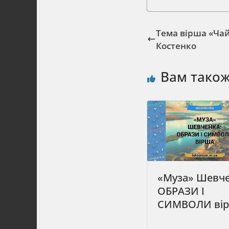
Тема вірша «Чай
Костенко
Вам тако
«Муза» Шевче
ОБРАЗИ І
СИМВОЛИ ві