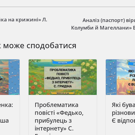
ка на крижині» Л.
Аналіз (паспорт) вір
Колумби й Магеллани» 
ж може сподобатися
нка:
Проблематика
Які був
повісті «Федько,
різнови
рша
прибулець з
Є відпо
інтернету» С.