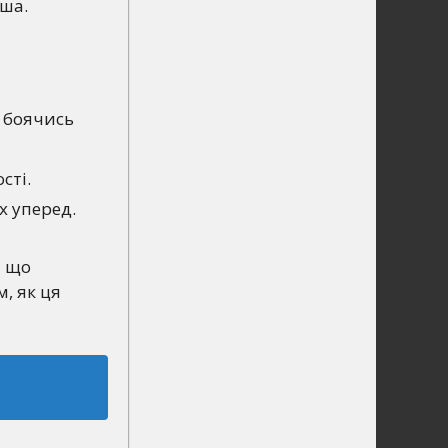
ша.
, боячись
сті.
х уперед.
, що
, як ця