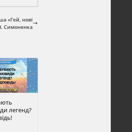
ша «Гей, нові
В. Симоненка
ають
ди легенд?
відь!