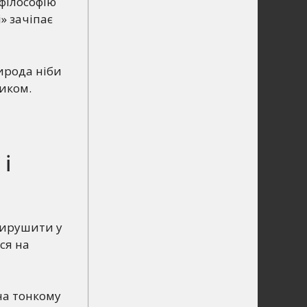
 філософію
» зачіпає
рирода ніби
зиком.
 і
вирушити у
ся на
 на тонкому