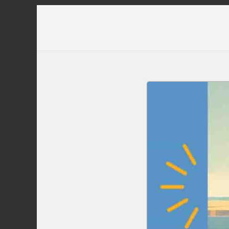
Перейти
до
вмісту