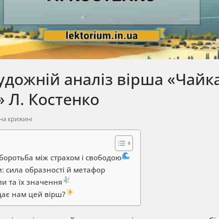
удожній аналіз вірша «Чайк
 Л. Костенко
на крижині
 боротьба між страхом і свободою
: сила образності й метафор
и та їх значення
дає нам цей вірш?