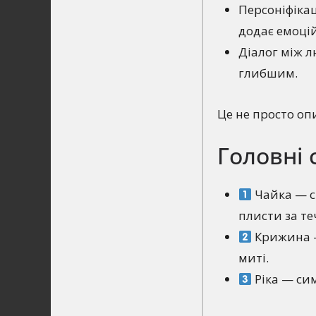
Персоніфікац
додає емоці
Діалог між 
глибшим.
Це не просто оп
Головні 
Чайка — си
плисти за те
Крижина — 
миті.
Ріка — сим