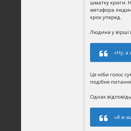
шматку криги. Н
метафора людини
крок уперед.
Людина у вірші 
«Ну, а
Це ніби голос с
подібне питання
Однак відповідь
«Я ж м