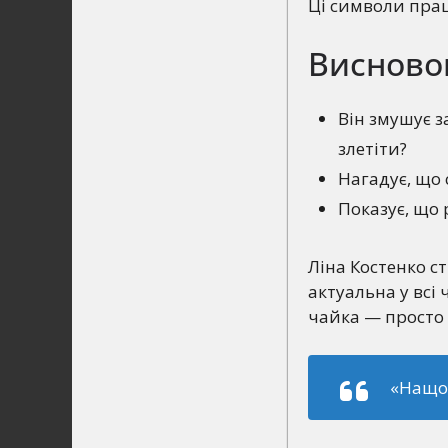
Ці символи пра
Висновок
Він змушує з
злетіти?
Нагадує, що 
Показує, що 
Ліна Костенко с
актуальна у всі
чайка — просто 
«Нащо 