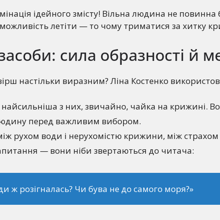
мінація ідейного змісту! Вільна людина не повинна
 можливість летіти — то чому триматися за хитку к
засоби: сила образності й 
ірш настільки виразним? Ліна Костенко використов
найсильніша з них, звичайно, чайка на крижині. В
людину перед важливим вибором.
іж рухом води і нерухомістю крижини, між страхом і
апитання — вони ніби звертаються до читача:
ди ж розігналась? Чи бува не до самого моря?»