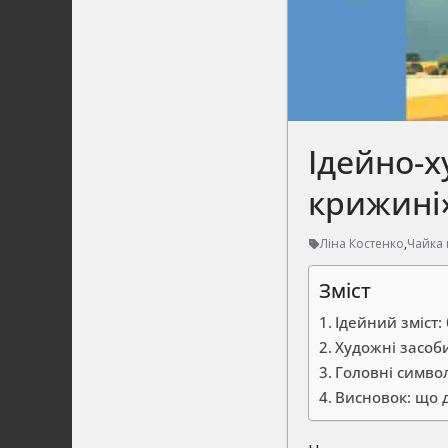
Ідейно-х
крижині»
Ліна Костенко
,
Чайка 
Зміст
Ідейний зміст:
Художні засоби
Головні символ
Висновок: що 