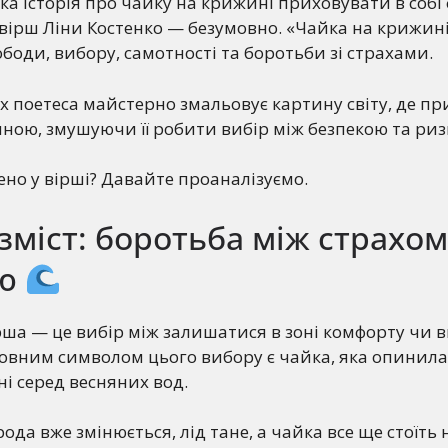
а історія про чайку на крижині приховувати в собі
вірш Ліни Костенко — безумовно. «Чайка на крижині
ободи, вибору, самотності та боротьби зі страхами.
ах поетеса майстерно змальовує картину світу, де п
ною, змушуючи її робити вибір між безпекою та ри
ено у вірші? Давайте проаналізуємо.
зміст: боротьба між страхом
ою
рша — це вибір між залишатися в зоні комфорту чи 
ловним символом цього вибору є чайка, яка опинила
і серед весняних вод.
рода вже змінюється, лід тане, а чайка все ще стоїть