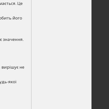
мається. Це
обить його
є значення.
а вирішує не
удь-якої