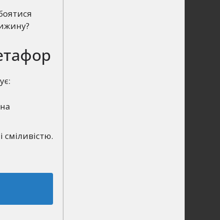
 боятися
рижину?
метафор
ує:
она
 сміливістю.