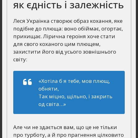
як єдність і залежність
Леся Українка створює образ кохання, яке
подібне до плюща: воно обіймає, огортає,
прихищає. Лірична героїня хоче стати
для свого коханого цим плющем,
захистити його від усього зовнішнього
світу:
«Хотіла б я тебе, мов плющ,
обняти,
Так міцно, щільно, і закрить
од світа…»
Але чи не здається вам, що це не тільки
про турботу, а й про прагнення цілковито