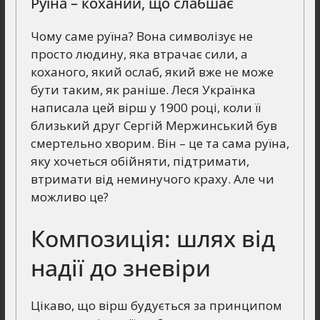
Руїна – коханий, що слабшає
Чому саме руїна? Вона символізує не
просто людину, яка втрачає сили, а
коханого, який ослаб, який вже не може
бути таким, як раніше. Леся Українка
написала цей вірш у 1900 році, коли її
близький друг Сергій Мержинський був
смертельно хворим. Він – це та сама руїна,
яку хочеться обійняти, підтримати,
втримати від неминучого краху. Але чи
можливо це?
Композиція: шлях від
надії до зневіри
Цікаво, що вірш будується за принципом