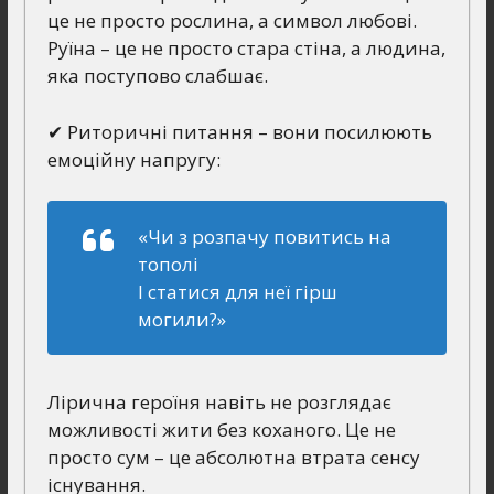
це не просто рослина, а символ любові.
Руїна – це не просто стара стіна, а людина,
яка поступово слабшає.
✔ Риторичні питання – вони посилюють
емоційну напругу:
«Чи з розпачу повитись на
тополі
І статися для неї гірш
могили?»
Лірична героїня навіть не розглядає
можливості жити без коханого. Це не
просто сум – це абсолютна втрата сенсу
існування.