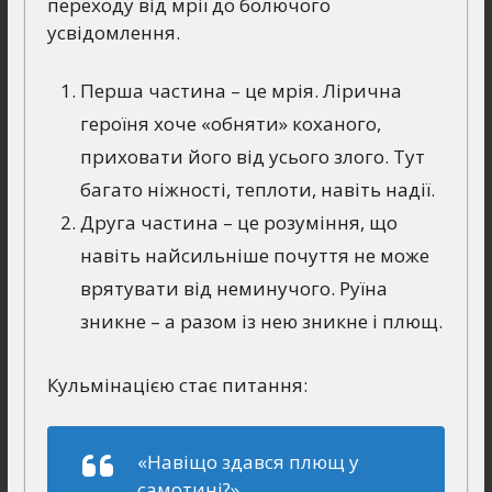
переходу від мрії до болючого
усвідомлення.
Перша частина – це мрія. Лірична
героїня хоче «обняти» коханого,
приховати його від усього злого. Тут
багато ніжності, теплоти, навіть надії.
Друга частина – це розуміння, що
навіть найсильніше почуття не може
врятувати від неминучого. Руїна
зникне – а разом із нею зникне і плющ.
Кульмінацією стає питання:
«Навіщо здався плющ у
самотині?»