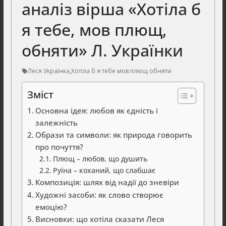
аналіз вірша «Хотіла б
я тебе, мов плющ,
обняти» Л. Українки
Леся Українка
,
Хотіла б я тебе мов плющ обняти
Зміст
Основна ідея: любов як єдність і
залежність
Образи та символи: як природа говорить
про почуття?
Плющ – любов, що душить
Руїна – коханий, що слабшає
Композиція: шлях від надії до зневіри
Художні засоби: як слово створює
емоцію?
Висновки: що хотіла сказати Леся