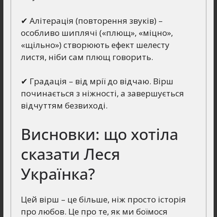
✔ Алітерація (повторення звуків) –
особливо шиплячі («плющ», «міцно»,
«щільно») створюють ефект шелесту
листя, ніби сам плющ говорить.
✔ Градація – від мрії до відчаю. Вірш
починається з ніжності, а завершується
відчуттям безвиході.
Висновки: що хотіла
сказати Леся
Українка?
Цей вірш – це більше, ніж просто історія
про любов. Це про те, як ми боїмося