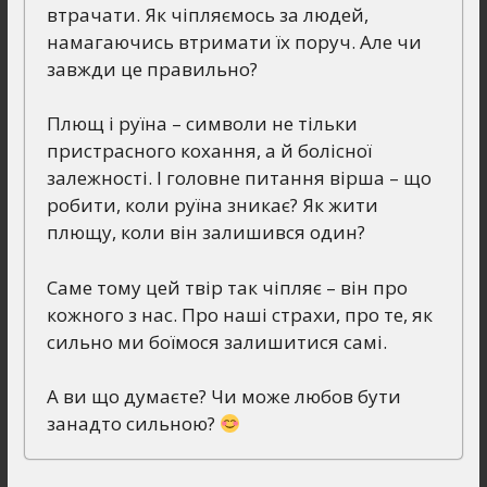
втрачати. Як чіпляємось за людей,
намагаючись втримати їх поруч. Але чи
завжди це правильно?
Плющ і руїна – символи не тільки
пристрасного кохання, а й болісної
залежності. І головне питання вірша – що
робити, коли руїна зникає? Як жити
плющу, коли він залишився один?
Саме тому цей твір так чіпляє – він про
кожного з нас. Про наші страхи, про те, як
сильно ми боїмося залишитися самі.
А ви що думаєте? Чи може любов бути
занадто сильною?