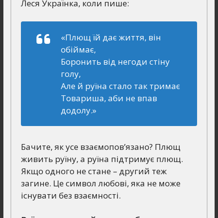
Леся Українка, коли пише:
«Плющ їй дає життя, він
обіймає,
Боронить від негоди стіну
голу,
Але й руїна стало так тримає
Товариша, аби не впав
додолу.»
Бачите, як усе взаємопов’язано? Плющ
живить руїну, а руїна підтримує плющ.
Якщо одного не стане – другий теж
загине. Це символ любові, яка не може
існувати без взаємності.