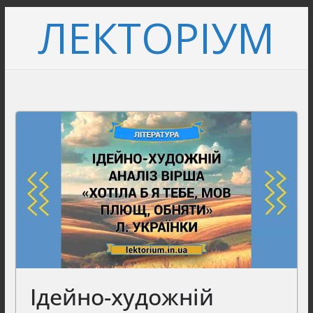
Перейти
ЛЕКТОРІУМ
до
вмісту
Ідейно-художній