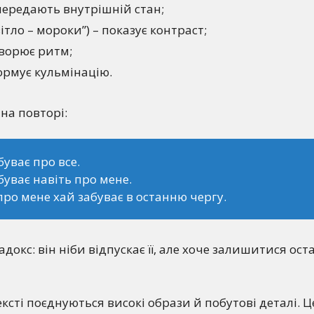
передають внутрішній стан;
ітло – мороки”) – показує контраст;
творює ритм;
ормує кульмінацію.
на повторі:
буває про все.
буває навіть про мене.
ро мене хай забуває в останню чергу.
докс: він ніби відпускає її, але хоче залишитися ост
ексті поєднуються високі образи й побутові деталі. Ц