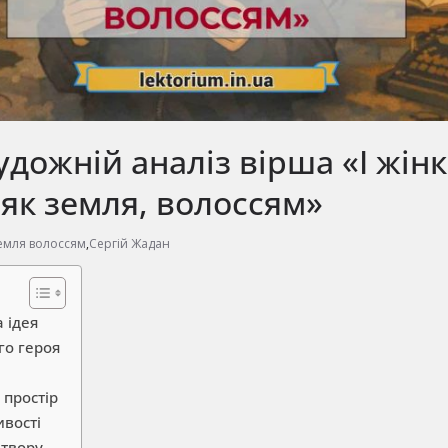
удожній аналіз вірша «І жінк
як земля, волоссям»
земля волоссям
,
Сергій Жадан
а ідея
го героя
 простір
ивості
твору