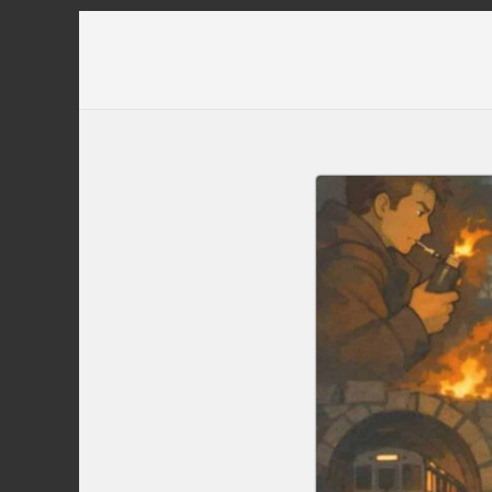
Перейти
до
вмісту