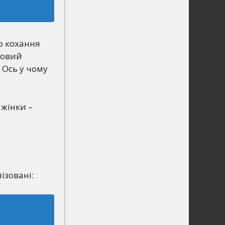
що кохання
товий
 Ось у чому
 жінки –
ізовані: