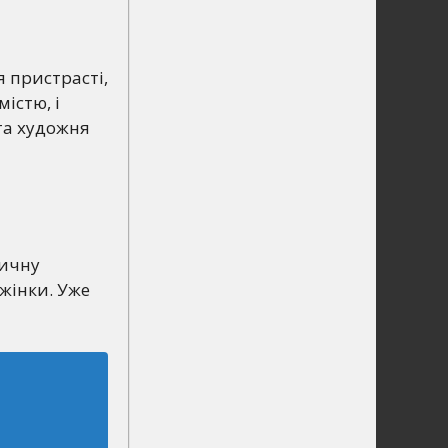
я пристрасті,
істю, і
та художня
тичну
 жінки. Уже