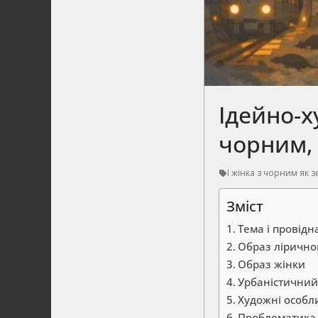
Ідейно-х
чорним, 
І жінка з чорним як 
Зміст
Тема і провідн
Образ лірично
Образ жінки
Урбаністичний
Художні особл
Проблематика 