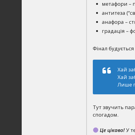
метафори – 
антитеза (“св
анафора – с
градація – ф
Фінал будується 
Хай за
Хай за
Лише п
Тут звучить пара
спогадом.
Це цікаво!
У т