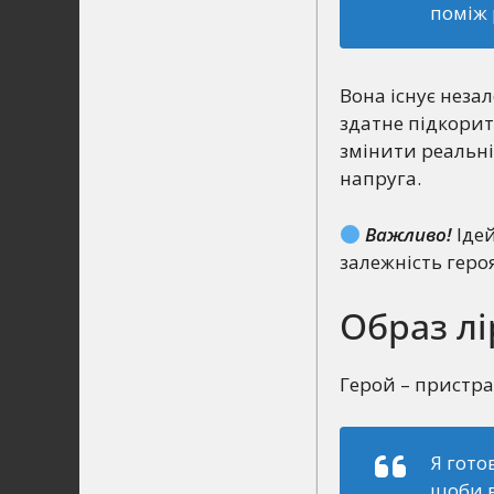
поміж 
Вона існує незал
здатне підкорит
змінити реальні
напруга.
Важливо!
Ідей
залежність геро
Образ лі
Герой – пристра
Я гото
щоби в