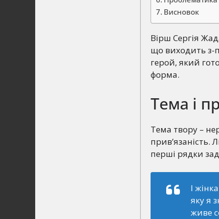
Висновок
Вірш Сергія Жада
що виходить з-п
герой, який гот
форма.
Тема і п
Тема твору – не
прив’язаність. 
перші рядки за
І жінк
яку я 
живе с