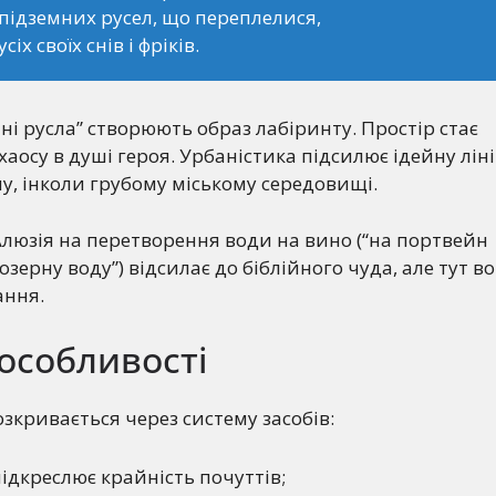
підземних русел, що переплелися,
сіх своїх снів і фріків.
емні русла” створюють образ лабіринту. Простір стає
аосу в душі героя. Урбаністика підсилює ідейну лін
му, інколи грубому міському середовищі.
люзія на перетворення води на вино (“на портвейн
зерну воду”) відсилає до біблійного чуда, але тут в
ання.
особливості
озкривається через систему засобів:
підкреслює крайність почуттів;