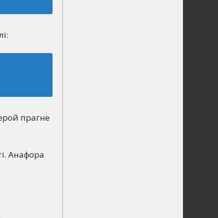
і:
Герой прагне
ті. Анафора