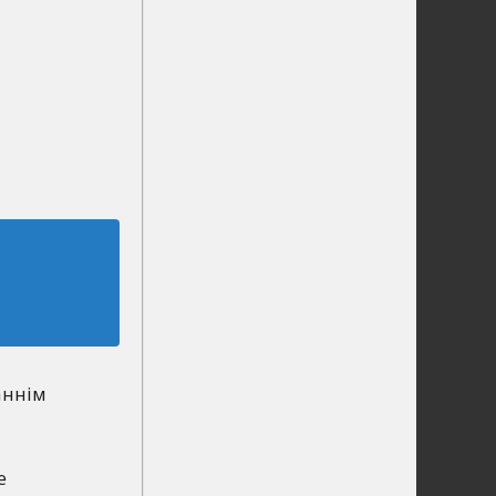
аннім
е