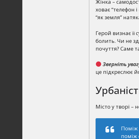
Жінка – самодос
ховає “телефон і
“як земля” натя
Герой визнає її 
болить. Чи не з
почуття? Саме т
Зверніть уваг
це підкреслює й
Урбаніс
Місто у творі – 
Поміж 
поміж 