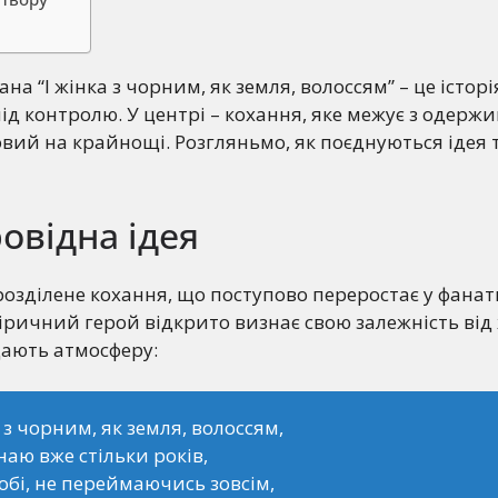
на “І жінка з чорним, як земля, волоссям” – це історі
ід контролю. У центрі – кохання, яке межує з одержим
овий на крайнощі. Розгляньмо, як поєднуються ідея 
ровідна ідея
розділене кохання, що поступово переростає у фана
Ліричний герой відкрито визнає свою залежність від
дають атмосферу:
а з чорним, як земля, волоссям,
знаю вже стільки років,
обі, не переймаючись зовсім,