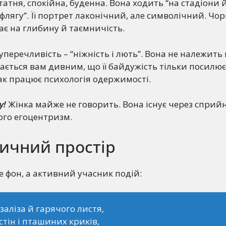
татня, спокійна, буденна. Вона ходить “на стадіони 
 флягу”. Її портрет лаконічний, але символічний. Чо
кає на глибину й таємничість.
суперечливість – “ніжність і лють”. Вона не належить 
дається вам дивним, що її байдужість тільки посилює
ак працює психологія одержимості.
у!
Жінка майже не говорить. Вона існує через сприйня
ого егоцентризм.
тичний простір
не фон, а активний учасник подій:
заліза й гарячого листя,
стін і пташиних криків,