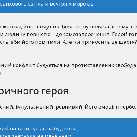
ранкового світла й вечірніх мороків.
ежно від його почуттів. Ідея твору полягає в тому, 
и людину повністю – до самозаперечення. Герой го
сть, аби його помітили. Але чи приносить це щастя?
ний конфлікт будується на протиставленні: свобода
я.
ричного героя
сний, імпульсивний, ревнивий. Його емоції гіпербол
вий палити сусідські будинки,
она звернула на мене увагу.