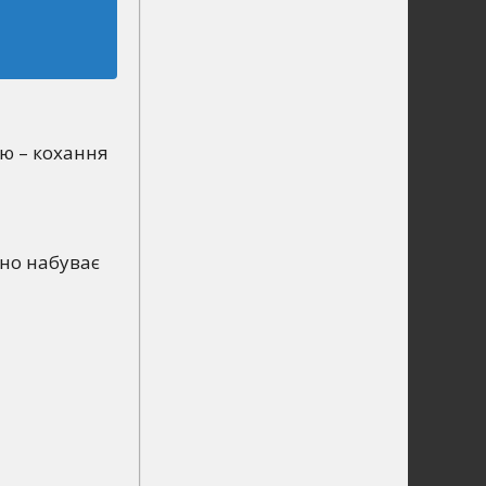
ію – кохання
оно набуває