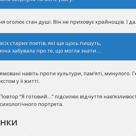
я оголює стан душі. Він не приховує крайнощів. І дал
 всіх старих поетів, які ще щось пишуть,
она забувала про те, що могла знати…
ямовані навіть проти культури, пам’яті, минулого. 
стом у її житті.
Повтор “Я готовий…” підсилює відчуття нав’язливос
сихологічного портрета.
інки