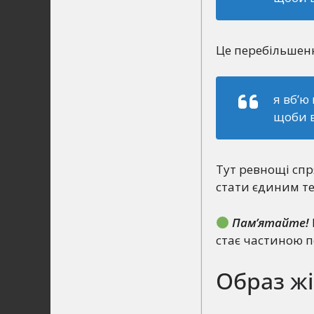
Це перебільшенн
я вб’ю
щоби в
Тут ревнощі спр
стати єдиним тек
Пам’ятайте!
стає частиною п
Образ ж