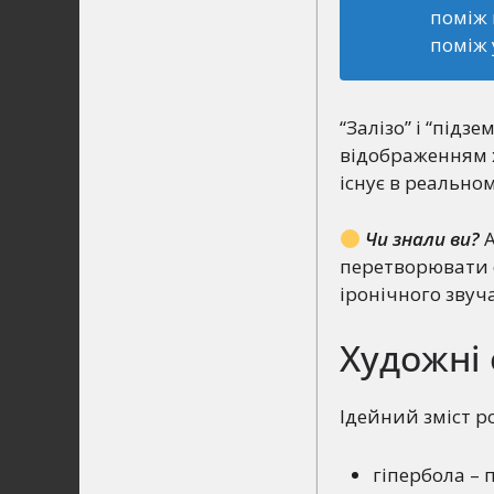
поміж 
поміж у
“Залізо” і “підз
відображенням х
існує в реально
Чи знали ви?
А
перетворювати о
іронічного звуч
Художні 
Ідейний зміст р
гіпербола – 