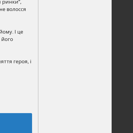
й ринки”,
рне волосся
йому. І це
 його
ття героя, і