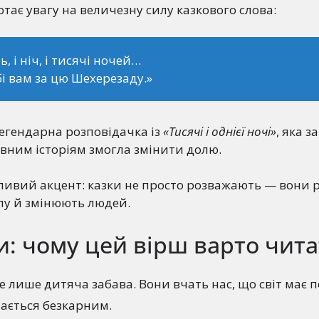
ртає увагу на величезну силу казкового слова:
ь, і ніч, і тисячі ночей…
і вам за цю Шехерезаду.»
егендарна розповідачка із
«Тисячі і однієї ночі»
, яка з
івним історіям змогла змінити долю.
ливий акцент: казки не просто розважають — вони 
лу й змінюють людей.
: чому цей вірш варто чита
е лише дитяча забава. Вони вчать нас, що світ має п
шається безкарним.