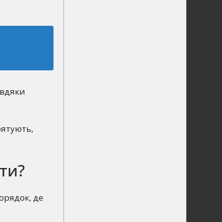
авдяки
рятують,
ти?
орядок, де