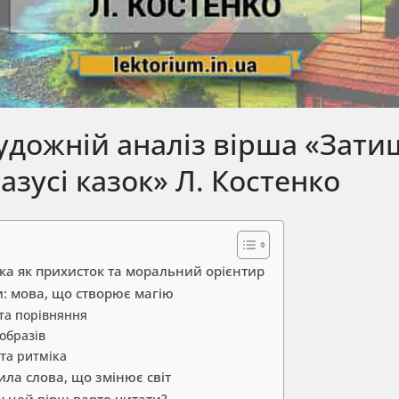
удожній аналіз вірша «Зат
пазусі казок» Л. Костенко
зка як прихисток та моральний орієнтир
и: мова, що створює магію
та порівняння
образів
 та ритміка
ла слова, що змінює світ