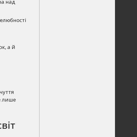
ра над
лелюбності
к, а й
дчуття
е лише
віт