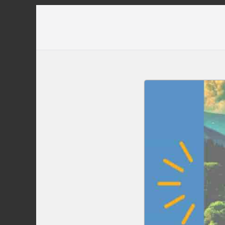
Перейти
до
вмісту