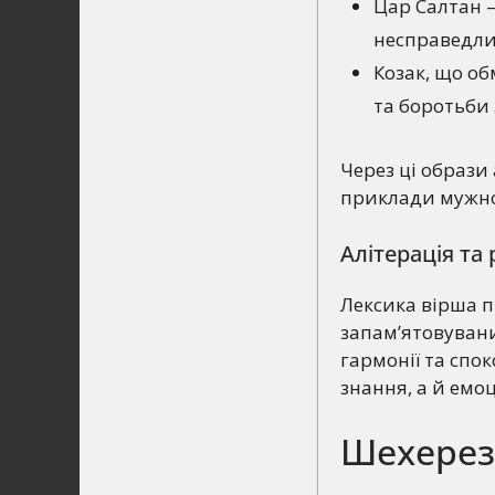
Цар Салтан —
несправедли
Козак, що об
та боротьби 
Через ці образи
приклади мужно
Алітерація та
Лексика вірша п
запам’ятовувани
гармонії та спо
знання, а й емоц
Шехереза