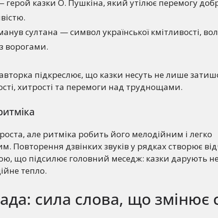
 герой казки О. Пушкіна, який утілює перемогу доб
вістю.
манув султана — символ української кмітливості, во
з ворогами.
 авторка підкреслює, що казки несуть не лише затишо
сті, хитрості та перемоги над труднощами.
 ритміка
роста, але ритміка робить його мелодійним і легко
м. Повторення дзвінких звуків у рядках створює ві
кою, що підсилює головний меседж: казки дарують н
ійне тепло.
да: сила слова, що змінює с