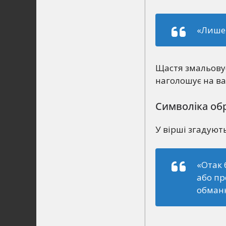
«Лише 
Щастя змальовує
наголошує на ва
Символіка обр
У вірші згадуют
«Отак 
або пр
обманю