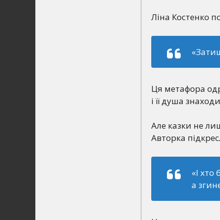
Ліна Костенко п
«Затиш
Ця метафора одр
і її душа знаход
Але казки не ли
Авторка підкрес
«І хто
а згин