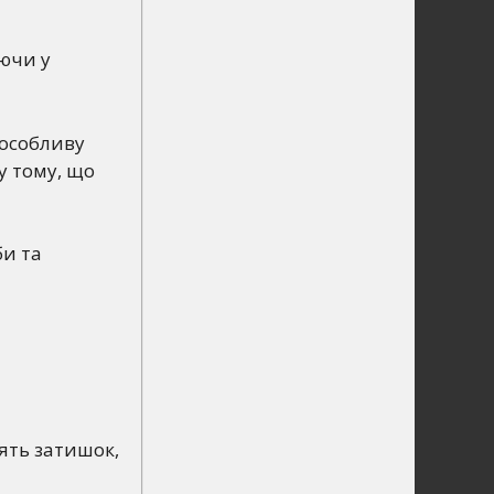
уючи у
особливу
у тому, що
би та
ять затишок,