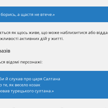
борись, а щастя не втече.»
ться як щось живе, що може наблизитися або відда
жливості активних дій у житті.
азів
ься відомі персонажі:
би й слухав про царя Салтана
о те, як весело козак
вав турецького султана.»