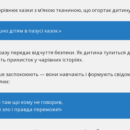
орівнює казки з м’якою тканиною, що огортає дитин
но дітям в пазусі казок.»
азу передає відчуття безпеки. Як дитина тулиться д
ить прихисток у чарівних історіях.
ше заспокоюють — вони навчають і формують свідом
лює:
 б там що кому не говорив,
е зло і правда переможе!»