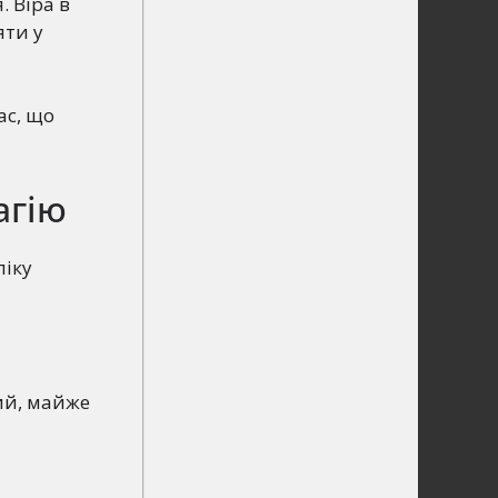
. Віра в
яти у
ас, що
агію
ліку
ий, майже