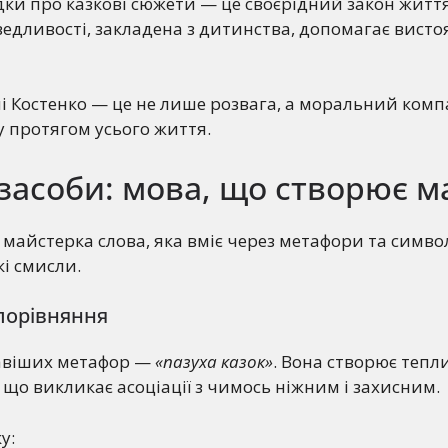
дки про казкові сюжети — це своєрідний закон життя
едливості, закладена з дитинства, допомагає висто
ші Костенко — це не лише розвага, а моральний комп
 протягом усього життя.
засоби: мова, що створює м
 майстерка слова, яка вміє через метафори та симво
і смисли.
порівняння
авіших метафор —
«пазуха казок»
. Вона створює тепл
 що викликає асоціації з чимось ніжним і захисним.
у: