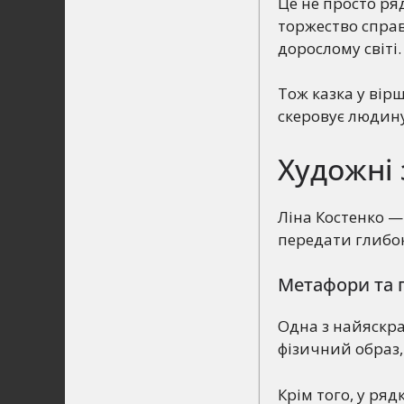
Це не просто ря
торжество справ
дорослому світі.
Тож казка у вір
скеровує людину
Художні 
Ліна Костенко —
передати глибок
Метафори та 
Одна з найяскр
фізичний образ,
Крім того, у рядк