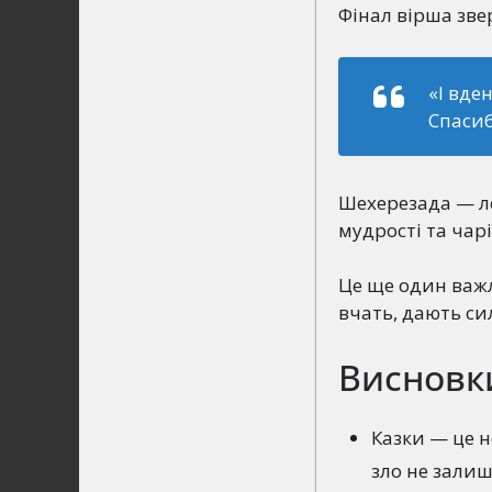
Фінал вірша зве
«І вден
Спасиб
Шехерезада — л
мудрості та чар
Це ще один важ
вчать, дають си
Висновки
Казки — це н
зло не зали