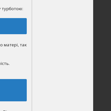
у турботою:
о матері, так
ість.