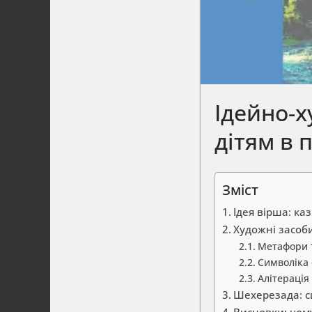
Ідейно-х
дітям в 
Зміст
Ідея вірша: ка
Художні засоб
Метафори 
Символіка 
Алітерація
Шехерезада: си