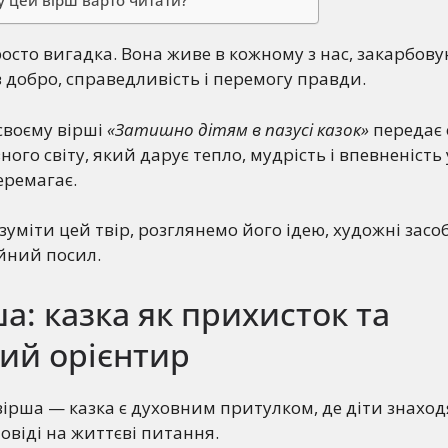
у цей вірш варто читати?
росто вигадка. Вона живе в кожному з нас, закарбов
в добро, справедливість і перемогу правди.
 своєму вірші
«Затишно дітям в пазусі казок»
передає 
ого світу, який дарує тепло, мудрість і впевненість 
еремагає.
уміти цей твір, розглянемо його ідею, художні засо
йний посил.
ша: казка як прихисток та
ий орієнтир
ірша — казка є духовним притулком, де діти знаход
повіді на життєві питання.