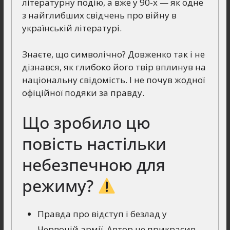
літературну подію, а вже у 90-х — як одне
з найглибших свідчень про війну в
українській літературі.
Знаєте, що символічно? Довженко так і не
дізнався, як глибоко його твір вплинув на
національну свідомість. І не почув жодної
офіційної подяки за правду.
Що зробило цю
повість настільки
небезпечною для
режиму?
Правда про відступ і безлад у
Червоній армії. Автор не прикрасив