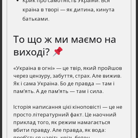
Крик про самотність України. Вся
країна в творі — як дитина, кинута
батьками.
То що ж ми маємо на
виході?
«Україна в огні» — це твір, який пройшов
через цензуру, забуття, страх. Але вижив.
Як і сама Україна. Бо де правда — там і
пам’ять. А де пам’ять — там і сила.
Історія написання цієї кіноповісті — це не
просто літературний факт. Це наочний
приклад того, як режим намагається
вбити правду. Але правда, як вода:
проб’ється навіть крізь бетон.