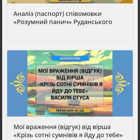
Аналіз (паспорт) співомовки
«Розумний панич» Руданського
Мої враження (відгук) від вірша
«Крізь сотні сумнівів я йду до тебе»