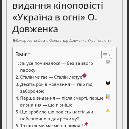
видання кіноповісті
«Україна в огні» О.
Довженка
Зачарована Десна
,
Олександр Довженко
,
Україна в огні
Зміст
Як усе починалося — без зайвого
пафосу
Сталін читає — Сталін лютує
Десять років мовчання — твір під
забороною
Перше видання — після смерті, перше
визнання — ще пізніше
Що зробило цю повість настільки
небезпечною для режиму?
То що ж ми маємо на виході?