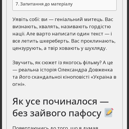
Запитання до матеріалу
Уявіть собі: ви — геніальний митець. Вас
визнають, хвалять, називають гордістю
нації. Але варто написати один текст — і
все летить шкереберть. Вас проклинають,
цензурують, а твір ховають у шухляду.
Звучить, як сюжет із якогось фільму? А це
— реальна історія Олександра Довженка
та його скандальної кіноповісті «Україна в
огні».
Як усе починалося —
без зайвого пафосу
Повертаючись до того, що я думав