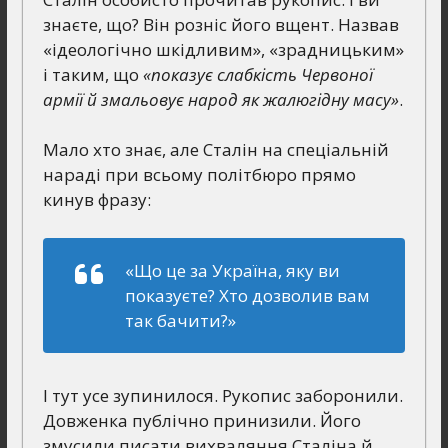
знаєте, що? Він розніс його вщент. Назвав
«ідеологічно шкідливим», «зрадницьким»
і таким, що
«показує слабкість Червоної
армії й змальовує народ як жалюгідну масу»
.
Мало хто знає, але Сталін на спеціальній
нараді при всьому політбюро прямо
кинув фразу:
«Що це за Україна, яку ви
показуєте? Хто дозволив вам
так бачити?»
І тут усе зупинилося. Рукопис заборонили.
Довженка публічно принизили. Його
змусили писати вихваляння Сталіна й