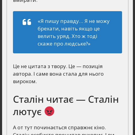
«Я пишу правду… Я не можу
брехати, навіть якщо це
велить уряд. Хто ж тоді
скаже про людське?»
Це не цитата з твору. Це — позиція
автора. І саме вона стала для нього
вироком.
Сталін читає — Сталін
лютує
А от тут починається справжнє кіно.
Сталін особисто прочитав рукопис. І ви