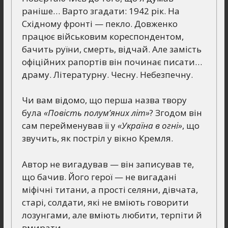
раніше… Варто згадати: 1942 рік. На
Східному фронті — пекло. Довженко
працює військовим кореспондентом,
бачить руїни, смерть, відчай. Але замість
офіційних рапортів він починає писати…
драму. Літературну. Чесну. Небезпечну.
Чи вам відомо, що перша назва твору
була
«Повість полум’яних літ»
? Згодом він
сам перейменував її у
«Україна в огні»
, що
звучить, як постріл у вікно Кремля.
Автор не вигадував — він записував те,
що бачив. Його герої — не вигадані
міфічні титани, а прості селяни, дівчата,
старі, солдати, які не вміють говорити
лозунгами, але вміють любити, терпіти й
вмирати.