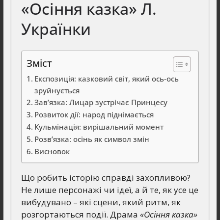
«Осіння казка» Л.
Українки
Зміст
Експозиція: казковий світ, який ось-ось
зруйнується
Зав’язка: Лицар зустрічає Принцесу
Розвиток дії: народ піднімається
Кульмінація: вирішальний момент
Розв’язка: осінь як символ змін
Висновок
Що робить історію справді захопливою?
Не лише персонажі чи ідеї, а й те, як усе це
вибудувано – які сцени, який ритм, як
розгортаються події. Драма
«Осіння казка»