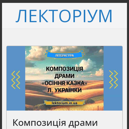
Перейти
ЛЕКТОРІУМ
до
вмісту
Композиція драми