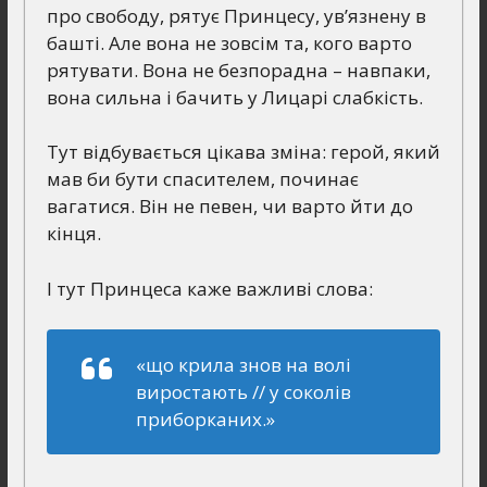
про свободу, рятує Принцесу, ув’язнену в
башті. Але вона не зовсім та, кого варто
рятувати. Вона не безпорадна – навпаки,
вона сильна і бачить у Лицарі слабкість.
Тут відбувається цікава зміна: герой, який
мав би бути спасителем, починає
вагатися. Він не певен, чи варто йти до
кінця.
І тут Принцеса каже важливі слова:
«що крила знов на волі
виростають // у соколів
приборканих.»