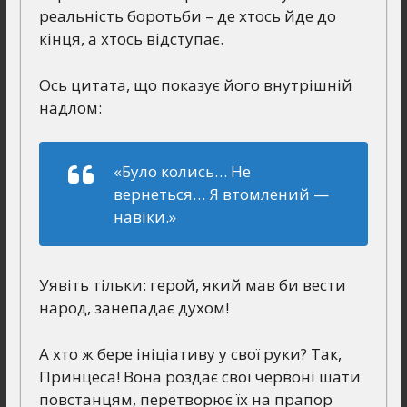
реальність боротьби – де хтось йде до
кінця, а хтось відступає.
Ось цитата, що показує його внутрішній
надлом:
«Було колись… Не
вернеться… Я втомлений —
навіки.»
Уявіть тільки: герой, який мав би вести
народ, занепадає духом!
А хто ж бере ініціативу у свої руки? Так,
Принцеса! Вона роздає свої червоні шати
повстанцям, перетворює їх на прапор