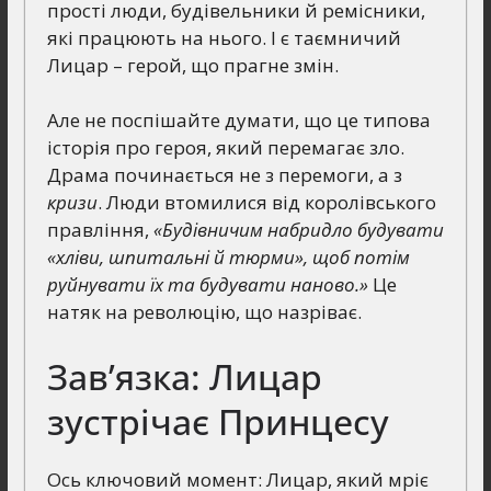
прості люди, будівельники й ремісники,
які працюють на нього. І є таємничий
Лицар – герой, що прагне змін.
Але не поспішайте думати, що це типова
історія про героя, який перемагає зло.
Драма починається не з перемоги, а з
кризи
. Люди втомилися від королівського
правління,
«Будівничим набридло будувати
«хліви, шпитальні й тюрми», щоб потім
руйнувати їх та будувати наново.»
Це
натяк на революцію, що назріває.
Зав’язка: Лицар
зустрічає Принцесу
Ось ключовий момент: Лицар, який мріє