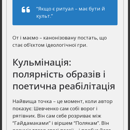
“Якщо є ритуал – має бути й
культ.”
От і маємо – канонізовану постать, що
стає об’єктом ідеологічної гри.
Кульмінація:
полярність образів і
поетична реабілітація
Найвища точка – це момент, коли автор
показує: Шевченко сам собі ворог і
рятівник. Він сам себе розриває між
“Гайдамаками” і віршем “Полякам”. Він