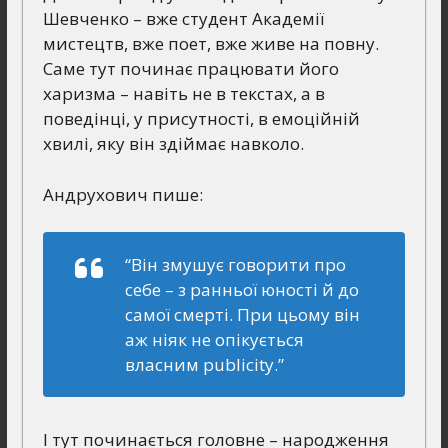
Шевченко – вже студент Академії
мистецтв, вже поет, вже живе на повну.
Саме тут починає працювати його
харизма – навіть не в текстах, а в
поведінці, у присутності, в емоційній
хвилі, яку він здіймає навколо.
Андрухович пише:
“Він змушує говорити про
себе – з ранньої юності й до
самої смерті. При цьому він
аж ніяк не опікується
власним publicity.”
І тут починається головне – народження