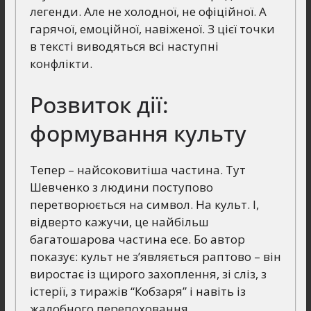
легенди. Але не холодної, не офіційної. А
гарячої, емоційної, навіженої. З цієї точки
в тексті виводяться всі наступні
конфлікти.
Розвиток дії:
формування культу
Тепер – найсоковитіша частина. Тут
Шевченко з людини поступово
перетворюється на символ. На культ. І,
відверто кажучи, це найбільш
багатошарова частина есе. Бо автор
показує: культ не з’являється раптово – він
виростає із щирого захоплення, зі сліз, з
істерії, з тиражів “Кобзаря” і навіть із
жалобного перепоховання.