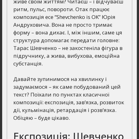
живе своїм життям? Читаєш – і відчуваєш
ритм, пульс, повороти. Отак працює
композиція есе “Shevchenko is OK” Юрія
Андруховича. Вона не просто тримає
форму – вона дихає. І, між іншим, саме ця
структура допомагає передати головне:
Тарас Шевченко – не закостеніла фігура в
підручнику, а жива, вибухова, емоційна
субстанція.
Давайте зупинимося на хвилинку і
задумаємося – як саме побудований цей
текст? Поїхали по пунктах класичної
композиції: експозиція, зав’язка, розвиток
дії, кульмінація, ретардація і розв’язка.
Обіцяю – буде цікаво.
Експозиція: Шевченко