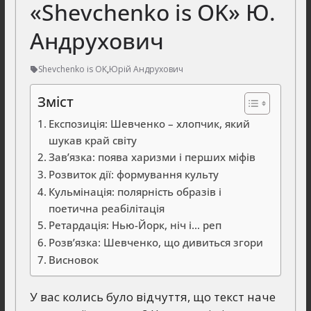
«Shevchenko is OK» Ю.
Андрухович
Shevchenko is OK
,
Юрій Андрухович
Зміст
Експозиція: Шевченко – хлопчик, який
шукав край світу
Зав’язка: поява харизми і перших міфів
Розвиток дії: формування культу
Кульмінація: полярність образів і
поетична реабілітація
Ретардація: Нью-Йорк, ніч і… реп
Розв’язка: Шевченко, що дивиться згори
Висновок
У вас колись було відчуття, що текст наче