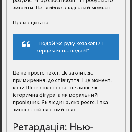
розуміє тягар своєї поезії – і пробує його
змінити. Це глибоко людський момент.
Пряма цитата:
“Подай же руку козакові / І
серце чистеє подай!”
Це не просто текст. Це заклик до
примирення, до співчуття. І це момент,
коли Шевченко постає не лише як
історична фігура, а як моральний
провідник. Як людина, яка росте. І яка
змінює свій власний голос.
Ретардація: Нью-