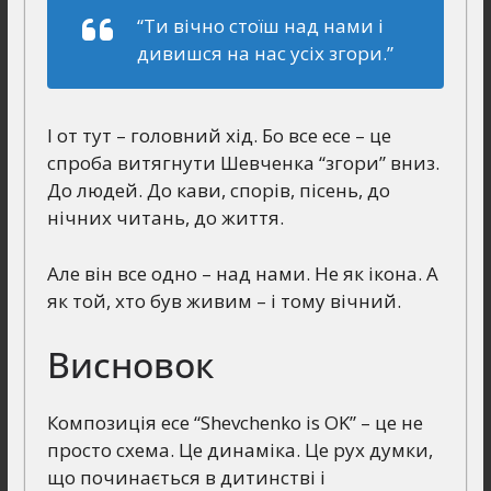
“Ти вічно стоїш над нами і
дивишся на нас усіх згори.”
І от тут – головний хід. Бо все есе – це
спроба витягнути Шевченка “згори” вниз.
До людей. До кави, спорів, пісень, до
нічних читань, до життя.
Але він все одно – над нами. Не як ікона. А
як той, хто був живим – і тому вічний.
Висновок
Композиція есе “Shevchenko is OK” – це не
просто схема. Це динаміка. Це рух думки,
що починається в дитинстві і