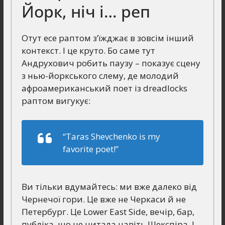
Йорк, ніч і… реп
Отут есе раптом з’їжджає в зовсім інший
контекст. І це круто. Бо саме тут
Андрухович робить паузу – показує сцену
з нью-йоркського слему, де молодий
афроамериканський поет із dreadlocks
раптом вигукує:
“Taras Shevchenko is my
favorite poet!”
Ви тільки вдумайтесь: ми вже далеко від
Чернечої гори. Це вже не Черкаси й не
Петербург. Це Lower East Side, вечір, бар,
публіка, що не читала навіть Шекспіра. І