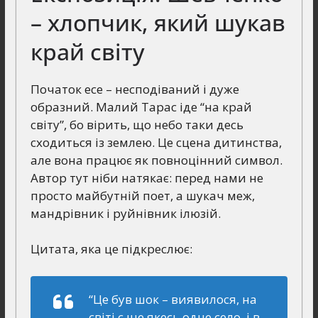
– хлопчик, який шукав
край світу
Початок есе – несподіваний і дуже
образний. Малий Тарас іде “на край
світу”, бо вірить, що небо таки десь
сходиться із землею. Це сцена дитинства,
але вона працює як повноцінний символ.
Автор тут ніби натякає: перед нами не
просто майбутній поет, а шукач меж,
мандрівник і руйнівник ілюзій.
Цитата, яка це підкреслює:
“Це був шок – виявилося, на
світі є ще якесь одне село, і в