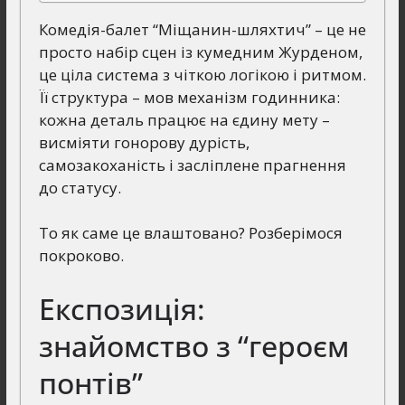
Комедія-балет “Міщанин-шляхтич” – це не
просто набір сцен із кумедним Журденом,
це ціла система з чіткою логікою і ритмом.
Її структура – мов механізм годинника:
кожна деталь працює на єдину мету –
висміяти гонорову дурість,
самозакоханість і засліплене прагнення
до статусу.
То як саме це влаштовано? Розберімося
покроково.
Експозиція:
знайомство з “героєм
понтів”