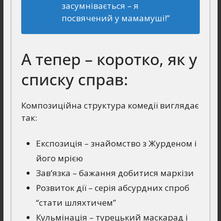
засумнівається – я
посвячений у мамамуші!”
А тепер – коротко, як у
списку справ:
Композиційна структура комедії виглядає
так:
Експозиція – знайомство з Журденом і
його мрією
Зав’язка – бажання добитися маркізи
Розвиток дії – серія абсурдних спроб
“стати шляхтичем”
Кульмінація – турецький маскарад і