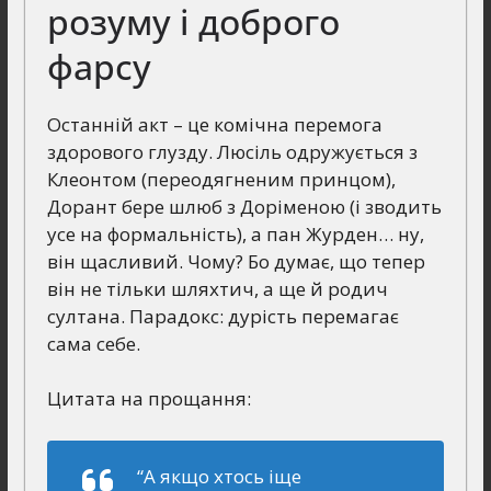
розуму і доброго
фарсу
Останній акт – це комічна перемога
здорового глузду. Люсіль одружується з
Клеонтом (переодягненим принцом),
Дорант бере шлюб з Доріменою (і зводить
усе на формальність), а пан Журден… ну,
він щасливий. Чому? Бо думає, що тепер
він не тільки шляхтич, а ще й родич
султана. Парадокс: дурість перемагає
сама себе.
Цитата на прощання:
“А якщо хтось іще