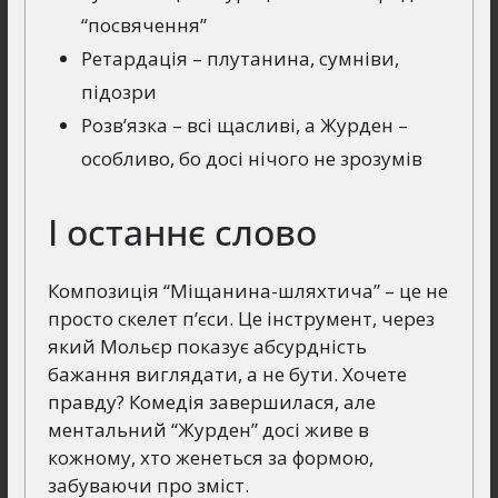
“посвячення”
Ретардація – плутанина, сумніви,
підозри
Розв’язка – всі щасливі, а Журден –
особливо, бо досі нічого не зрозумів
І останнє слово
Композиція “Міщанина-шляхтича” – це не
просто скелет п’єси. Це інструмент, через
який Мольєр показує абсурдність
бажання виглядати, а не бути. Хочете
правду? Комедія завершилася, але
ментальний “Журден” досі живе в
кожному, хто женеться за формою,
забуваючи про зміст.