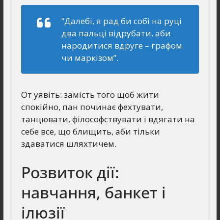
“Далебі, я рад би собі на руці
два пальці відрубати, аби
народитися вдруге – графом
чи маркізом”.
От уявіть: замість того щоб жити
спокійно, пан починає фехтувати,
танцювати, філософствувати і вдягати на
себе все, що блищить, аби тільки
здаватися шляхтичем.
Розвиток дії:
навчання, банкет і
ілюзії