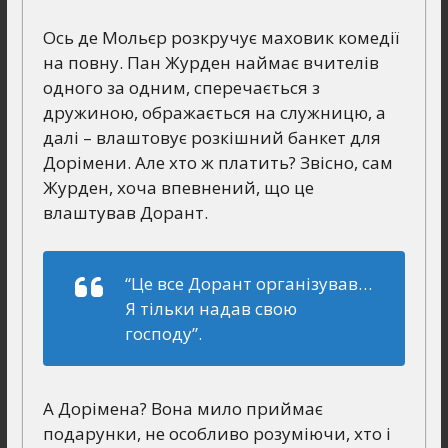
Ось де Мольєр розкручує маховик комедії
на повну. Пан Журден наймає вчителів
одного за одним, сперечається з
дружиною, ображається на служницю, а
далі – влаштовує розкішний банкет для
Дорімени. Але хто ж платить? Звісно, сам
Журден, хоча впевнений, що це
влаштував Дорант.
“Це все Дорант організував…
Я тільки надав свою
господу”.
А Дорімена? Вона мило приймає
подарунки, не особливо розуміючи, хто і