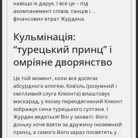
навіщо їх дарує. І все це – під
акомпанемент співів, танців і…
фінансових втрат Журдена.
Кульмінація:
“турецький принц” і
омріяне дворянство
Це той момент, коли все досягає
абсурдного апогею. Ков’єль (розумний і
кмітливий слуга Клеонта) влаштовує
маскарад, у якому переодягнений Клеонт
зображує сина турецького султана. І
Журден ведеться! Він у захваті: його
доньку хоче взяти за дружину іноземний
принц, а самого його зараз посвятять у…