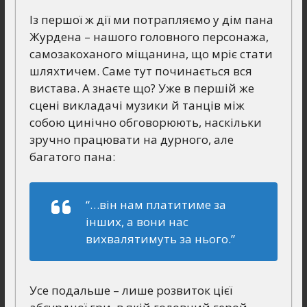
Із першої ж дії ми потрапляємо у дім пана
Журдена – нашого головного персонажа,
самозакоханого міщанина, що мріє стати
шляхтичем. Саме тут починається вся
вистава. А знаєте що? Уже в першій же
сцені викладачі музики й танців між
собою цинічно обговорюють, наскільки
зручно працювати на дурного, але
багатого пана:
“…він нам платитиме за
інших, а вони нас
вихвалятимуть за нього.”
Усе подальше – лише розвиток цієї