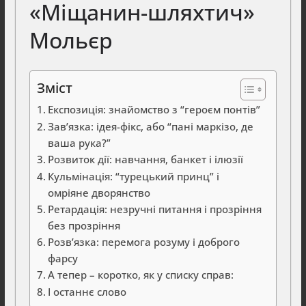
«Міщанин-шляхтич»
Мольєр
Зміст
Експозиція: знайомство з “героєм понтів”
Зав’язка: ідея-фікс, або “пані маркізо, де
ваша рука?”
Розвиток дії: навчання, банкет і ілюзії
Кульмінація: “турецький принц” і
омріяне дворянство
Ретардація: незручні питання і прозріння
без прозріння
Розв’язка: перемога розуму і доброго
фарсу
А тепер – коротко, як у списку справ:
І останнє слово