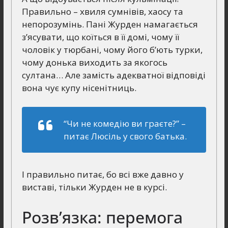
Правильно – хвиля сумнівів, хаосу та
непорозумінь. Пані Журден намагається
з’ясувати, що коїться в її домі, чому її
чоловік у тюрбані, чому його б’ють турки,
чому донька виходить за якогось
султана… Але замість адекватної відповіді
вона чує купу нісенітниць.
“Чи не комедію ви граєте?” –
питає Люсіль у свого батька.
І правильно питає, бо всі вже давно у
виставі, тільки Журден не в курсі.
Розв’язка: перемога