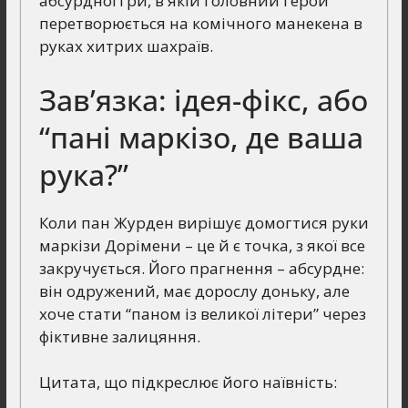
абсурдної гри, в якій головний герой
перетворюється на комічного манекена в
руках хитрих шахраїв.
Зав’язка: ідея-фікс, або
“пані маркізо, де ваша
рука?”
Коли пан Журден вирішує домогтися руки
маркізи Дорімени – це й є точка, з якої все
закручується. Його прагнення – абсурдне:
він одружений, має дорослу доньку, але
хоче стати “паном із великої літери” через
фіктивне залицяння.
Цитата, що підкреслює його наївність: