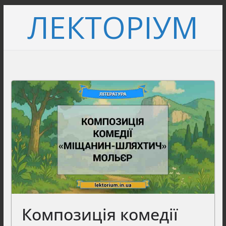
Перейти
ЛЕКТОРІУМ
до
вмісту
Композиція комедії