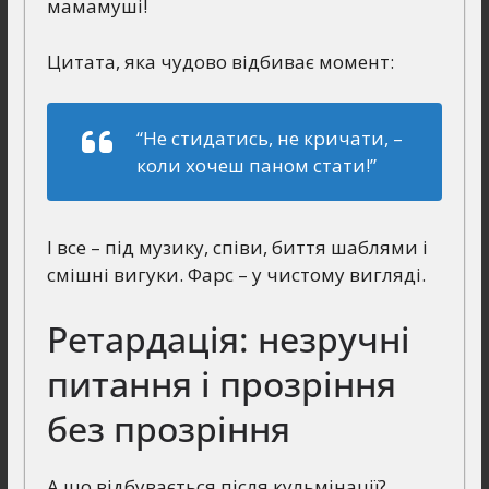
мамамуші!
Цитата, яка чудово відбиває момент:
“Не стидатись, не кричати, –
коли хочеш паном стати!”
І все – під музику, співи, биття шаблями і
смішні вигуки. Фарс – у чистому вигляді.
Ретардація: незручні
питання і прозріння
без прозріння
А що відбувається після кульмінації?