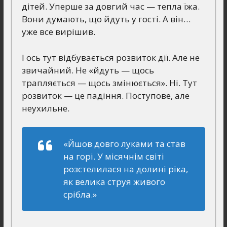
дітей. Уперше за довгий час — тепла їжа.
Вони думають, що йдуть у гості. А він…
уже все вирішив.
І ось тут відбувається розвиток дії. Але не
звичайний. Не «йдуть — щось
трапляється — щось змінюється». Ні. Тут
розвиток — це падіння. Поступове, але
неухильне.
«Йшов довго луками та став
на горі. У місячнім світі
розстелилася на долині ріка,
як велика струя живого
срібла.»