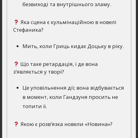
безвиході та внутрішнього зламу.
Яка сцена є кульмінаційною в новелі
Стефаника?
Мить, коли Гриць кидає Доцьку в ріку.
Що таке ретардація, і де вона
з’являється у творі?
Це уповільнення дії; вона відбувається
в момент, коли Гандзуня просить не
топити її.
Якою є розв’язка новели «Новина»?