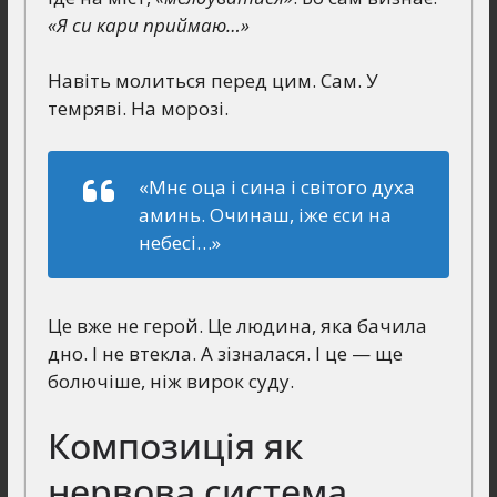
«Я си кари приймаю…»
Навіть молиться перед цим. Сам. У
темряві. На морозі.
«Мнє оца і сина і світого духа
аминь. Очинаш, іже єси на
небесі…»
Це вже не герой. Це людина, яка бачила
дно. І не втекла. А зізналася. І це — ще
болючіше, ніж вирок суду.
Композиція як
нервова система