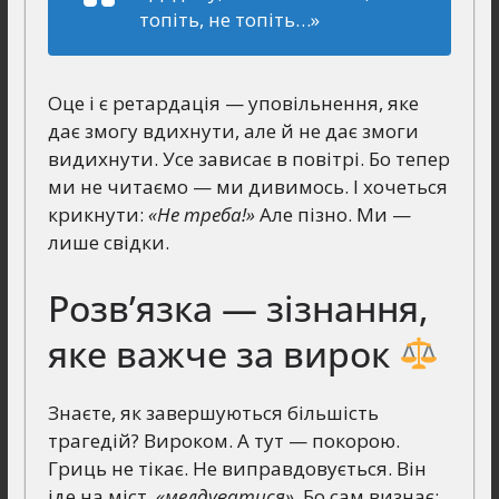
топіть, не топіть…»
Оце і є ретардація — уповільнення, яке
дає змогу вдихнути, але й не дає змоги
видихнути. Усе зависає в повітрі. Бо тепер
ми не читаємо — ми дивимось. І хочеться
крикнути:
«Не треба!»
Але пізно. Ми —
лише свідки.
Розв’язка — зізнання,
яке важче за вирок
Знаєте, як завершуються більшість
трагедій? Вироком. А тут — покорою.
Гриць не тікає. Не виправдовується. Він
іде на міст,
«мелдуватися»
. Бо сам визнає: