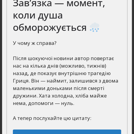
Зав’язка — момент,
коли душа
обморожується
У чому ж справа?
Після шокуючої новини автор повертає
нас на кілька днів (можливо, тижнів)
назад, де показує внутрішню трагедію
Гриця. Він — наймит, залишився з двома
маленькими доньками після смерті
дружини. Хата холодна, хліба майже
нема, допомоги — нуль.
А тепер послухайте цю цитату: