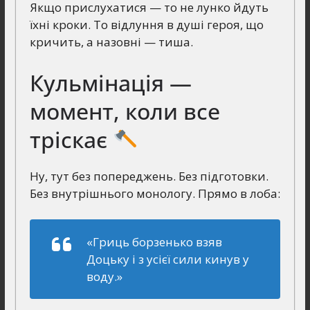
Якщо прислухатися — то не лунко йдуть
їхні кроки. То відлуння в душі героя, що
кричить, а назовні — тиша.
Кульмінація —
момент, коли все
тріскає
Ну, тут без попереджень. Без підготовки.
Без внутрішнього монологу. Прямо в лоба:
«Гриць борзенько взяв
Доцьку і з усієї сили кинув у
воду.»