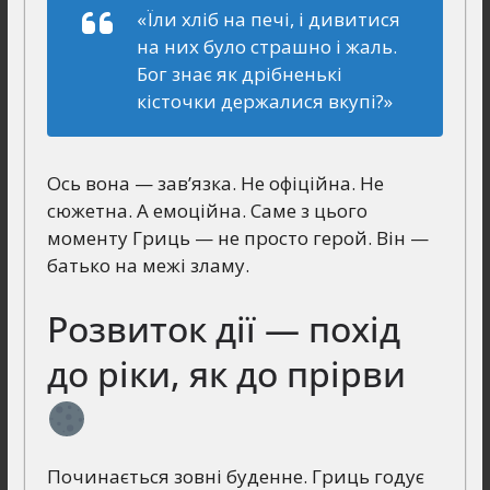
«Їли хліб на печі, і дивитися
на них було страшно і жаль.
Бог знає як дрібненькі
кісточки держалися вкупі?»
Ось вона — зав’язка. Не офіційна. Не
сюжетна. А емоційна. Саме з цього
моменту Гриць — не просто герой. Він —
батько на межі зламу.
Розвиток дії — похід
до ріки, як до прірви
Починається зовні буденне. Гриць годує