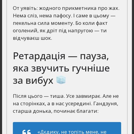
От уявіть: жодного прикметника про жах.
Нема сліз, нема пафосу. І саме в цьому —
пекельна сила моменту. Бо коли факт
оголений, як дріт під напругою — ти
відчуваєш шок.
Ретардація — пауза,
яка звучить гучніше
за вибух
Після цього — тиша. Усе завмирає. Але не
на сторінках, а в нас усередині. Гандзуня,
старша донька, починає благати:
«Дєдику, не топіть мене, не