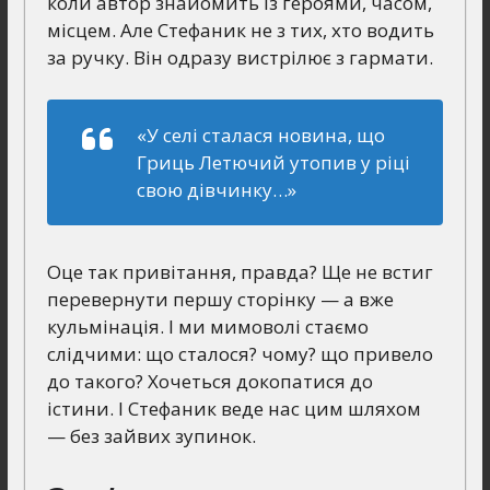
коли автор знайомить із героями, часом,
місцем. Але Стефаник не з тих, хто водить
за ручку. Він одразу вистрілює з гармати.
«У селі сталася новина, що
Гриць Летючий утопив у ріці
свою дівчинку…»
Оце так привітання, правда? Ще не встиг
перевернути першу сторінку — а вже
кульмінація. І ми мимоволі стаємо
слідчими: що сталося? чому? що привело
до такого? Хочеться докопатися до
істини. І Стефаник веде нас цим шляхом
— без зайвих зупинок.