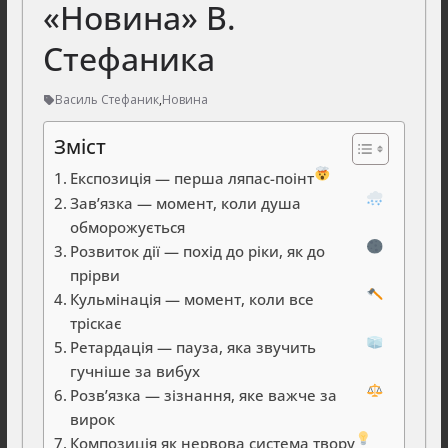
«Новина» В.
Стефаника
Василь Стефаник
,
Новина
Зміст
Експозиція — перша ляпас-поінт
Зав’язка — момент, коли душа
обморожується
Розвиток дії — похід до ріки, як до
прірви
Кульмінація — момент, коли все
тріскає
Ретардація — пауза, яка звучить
гучніше за вибух
Розв’язка — зізнання, яке важче за
вирок
Композиція як нервова система твору