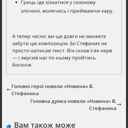
Гриць іде зізнатися у скоєному
злочині, молячись і приймаючи кару.
А тепер чесно: ви ще довго не зможете
забути цю композицію. Бо Стефаник не
просто написав текст. Він склав її як нерв
— і змусив нас по ньому пройтись
босоніж.
Головні герої новели «Новина» В.
Стефаника
Головна думка новели «Новина» В.
Стефаника
Вам також може