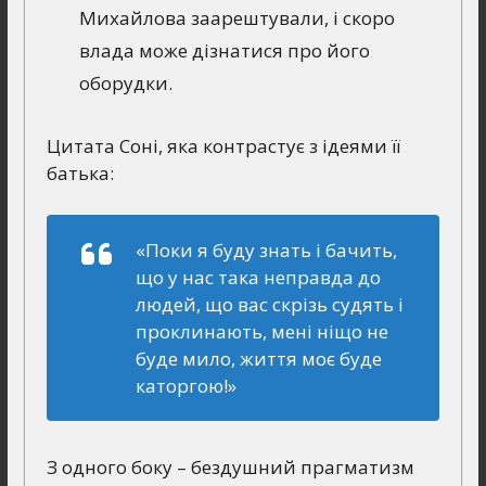
Михайлова заарештували, і скоро
влада може дізнатися про його
оборудки.
Цитата Соні, яка контрастує з ідеями її
батька:
«Поки я буду знать і бачить,
що у нас така неправда до
людей, що вас скрізь судять і
проклинають, мені ніщо не
буде мило, життя моє буде
каторгою!»
З одного боку – бездушний прагматизм