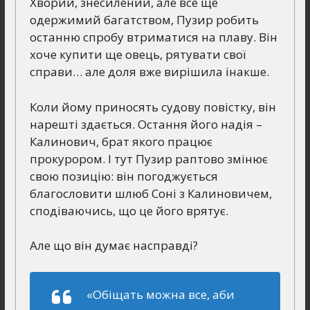
Хворий, знесилений, але все ще
одержимий багатством, Пузир робить
останню спробу втриматися на плаву. Він
хоче купити ще овець, рятувати свої
справи… але доля вже вирішила інакше.
Коли йому приносять судову повістку, він
нарешті здається. Остання його надія –
Калинович, брат якого працює
прокурором. І тут Пузир раптово змінює
свою позицію: він погоджується
благословити шлюб Соні з Калиновичем,
сподіваючись, що це його врятує.
Але що він думає насправді?
«Обіщать можна все, аби