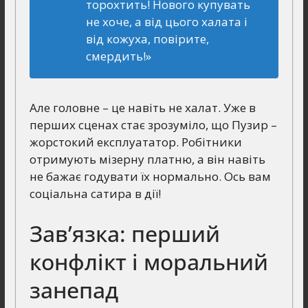
торохтить! Нового купувать
не хоче, а від цього халата і
від кожуха, повірите,
смердить!»
Але головне – це навіть не халат. Уже в
перших сценах стає зрозуміло, що Пузир –
жорстокий експлуататор. Робітники
отримують мізерну платню, а він навіть
не бажає годувати їх нормально. Ось вам
соціальна сатира в дії!
Зав’язка: перший
конфлікт і моральний
занепад