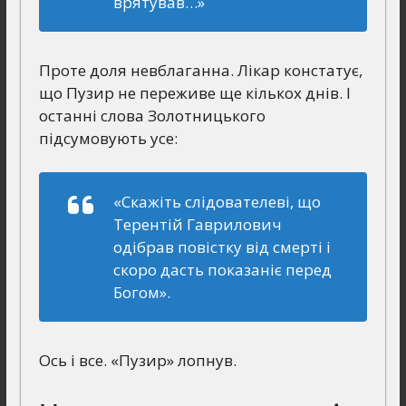
врятував…»
Проте доля невблаганна. Лікар констатує,
що Пузир не переживе ще кількох днів. І
останні слова Золотницького
підсумовують усе:
«Скажіть слідователеві, що
Терентій Гаврилович
одібрав повістку від смерті і
скоро дасть показаніє перед
Богом».
Ось і все. «Пузир» лопнув.