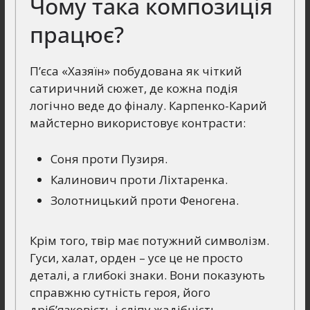
Чому така композиція
працює?
П’єса «Хазяїн» побудована як чіткий
сатиричний сюжет, де кожна подія
логічно веде до фіналу. Карпенко-Карий
майстерно використовує контрасти:
Соня проти Пузиря.
Калинович проти Ліхтаренка.
Золотницький проти Феногена.
Крім того, твір має потужний символізм.
Гуси, халат, орден – усе це не просто
деталі, а глибокі знаки. Вони показують
справжню сутність героя, його
дріб’язковість і сліпу жадібність.