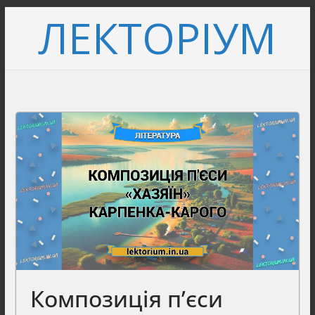
Перейти
ЛЕКТОРІУМ
до
вмісту
Композиція п’єси