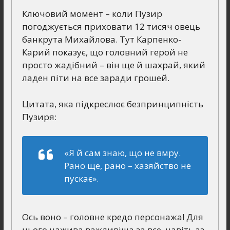
Ключовий момент – коли Пузир
погоджується приховати 12 тисяч овець
банкрута Михайлова. Тут Карпенко-
Карий показує, що головний герой не
просто жадібний – він ще й шахрай, який
ладен піти на все заради грошей.
Цитата, яка підкреслює безпринципність
Пузиря:
«Я й сам знаю, що не вмру.
Рано ще, рано – хазяйство не
пускає».
Ось воно – головне кредо персонажа! Для
нього нажива важливіша за все, навіть за