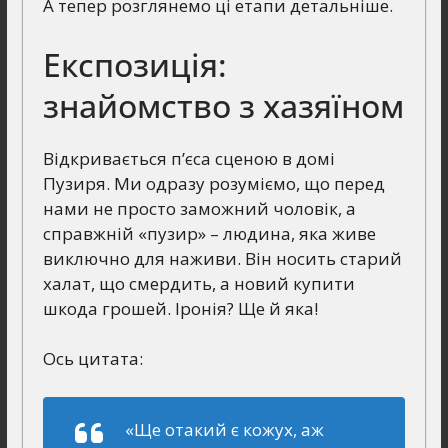
А тепер розглянемо ці етапи детальніше.
Експозиція:
знайомство з хазяїном
Відкривається п’єса сценою в домі
Пузиря. Ми одразу розуміємо, що перед
нами не просто заможний чоловік, а
справжній «пузир» – людина, яка живе
виключно для наживи. Він носить старий
халат, що смердить, а новий купити
шкода грошей. Іронія? Ще й яка!
Ось цитата:
«Ще отакий є кожух, аж