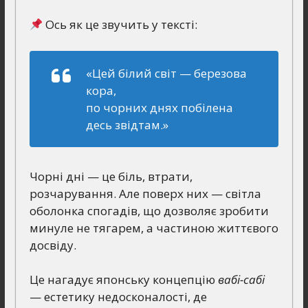
Ось як це звучить у тексті:
«Цей білий світ — березова
кора,
по чорних днях побілена
десь звідтам.»
Чорні дні — це біль, втрати,
розчарування. Але поверх них — світла
оболонка спогадів, що дозволяє зробити
минуле не тягарем, а частиною життєвого
досвіду.
Це нагадує японську концепцію
вабі-сабі
— естетику недосконалості, де