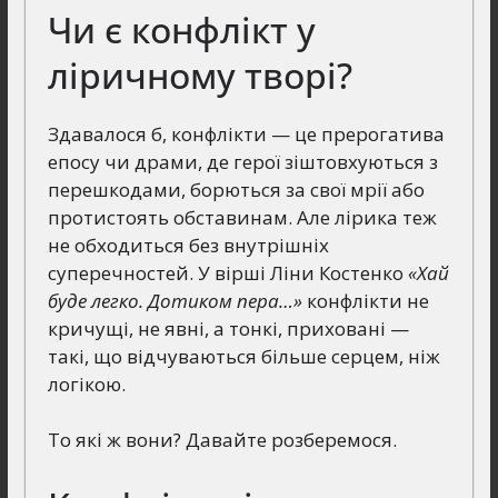
Чи є конфлікт у
ліричному творі?
Здавалося б, конфлікти — це прерогатива
епосу чи драми, де герої зіштовхуються з
перешкодами, борються за свої мрії або
протистоять обставинам. Але лірика теж
не обходиться без внутрішніх
суперечностей. У вірші Ліни Костенко
«Хай
буде легко. Дотиком пера…»
конфлікти не
кричущі, не явні, а тонкі, приховані —
такі, що відчуваються більше серцем, ніж
логікою.
То які ж вони? Давайте розберемося.