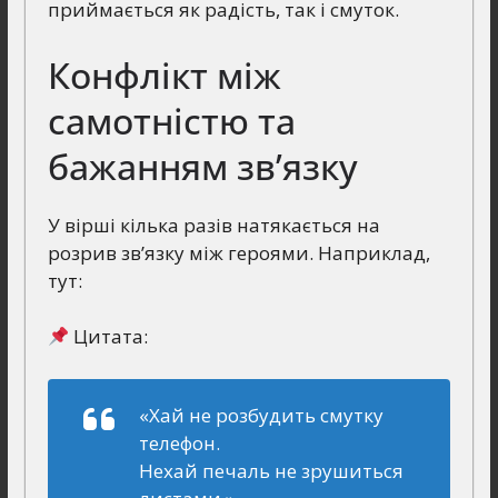
приймається як радість, так і смуток.
Конфлікт між
самотністю та
бажанням зв’язку
У вірші кілька разів натякається на
розрив зв’язку між героями. Наприклад,
тут:
Цитата:
«Хай не розбудить смутку
телефон.
Нехай печаль не зрушиться