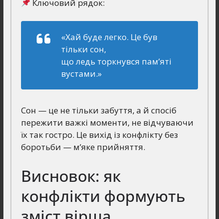
Ключовий рядок:
«Хай буде легко. Це був
тільки сон,
що ледь торкнувся пам’яті
вустами.»
Сон — це не тільки забуття, а й спосіб
пережити важкі моменти, не відчуваючи
їх так гостро. Це вихід із конфлікту без
боротьби — м’яке прийняття.
Висновок: як
конфлікти формують
зміст вірша