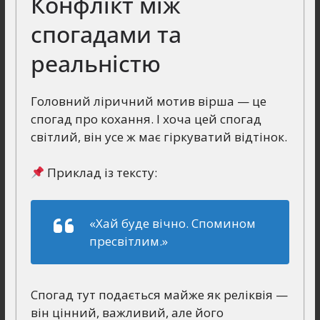
Конфлікт між
спогадами та
реальністю
Головний ліричний мотив вірша — це
спогад про кохання. І хоча цей спогад
світлий, він усе ж має гіркуватий відтінок.
Приклад із тексту:
«Хай буде вічно. Спомином
пресвітлим.»
Спогад тут подається майже як реліквія —
він цінний, важливий, але його