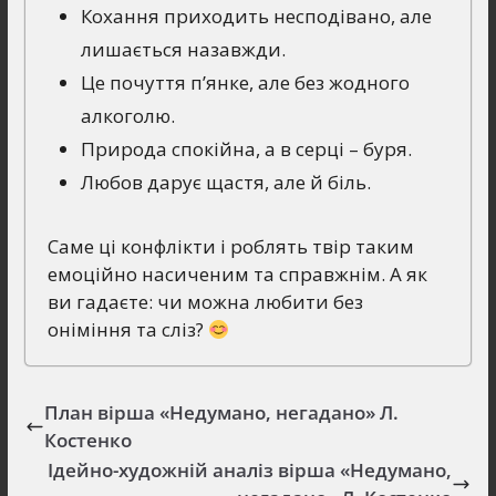
Кохання приходить несподівано, але
лишається назавжди.
Це почуття п’янке, але без жодного
алкоголю.
Природа спокійна, а в серці – буря.
Любов дарує щастя, але й біль.
Саме ці конфлікти і роблять твір таким
емоційно насиченим та справжнім. А як
ви гадаєте: чи можна любити без
оніміння та сліз?
План вірша «Недумано, негадано» Л.
Костенко
Ідейно-художній аналіз вірша «Недумано,