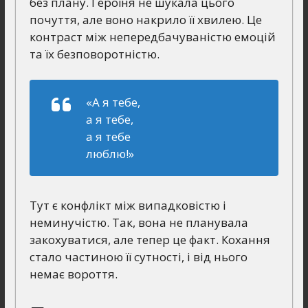
без плану. Героїня не шукала цього
почуття, але воно накрило її хвилею. Це
контраст між непередбачуваністю емоцій
та їх безповоротністю.
«А я тебе,
а я тебе,
а я тебе
люблю!»
Тут є конфлікт між випадковістю і
неминучістю. Так, вона не планувала
закохуватися, але тепер це факт. Кохання
стало частиною її сутності, і від нього
немає вороття.