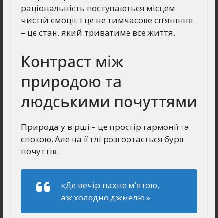
раціональність поступаються місцем
чистій емоції. І це не тимчасове сп’яніння
– це стан, який триватиме все життя.
Контраст між
природою та
людськими почуттями
Природа у вірші – це простір гармонії та
спокою. Але на її тлі розгортається буря
почуттів.
«Де вечір пахне м’ятою,
аж холодно джмелю.»