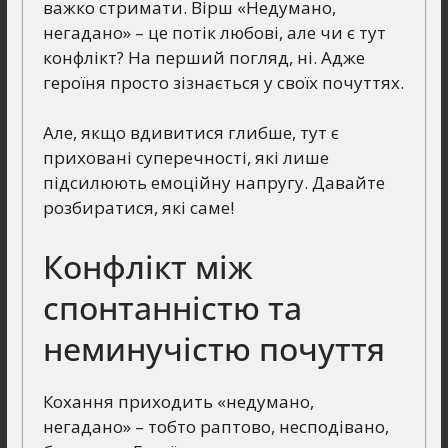
важко стримати. Вірш «Недумано,
негадано» – це потік любові, але чи є тут
конфлікт? На перший погляд, ні. Адже
героїня просто зізнається у своїх почуттях.
Але, якщо вдивитися глибше, тут є
приховані суперечності, які лише
підсилюють емоційну напругу. Давайте
розбиратися, які саме!
Конфлікт між
спонтанністю та
неминучістю почуття
Кохання приходить «недумано,
негадано» – тобто раптово, несподівано,