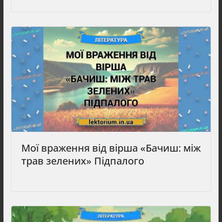
Мої враження від вірша «Бачиш: між
трав зелених» Підпалого