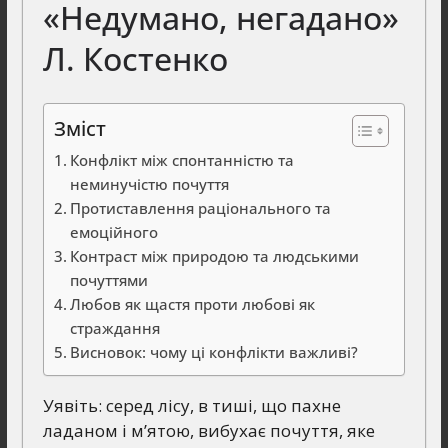
«Недумано, негадано»
Л. Костенко
Зміст
Конфлікт між спонтанністю та
неминучістю почуття
Протиставлення раціонального та
емоційного
Контраст між природою та людськими
почуттями
Любов як щастя проти любові як
страждання
Висновок: чому ці конфлікти важливі?
Уявіть: серед лісу, в тиші, що пахне
ладаном і м’ятою, вибухає почуття, яке