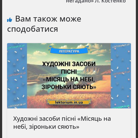
негадано» Л. Костенко
Вам також може
сподобатися
Художні засоби пісні «Місяць на
небі, зіроньки сяють»