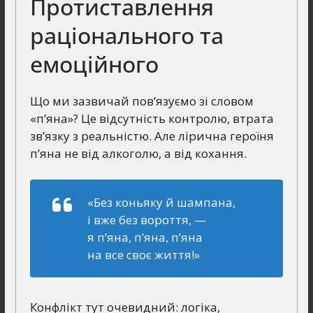
Протиставлення
раціонального та
емоційного
Що ми зазвичай пов’язуємо зі словом
«п’яна»? Це відсутність контролю, втрата
зв’язку з реальністю. Але лірична героїня
п’яна не від алкоголю, а від кохання.
«Без коньяку й шампана,
і вже без вороття, —
я п’яна, п’яна, п’яна
на все своє життя!»
Конфлікт тут очевидний: логіка,