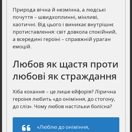
Природа вічна й незмінна, а людські
почуття – швидкоплинні, мінливі,
хаотичні. Від цього і виникає внутрішнє
протиставлення: світ довкола спокійний,
а всередині героїні – справжній ураган
емоцій.
Любов як щастя проти
любові як страждання
Хіба кохання – це лише ейфорія? Лірична
героїня любить «до оніміння, до стогону,
до сліз». Чому любов настільки болісна?
«Люблю до оніміння,