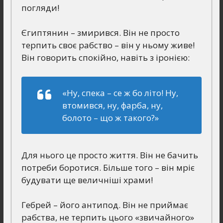
погляди!
Єгиптянин – змирився. Він не просто
терпить своє рабство – він у ньому живе!
Він говорить спокійно, навіть з іронією:
«Ну, спека – се ж бо літо! Ну,
втомився, ну, фарба, ну,
болото – що ж такого?»
Для нього це просто життя. Він не бачить
потреби боротися. Більше того – він мріє
будувати ще величніші храми!
Гебрей – його антипод. Він не приймає
рабства, не терпить цього «звичайного»