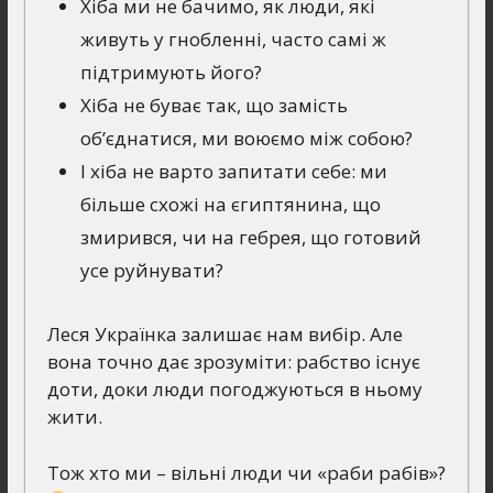
Хіба ми не бачимо, як люди, які
живуть у гнобленні, часто самі ж
підтримують його?
Хіба не буває так, що замість
об’єднатися, ми воюємо між собою?
І хіба не варто запитати себе: ми
більше схожі на єгиптянина, що
змирився, чи на гебрея, що готовий
усе руйнувати?
Леся Українка залишає нам вибір. Але
вона точно дає зрозуміти: рабство існує
доти, доки люди погоджуються в ньому
жити.
Тож хто ми – вільні люди чи «раби рабів»?