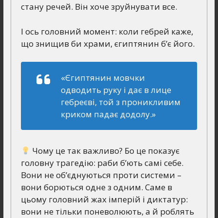
стану речей. Він хоче зруйнувати все.
І ось головний момент: коли гебрей каже,
що знищив би храми, єгиптянин б’є його.
«Єгиптянин мовчки
одводить руку і дає в лице
гебреєві, той з проникливим
криком падає додолу.»
Чому це так важливо? Бо це показує
головну трагедію: раби б’ють самі себе.
Вони не об’єднуються проти системи –
вони борються одне з одним. Саме в
цьому головний жах імперій і диктатур:
вони не тільки поневолюють, а й роблять