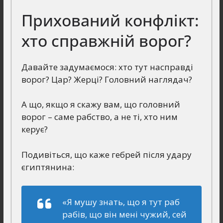
Прихований конфлікт:
хто справжній ворог?
Давайте задумаємося: хто тут насправді
ворог? Цар? Жерці? Головний наглядач?
А що, якщо я скажу вам, що головний
ворог – саме рабство, а не ті, хто ним
керує?
Подивіться, що каже гебрей після удару
єгиптянина:
«Я мушу знать, що я тут раб
рабів, що він мені чужий, сей