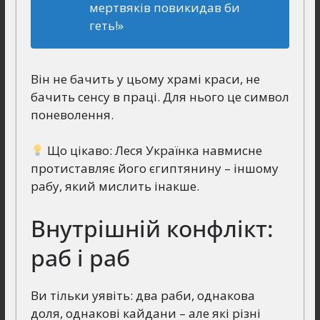
мертвяків повикидав би
геть!»
Він не бачить у цьому храмі краси, не
бачить сенсу в праці. Для нього це символ
поневолення.
Що цікаво: Леся Українка навмисне
протиставляє його єгиптянину – іншому
рабу, який мислить інакше.
Внутрішній конфлікт:
раб і раб
Ви тільки уявіть: два раби, однакова
доля, однакові кайдани – але які різні