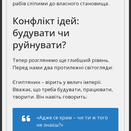
рабів сліпими до власного становища.
Конфлікт ідей:
будувати чи
руйнувати?
Тепер розглянемо ще глибший рівень.
Перед нами два протилежні світогляди:
Єгиптянин – вірить у велич імперії.
Вважає, що треба будувати, працювати,
творити. Він навіть говорить:
«Адже се храм – чи ти ж того
не знаєш?»