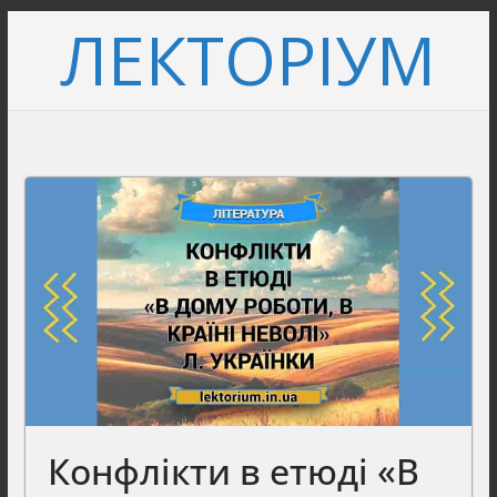
Перейти
ЛЕКТОРІУМ
до
вмісту
Конфлікти в етюді «В