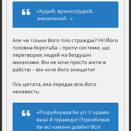
«Худий, вузькогрудий,
знесилений…»
Але чи тільки його тіло страждає? Ні! Його
головна боротьба – проти системи, що
перетворює людей на бездушні
механізми. Він не хоче просто жити в
рабстві – він хоче його знищити!
Ось цитата, яка передає всю його
ненависть:
«Розруйнував би усі ті храми
ваші й піраміди! Порозбивав
би всі камінні довбні! Всіх