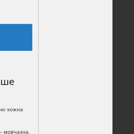
ьше
ою: кожна
— мовчазна,