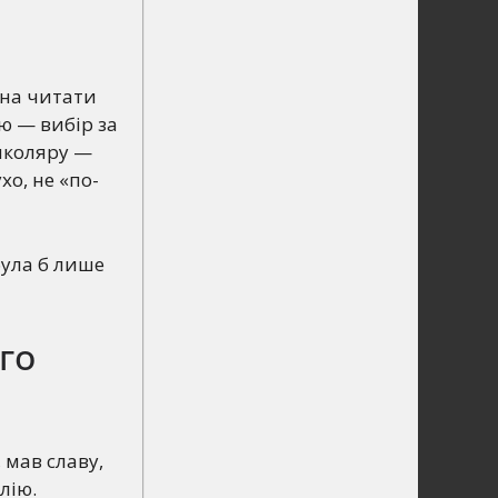
жна читати
ію — вибір за
 школяру —
хо, не «по-
була б лише
го
 мав славу,
лію.