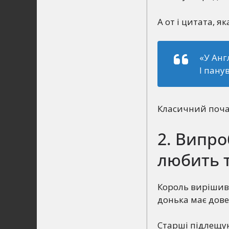
А от і цитата, як
«У Анг
І пану
Класичний почат
2. Випро
любить 
Король вирішив 
донька має дове
Старші підлещую