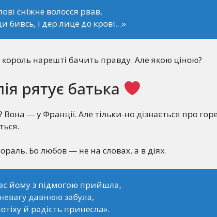
лові сніжне волосся рвав,
уди бивсь, і дер лице до крові…»
 король нарешті бачить правду. Але якою ціною?
лія рятує батька
 Вона — у Франції. Але тільки-но дізнається про гор
ться.
мораль. Бо любов — не на словах, а в діях.
ас йому з підмогою прийшла,
невагу давнюю забула,
отіху й радість принесла».