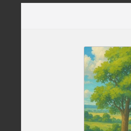
Перейти
до
вмісту