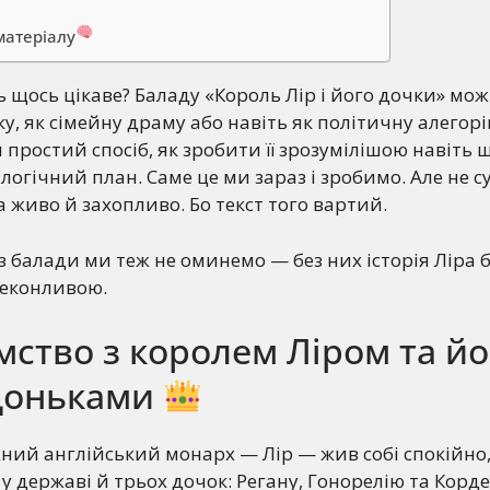
матеріалу
ь щось цікаве? Баладу «Король Лір і його дочки» мо
ку, як сімейну драму або навіть як політичну алегор
н простий спосіб, як зробити її зрозумілішою навіть
 логічний план. Саме це ми зараз і зробимо. Але не су
а живо й захопливо. Бо текст того вартий.
 з балади ми теж не оминемо — без них історія Ліра 
еконливою.
мство з королем Ліром та йо
доньками
жний англійський монарх — Лір — жив собі спокійно,
у державі й трьох дочок: Регану, Гонорелію та Корде