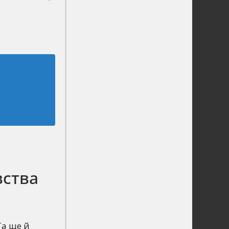
вства
Та ще й