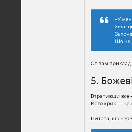
«У мен
Хіба щ
Захоче
Що не 
От вам приклад 
5. Божев
Втративши все —
Його крик — це 
Цитата, що бере