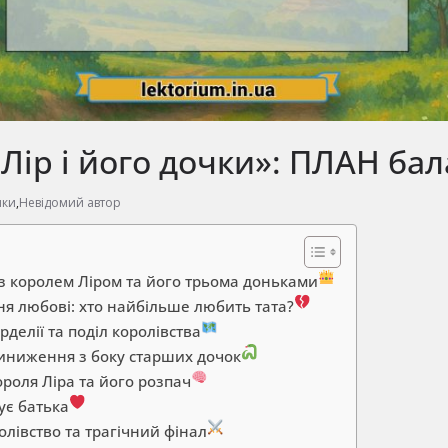
Лір і його дочки»: ПЛАН ба
чки
,
Невідомий автор
 з королем Ліром та його трьома доньками
ня любові: хто найбільше любить тата?
рделії та поділ королівства
риниження з боку старших дочок
ороля Ліра та його розпач
тує батька
ролівство та трагічний фінал