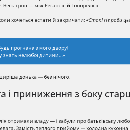
. Весь трон — між Реганою й Гонорелією.
коли хочеться встати й закричати:
«Стоп! Не роби ць
будь прогнана з мого двору!
у знать нелюбої дитини…»
йщиріша донька — без нічого.
га і приниження з боку стар
лія отримали владу — і забули про батьківську любо
евага. Замість теплого прийому — холодна кухонна 