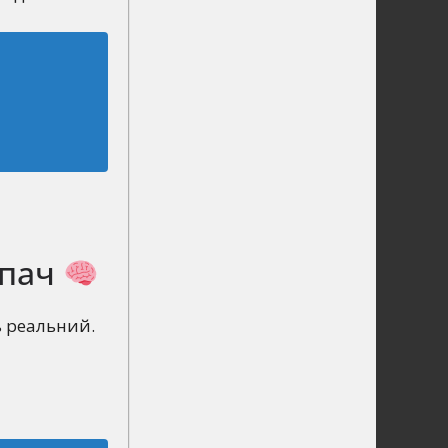
зпач
ь реальний.