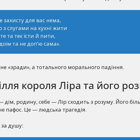
е захисту для вас нема,
о з слугами на кухні жити
те та теє їсти й пити,
доїм та не доп’ю сама».
не «зради», а тотального морального падіння.
ілля короля Ліра та його ро
 дім, родину, себе — Лір сходить з розуму. Його біл
не пафос. Це — людська трагедія.
 за душу: