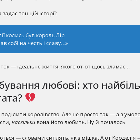
а задає тон цій історії:
лії колись був король Лір
вав собі на честь і славу…»
ок — ідеальне життя, якого от-от щось зламає…
бування любові: хто найбіл
тата?
поділити королівство. Але не просто так — а з умов
сти,
наскільки
вона його любить. Ну й почалось.
ться — словами сиплять, як з мішка. А от Корделія 