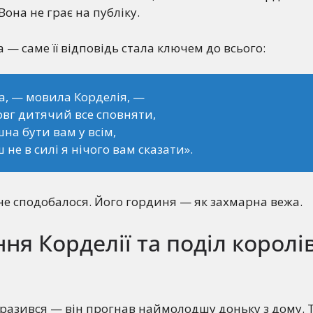
Вона не грає на публіку.
 — саме її відповідь стала ключем до всього:
а, — мовила Корделія, —
овг дитячий все сповняти,
на бути вам у всім,
ш не в силі я нічого вам сказати».
 не сподобалося. Його гординя — як захмарна вежа.
ння Корделії та поділ королі
бразився — він прогнав наймолодшу доньку з дому. 