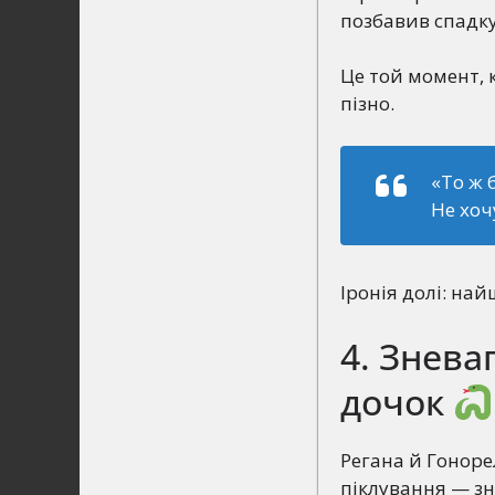
позбавив спадку
Це той момент, 
пізно.
«То ж 
Не хоч
Іронія долі: на
4. Знева
дочок
Регана й Гоноре
піклування — зн