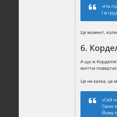
«На го
І в гр
Це момент, коли
6. Корде
А що ж Корделія?
миттю повертає
Це не казка, це 
«Сей ч
Свою з
Йому п