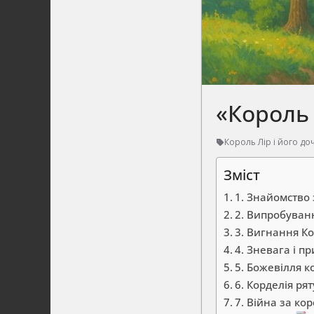
«Король 
Король Лір і його до
Зміст
1. Знайомство
2. Випробуван
3. Вигнання Ко
4. Зневага і п
5. Божевілля к
6. Корделія ря
7. Війна за ко