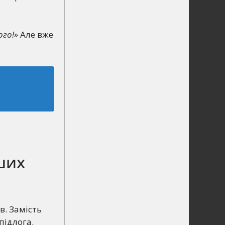
ого!»
Але вже
ших
в. Замість
підлога.