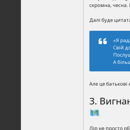
скромна, чесна. 
Далі буде цитата
«Я рад
Свій д
Послуш
А біль
Але це батькові
3. Вигна
Лір не просто о