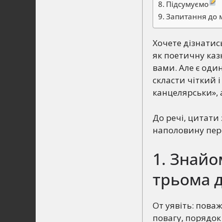
Підсумуємо
Запитання до 
Хочете дізнатис
як поетичну каз
вами. Але є оди
скласти чіткий і
канцелярськи», 
До речі, цитати
наполовину пер
1. Знайо
трьома 
От уявіть: пова
повагу, порядок 