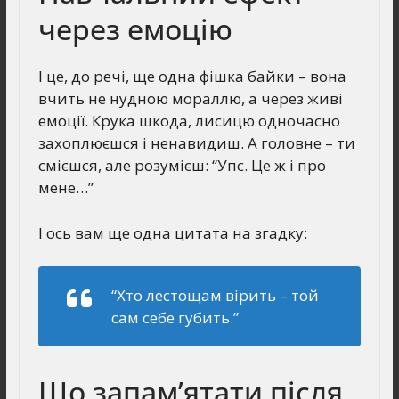
через емоцію
І це, до речі, ще одна фішка байки – вона
вчить не нудною мораллю, а через живі
емоції. Крука шкода, лисицю одночасно
захоплюєшся і ненавидиш. А головне – ти
смієшся, але розумієш: “Упс. Це ж і про
мене…”
І ось вам ще одна цитата на згадку:
“Хто лестощам вірить – той
сам себе губить.”
Що запам’ятати після