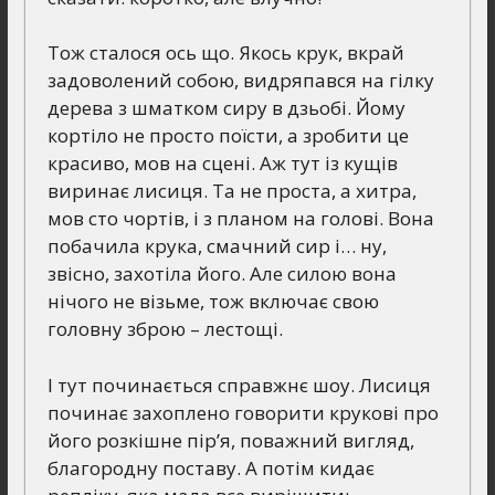
Тож сталося ось що. Якось крук, вкрай
задоволений собою, видряпався на гілку
дерева з шматком сиру в дзьобі. Йому
кортіло не просто поїсти, а зробити це
красиво, мов на сцені. Аж тут із кущів
виринає лисиця. Та не проста, а хитра,
мов сто чортів, і з планом на голові. Вона
побачила крука, смачний сир і… ну,
звісно, захотіла його. Але силою вона
нічого не візьме, тож включає свою
головну зброю – лестощі.
І тут починається справжнє шоу. Лисиця
починає захоплено говорити крукові про
його розкішне пір’я, поважний вигляд,
благородну поставу. А потім кидає