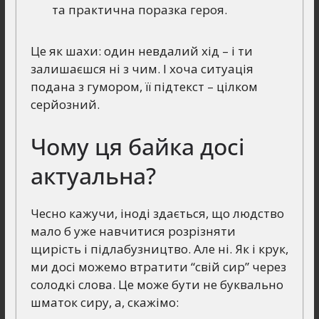
та практична поразка героя.
Це як шахи: один невдалий хід – і ти
залишаєшся ні з чим. І хоча ситуація
подана з гумором, її підтекст – цілком
серйозний.
Чому ця байка досі
актуальна?
Чесно кажучи, іноді здається, що людство
мало б уже навчитися розрізняти
щирість і підлабузництво. Але ні. Як і крук,
ми досі можемо втратити “свій сир” через
солодкі слова. Це може бути не буквально
шматок сиру, а, скажімо: