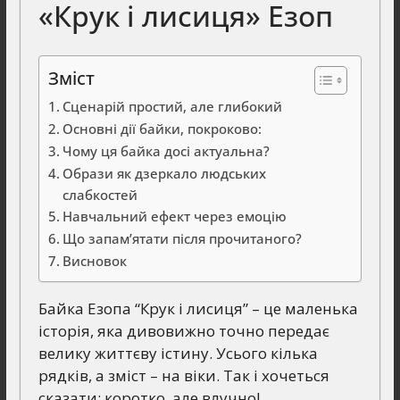
«Крук і лисиця» Езоп
Зміст
Сценарій простий, але глибокий
Основні дії байки, покроково:
Чому ця байка досі актуальна?
Образи як дзеркало людських
слабкостей
Навчальний ефект через емоцію
Що запам’ятати після прочитаного?
Висновок
Байка Езопа “Крук і лисиця” – це маленька
історія, яка дивовижно точно передає
велику життєву істину. Усього кілька
рядків, а зміст – на віки. Так і хочеться
сказати: коротко, але влучно!