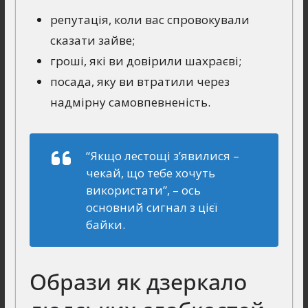
репутація, коли вас спровокували
сказати зайве;
гроші, які ви довірили шахраєві;
посада, яку ви втратили через
надмірну самовпевненість.
“Якщо лестощі з’явилися –
чекай, що тебе хочуть
використати”,
– ось
основний сигнал з цієї
байки.
Образи як дзеркало