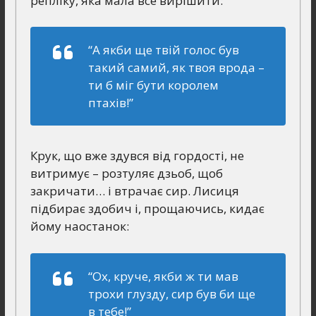
репліку, яка мала все вирішити:
“А якби ще твій голос був
такий самий, як твоя врода –
ти б міг бути королем
птахів!”
Крук, що вже здувся від гордості, не
витримує – розтуляє дзьоб, щоб
закричати… і втрачає сир. Лисиця
підбирає здобич і, прощаючись, кидає
йому наостанок:
“Ох, круче, якби ж ти мав
трохи глузду, сир був би ще
в тебе!”