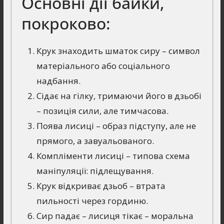
Основні дії байки,
покроково:
Крук знаходить шматок сиру – символ
матеріального або соціального
надбання.
Сідає на гілку, тримаючи його в дзьобі
– позиція сили, але тимчасова.
Поява лисиці – образ підступу, але не
прямого, а завуальованого.
Компліменти лисиці – типова схема
маніпуляції: підлещування.
Крук відкриває дзьоб – втрата
пильності через гординю.
Сир падає – лисиця тікає – моральна