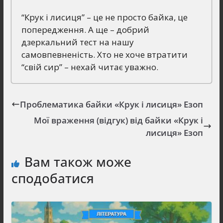
“Крук і лисиця” – це не просто байка, це
попередження. А ще – добрий
дзеркальний тест на нашу
самовпевненість. Хто не хоче втратити
“свій сир” – нехай читає уважно.
Проблематика байки «Крук і лисиця» Езоп
Мої враження (відгук) від байки «Крук і
лисиця» Езоп
Вам також може
сподобатися