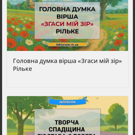
Головна думка вірша «Згаси мій зір»
Рільке