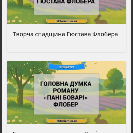
Творча спадщина Гюстава Флобера