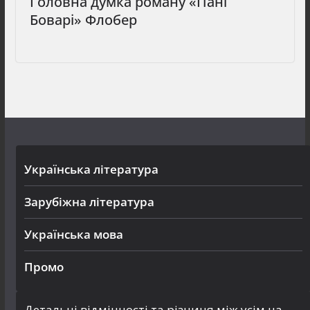
Головна думка роману «Пані
Боварі» Флобер
Українська література
Зарубіжна література
Українська мова
Промо
Детальні відмінності та різниця між усім на