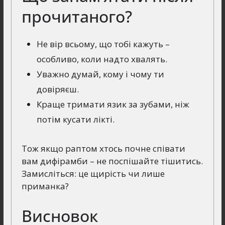
прочитаного?
Не вір всьому, що тобі кажуть –
особливо, коли надто хвалять.
Уважно думай, кому і чому ти
довіряєш.
Краще тримати язик за зубами, ніж
потім кусати лікті.
Тож якщо раптом хтось почне співати
вам дифірамби – не поспішайте тішитись.
Замисліться: це щирість чи лише
приманка?
Висновок