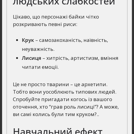
людських слабкостей
Цікаво, що персонажі байки чітко
розкривають певні риси:
Крук
– самозакоханість, наївність,
неуважність.
Лисиця
– хитрість, артистизм, вміння
читати емоції.
Це не просто тварини – це архетипи.
Тобто вони уособлюють типових людей.
Спробуйте пригадати когось із вашого
оточення, хто “грав роль лисиці”? А може,
ви самі колись були тим круком?..
Навчальний ефект