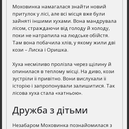
Моховинка намагалася знайти новий
притулок у лісі, але всі місця вже були
зайняті іншими хухами. Вона мандрувала
лісом, страждаючи від голоду й холоду,
поки не натрапила на людське обійстя.
Там вона побачила хлів, у якому жили дві
кози – Лиска і Оришка.
Хуха несміливо пролізла через щілину й
опинилася в теплому місці. На диво, кози
зустріли її привітно. Вони вислухали її
історію і запропонували залишитися. Так
лісова хуха стала «хатньою».
Дружба з дітьми
Незабаром Моховинка познайомилася з