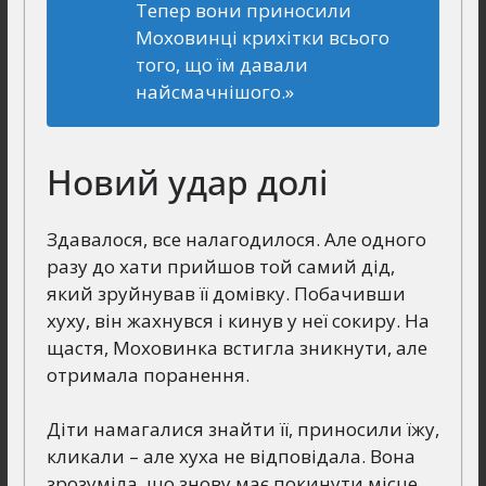
Тепер вони приносили
Моховинці крихітки всього
того, що їм давали
найсмачнішого.»
Новий удар долі
Здавалося, все налагодилося. Але одного
разу до хати прийшов той самий дід,
який зруйнував її домівку. Побачивши
хуху, він жахнувся і кинув у неї сокиру. На
щастя, Моховинка встигла зникнути, але
отримала поранення.
Діти намагалися знайти її, приносили їжу,
кликали – але хуха не відповідала. Вона
зрозуміла, що знову має покинути місце,