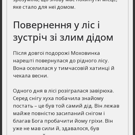
яке стало для неї домом.
Повернення у ліс і
зустріч зі злим дідом
Після довгої подорожі Моховинка
нарешті повернулася до рідного лісу.
Вона оселилася у тимчасовій хатинці й
чекала весни.
Одного дня в лісі розігралася завірюха.
Серед снігу хуха побачила знайому
постать – це був той самий дід. Він лежав
майже повністю засипаний снігом і
благав Бога пробачити йому гріхи. Він
уже не мав сили й, здавалося, був