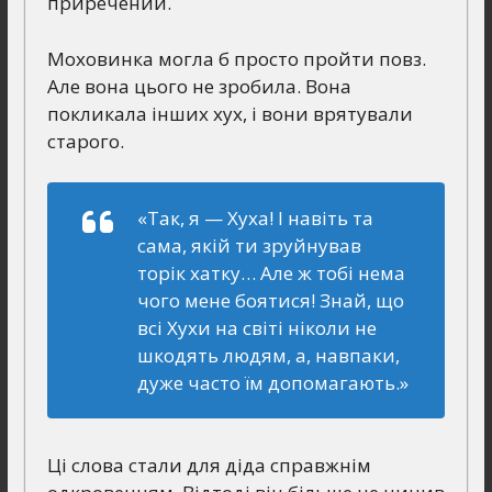
приречений.
Моховинка могла б просто пройти повз.
Але вона цього не зробила. Вона
покликала інших хух, і вони врятували
старого.
«Так, я — Хуха! І навіть та
сама, якій ти зруйнував
торік хатку… Але ж тобі нема
чого мене боятися! Знай, що
всі Хухи на світі ніколи не
шкодять людям, а, навпаки,
дуже часто їм допомагають.»
Ці слова стали для діда справжнім