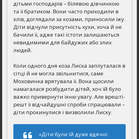
дітьми господарів – білявою дівчинкою
та її братиком. Вони часто приходили в
хлів, доглядали за козами, приносили їжу.
Діти відчули присутність хухи, хоча й не
бачили її, адже такі істоти залишаються
невидимими для байдужих або злих
людей.
Коли одного дня коза Лиска заплуталася в
сітці й не могла звільнитися, саме
Моховинка врятувала її. Вона щосили
намагалася розбудити дітей, хоч їй було
важко привернути їхню увагу. Але врешті-
решт її відчайдушні спроби спрацювали –
діти прокинулися і визволили Лиску.
«Діти були їй дуже вдячні.