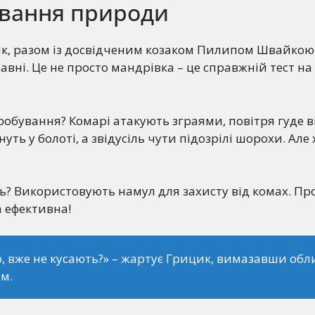
вання природи
ик, разом із досвідченим козаком Пилипом Швайко
авні. Це не просто мандрівка – це справжній тест на
робування? Комарі атакують зграями, повітря гуде ві
нуть у болоті, а звідусіль чути підозрілі шорохи. Але
? Використовують намул для захисту від комах. Пр
а ефективна!
, вже не кусають?»
– жартує Грицик, вимазавши обл
м.