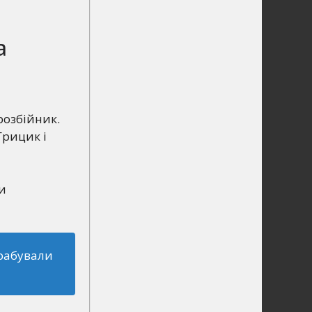
а
розбійник.
Грицик і
и
грабували