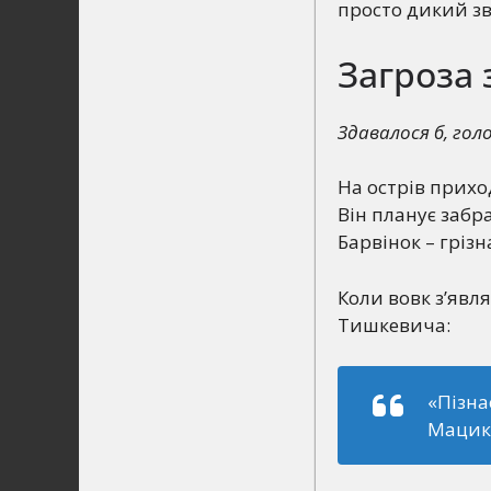
просто дикий зв
Загроза
Здавалося б, голо
На острів прихо
Він планує забра
Барвінок – гріз
Коли вовк з’явл
Тишкевича:
«Пізна
Мацик