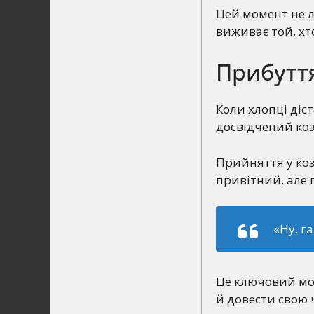
Цей момент не л
виживає той, хт
Прибуття
Коли хлопці діст
досвідчений коз
Прийняття у коз
привітний, але 
«Ну, г
Це ключовий мом
й довести свою ч