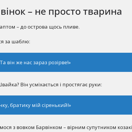
вінок – не просто тварина
раптом – до острова щось пливе.
я за шаблю:
Та він же нас зараз розірве!»
вайка? Він усміхається і простягає руки:
нку, братику мій сіренький!»
ося з вовком Барвінком – вірним супутником козаків