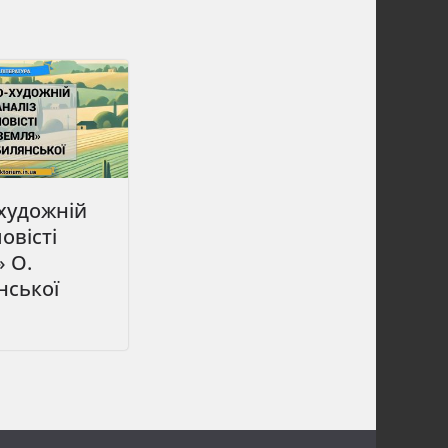
художній
овісті
 О.
нської