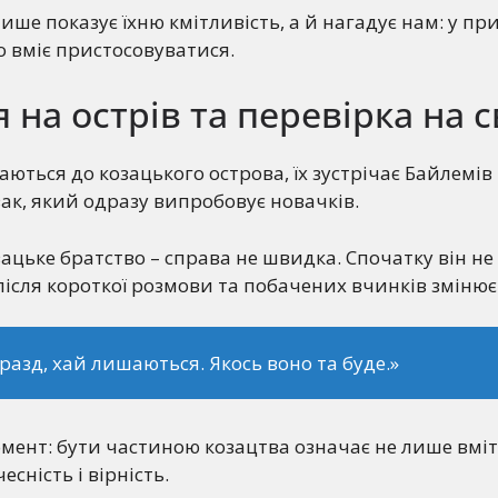
ише показує їхню кмітливість, а й нагадує нам: у пр
о вміє пристосовуватися.
 на острів та перевірка на с
аються до козацького острова, їх зустрічає Байлемів
ак, який одразу випробовує новачків.
ацьке братство – справа не швидка. Спочатку він не
після короткої розмови та побачених вчинків змінює
аразд, хай лишаються. Якось воно та буде.»
ент: бути частиною козацтва означає не лише вміт
есність і вірність.