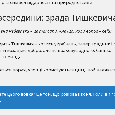
ір, а символ відданості та природної сили.
 зсередини: зрада Тишкевич
вна небезпека – це татари. Але що, коли ворог – свій?
дить Тишкевич – колись українець, тепер зрадник і 
ти козацьке добро, але не враховує одного: Санько, 
на команда.
яється поруч, хлопці користуються цим, щоб налякат
єте цього вовка? Це той, що розірвав коня, коли ви 
а.»