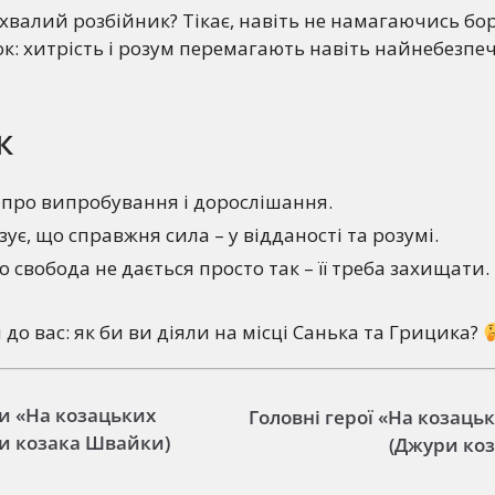
ухвалий розбійник? Тікає, навіть не намагаючись бо
к: хитрість і розум перемагають навіть найнебезпе
к
я про випробування і дорослішання.
ує, що справжня сила – у відданості та розумі.
 свобода не дається просто так – її треба захищати.
до вас: як би ви діяли на місці Санька та Грицика?
и «На козацьких
Головні герої «На козаць
ри козака Швайки)
(Джури ко