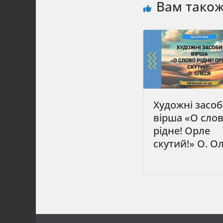
Вам тако
Художні засо
вірша «О сло
рідне! Орле
скутий!» О. О