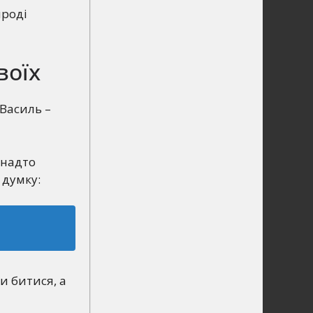
ироді
воїх
 Василь –
 надто
 думку:
и битися, а