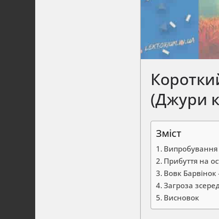
Короткий
(Джури 
Зміст
Випробування
Прибуття на ос
Вовк Барвінок 
Загроза зсере
Висновок