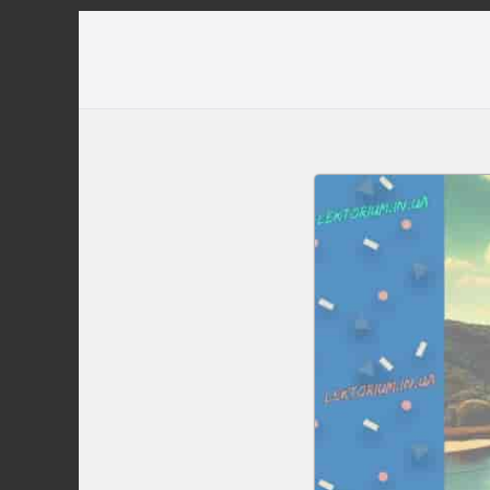
Перейти
до
вмісту