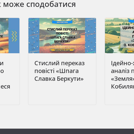
ж може сподобатися
би
Стислий переказ
Ідейно-
во
повісті «Шпага
аналіз п
Славка Беркути»
«Земля»
леся
Кобиля