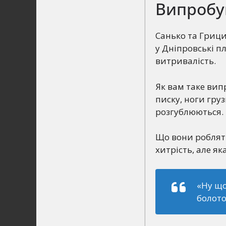
Випробу
Санько та Гриц
у Дніпровські пл
витривалість.
Як вам таке вип
писку, ноги груз
розгублюються.
Що вони роблять
хитрість, але як
«Ну що
болото