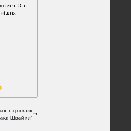
ротися. Ось
чніших
ких островах»
зака Швайки)