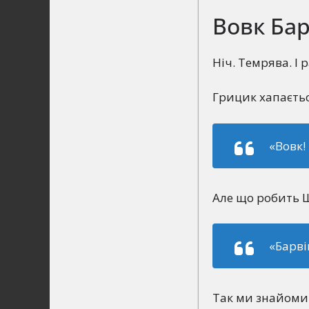
Вовк Бар
Ніч. Темрява. І 
Грицик хапаєтьс
«Вовк! 
Але що робить Ш
«Барві
Так ми знайомим