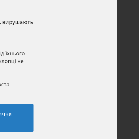
ю, вирушають
д їхнього
 хлопці не
оста
иччя