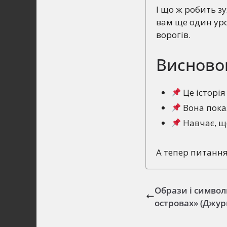
І що ж робить з
вам ще один уро
ворогів.
Висново
Це історі
Вона показ
Навчає, що
А тепер питання 
Образи і символ
островах» (Джу