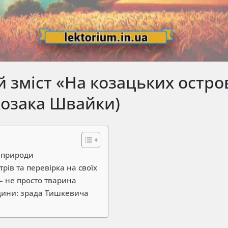
 зміст «На козацьких остро
козака Швайки)
 природи
трів та перевірка на своїх
– не просто тварина
дини: зрада Тишкевича