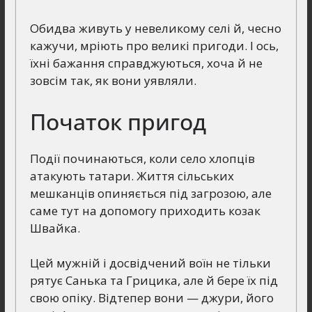
Обидва живуть у невеликому селі й, чесно
кажучи, мріють про великі пригоди. І ось,
їхні бажання справджуються, хоча й не
зовсім так, як вони уявляли.
Початок пригод
Події починаються, коли село хлопців
атакують татари. Життя сільських
мешканців опиняється під загрозою, але
саме тут на допомогу приходить козак
Швайка.
Цей мужній і досвідчений воїн не тільки
рятує Санька та Грицика, але й бере їх під
свою опіку. Відтепер вони — джури, його