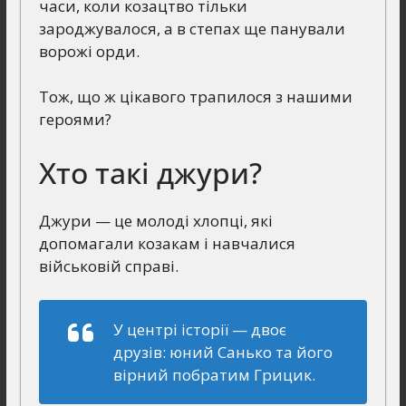
часи, коли козацтво тільки
зароджувалося, а в степах ще панували
ворожі орди.
Тож, що ж цікавого трапилося з нашими
героями?
Хто такі джури?
Джури — це молоді хлопці, які
допомагали козакам і навчалися
військовій справі.
У центрі історії — двоє
друзів: юний Санько та його
вірний побратим Грицик.