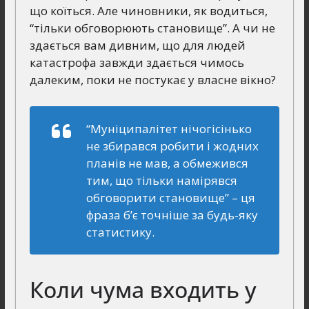
що коїться. Але чиновники, як водиться,
“тільки обговорюють становище”. А чи не
здається вам дивним, що для людей
катастрофа завжди здається чимось
далеким, поки не постукає у власне вікно?
“Муніципалітет нічогісінько
не збирався робити і жодних
планів не мав, а обмежився
тим, що тільки намірявся
обговорити становище”
– ця
фраза б’є точніше за будь-яку
статистику.
Коли чума входить у