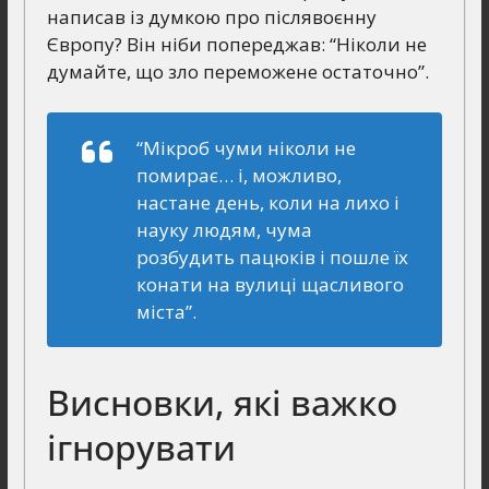
написав із думкою про післявоєнну
Європу? Він ніби попереджав: “Ніколи не
думайте, що зло переможене остаточно”.
“Мікроб чуми ніколи не
помирає… і, можливо,
настане день, коли на лихо і
науку людям, чума
розбудить пацюків і пошле їх
конати на вулиці щасливого
міста”
.
Висновки, які важко
ігнорувати