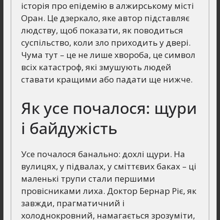
історія про епідемію в алжирському місті
Оран. Це дзеркало, яке автор підставляє
людству, щоб показати, як поводиться
суспільство, коли зло приходить у двері.
Чума тут – це не лише хвороба, це символ
всіх катастроф, які змушують людей
ставати кращими або падати ще нижче.
Як усе почалося: щури
і байдужість
Усе почалося банально: дохлі щури. На
вулицях, у підвалах, у сміттєвих баках – ці
маленькі трупи стали першими
провісниками лиха. Доктор Бернар Ріє, як
завжди, прагматичний і
холоднокровний, намагається зрозуміти,