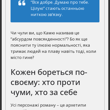
“Все добре. Думаю про тебе.
Цілую”
стають останньою
ниткою зв’язку.
Чи чули ви, що Камю називав це
“абсурдом повсякденності”? Бо як ще
пояснити ту ілюзію нормальності, яка
тримає людей на плаву навіть тоді, коли
місто гине?
Кожен бореться по-
своєму: хто проти
чуми, хто за себе
Усі персонажі роману – це архетипи