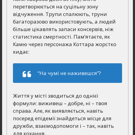
перетворюється на суцільну зону
відчуження. Трупи спалюють, труни
багаторазово використовують, а людей
більше цікавлять запаси консервів, ніж
статистика смертності. Пам’ятаєте, як
Камю через персонажа Коттара жорстко
кидає:
“На чумі не наживешся”
?
Життя у місті зводиться до однієї
формули: виживеш – добре, ні – твоя
справа. Але, як виявляється, навіть
посеред епідемії знайдеться місце для
дружби, взаємодопомоги і – так, навіть
для кохання.