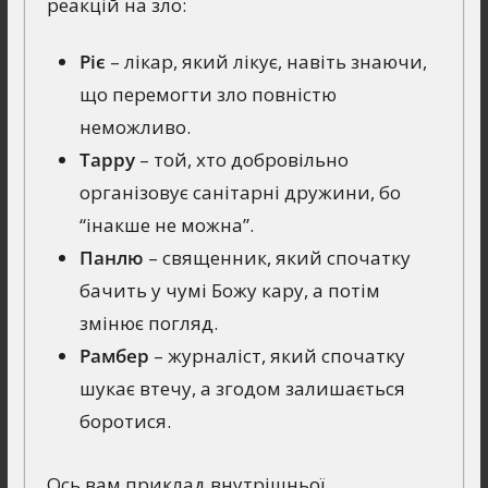
реакцій на зло:
Ріє
– лікар, який лікує, навіть знаючи,
що перемогти зло повністю
неможливо.
Тарру
– той, хто добровільно
організовує санітарні дружини, бо
“інакше не можна”.
Панлю
– священник, який спочатку
бачить у чумі Божу кару, а потім
змінює погляд.
Рамбер
– журналіст, який спочатку
шукає втечу, а згодом залишається
боротися.
Ось вам приклад внутрішньої