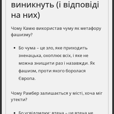
виникнуть (і відповіді
на них)
Чому Камю використав чуму як метафору
фашизму?
Бо чума – це зло, яке приходить
зненацька, охоплює всіх, і яке не
можна знищити раз і назавжди. Як
фашизм, проти якого боролася
Європа.
Чому Рамбер залишається у місті, хоча міг
утекти?
Бо усвідомлює: втеча – це втеча не