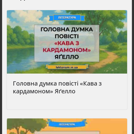
Головна думка повісті «Кава з
кардамоном» Яґелло