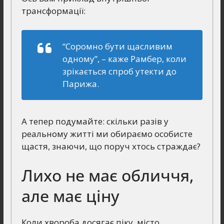
трансформації:
“Соромно бути щасливим
одному”, – каже Рамбер, коли
зрікається спроб утекти до
Парижа.
А тепер подумайте: скільки разів у
реальному житті ми обираємо особисте
щастя, знаючи, що поруч хтось страждає?
Лихо не має обличчя,
але має ціну
Коли хвороба досягає піку, місто