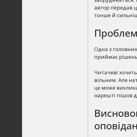
автор передав ц
тонше й сильніш
Проблем
Одна з головних
приймає рішень
Читачеві хочеть
вільним. Але на
це може виклика
нарешті пішов д
Висновок
оповіда