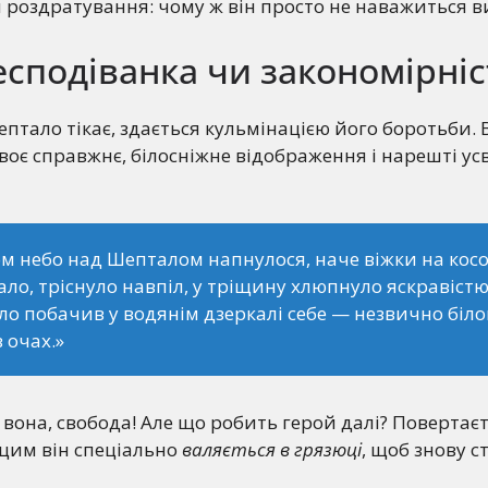
роздратування: чому ж він просто не наважиться в
есподіванка чи закономірніс
птало тікає, здається кульмінацією його боротьби. 
 своє справжнє, білосніжне відображення і нарешті у
м небо над Шепталом напнулося, наче віжки на косог
ло, тріснуло навпіл, у тріщину хлюпнуло яскравістю,
о побачив у водянім дзеркалі себе — незвично білог
 очах.»
 вона, свобода! Але що робить герой далі? Повертаєт
цим він спеціально
валяється в грязюці
, щоб знову с