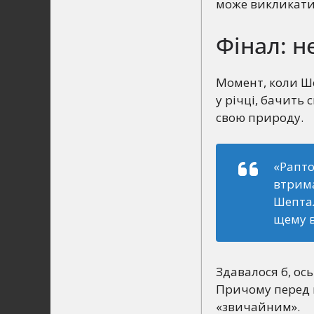
може викликати 
Фінал: н
Момент, коли Ше
у річці, бачить
свою природу.
«Рапто
втрима
Шептал
щему в
Здавалося б, ось
Причому перед 
«звичайним».