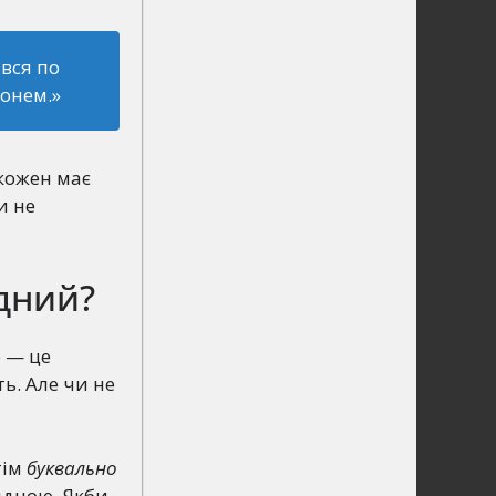
ився по
конем.»
 кожен має
и не
дний?
р — це
ть. Але чи не
тім
буквально
идною. Якби