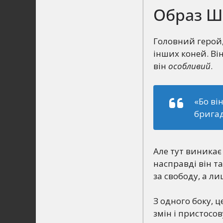
Образ Ше
Головний герой,
інших коней. Ві
він
особливий
.
«Бо ві
бригад
Але тут виникає
насправді він та
за свободу, а ли
З одного боку, ц
змін і пристосо