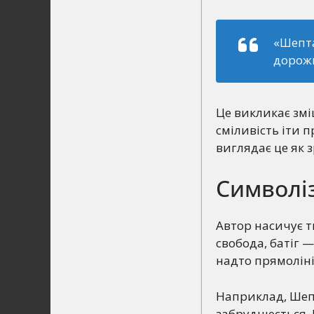
«Шепта
дорожн
Це викликає зміш
сміливість іти п
виглядає це як 
Символі
Автор насичує т
свобода, батіг —
надто прямолін
Наприклад, Ше
забруднюється. 