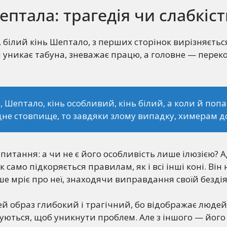
птала: трагедія чи слабкіст
 білий кінь Шептало, з перших сторінок вирізняєтьс
н уникає табуна, зневажає працю, а головне — пере
н, Шептало, кінь особливий, кінь білий, а коли й попа
не стовпище, то завдяки злому випадку, химерам до
 питання: а чи не є його особливість лише ілюзією? 
к само підкоряється правилам, як і всі інші коні. Він
ше мріє про неї, знаходячи виправдання своїй бездія
ей образ глибокий і трагічний, бо відображає людей,
вуються, щоб уникнути проблем. Але з іншого — його