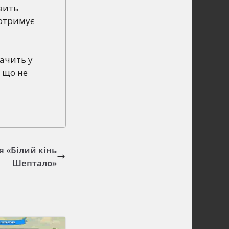
авить
 отримує
бачить у
, що не
я «Білий кінь
Шептало»