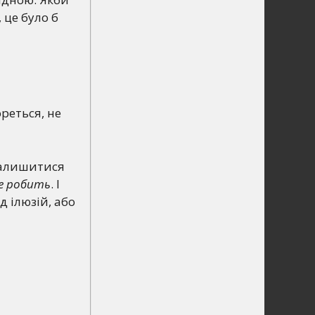
 це було б
реться, не
 залишитися
не робить
. І
д ілюзій, або