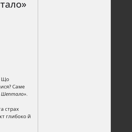
птало»
? Що
тися? Саме
нь Шептало»
.
та страх
кт глибоко й