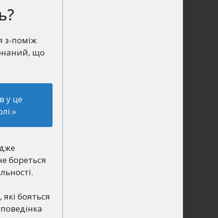
ь?
я з-поміж
конаний, що
в у це
лі.»
Адже
 не бореться
льності.
 які бояться
 поведінка