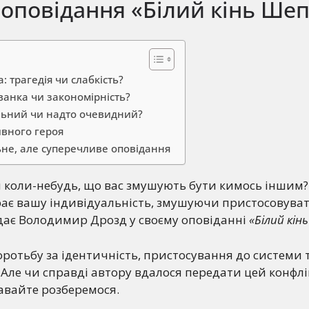
оповідання «Білий кінь Ше
 трагедія чи слабкість?
ванка чи закономірність?
льний чи надто очевидний?
вного героя
ьне, але суперечливе оповідання
и коли-небудь, що вас змушують бути кимось іншим
рає вашу індивідуальність, змушуючи пристосовува
ідає Володимир Дрозд у своєму оповіданні
«Білий кі
боротьбу за ідентичність, пристосування до системи 
і. Але чи справді автору вдалося передати цей конфлі
авайте розберемося.