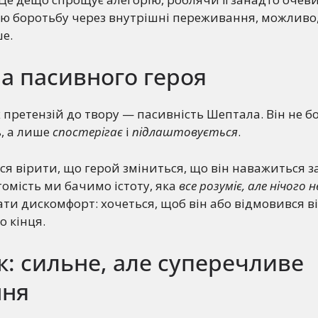
ю боротьбу через внутрішні переживання, можливо,
е.
а пасивного героя
 претензій до твору — пасивність Шептала. Він не бо
, а лише
спостерігає
і
підлаштовується
.
ся вірити, що герой зміниться, що він наважиться
томість ми бачимо істоту, яка
все розуміє, але нічого 
ти дискомфорт: хочеться, щоб він або відмовився ві
о кінця.
: сильне, але суперечливе
ння