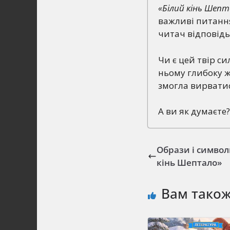
«Білий кінь Шеп
важливі питання
читач відповідь?
Чи є цей твір с
ньому глибоку жи
змогла вирватис
А ви як думаєте
Образи і символ
кінь Шептало»
Вам тако