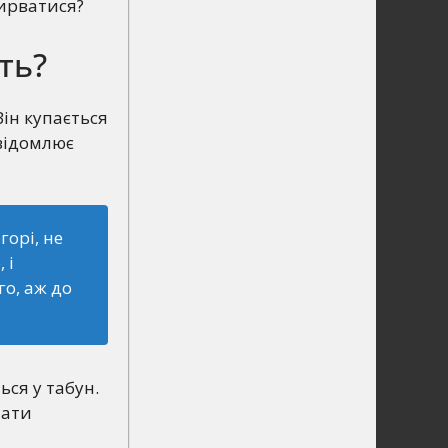
ирватися?
ть?
Він купається
свідомлює
орі, не
 і
о, аж до
ься у табун.
тати