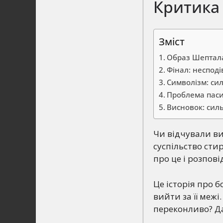
Критика 
Зміст
Образ Шептала:
Фінал: несподі
Символізм: си
Проблема паси
Висновок: сил
Чи відчували в
суспільство сти
про це і розпов
Це історія про 
вийти за її меж
переконливо? Д