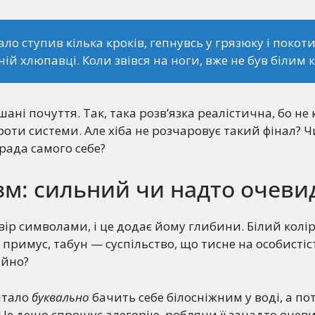
ло ступив кілька кроків, гепнувсь у грязюку і покот
ій хлюпавці. Коли звівся на ноги, вже не був білим 
ані почуття. Так, така розв’язка реалістична, бо не
роти системи. Але хіба не розчаровує такий фінал? Ч
зрада самого себе?
зм: сильний чи надто очеви
вір символами, і це додає йому глибини. Білий колі
 примус, табун — суспільство, що тисне на особистіс
ійно?
птало
буквально
бачить себе білосніжним у воді, а по
Це дещо спрощує алегорію, роблячи її занадто очев