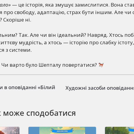
тало»
— це історія, яка змушує замислитися. Вона ст
 про свободу, адаптацію, страх бути іншим. Але чи
 Скоріше ні.
ильним? Так. Але чи він ідеальний? Навряд. Хтось по
ттєву мудрість, а хтось — історію про слабку істоту
я з системи.
? Чи варто було Шепталу повертатися?
и в оповіданні «Білий
Художні засоби оповіданн
ж може сподобатися