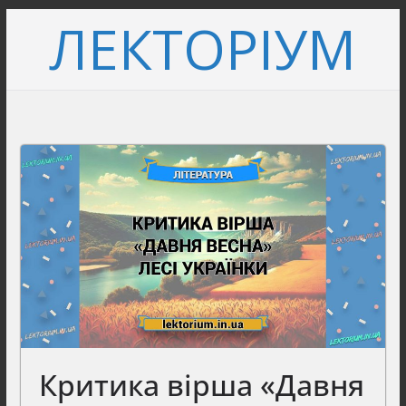
Перейти
ЛЕКТОРІУМ
до
вмісту
Критика вірша «Давня