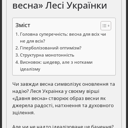
весна» Лесі Українки
Зміст
Головна суперечність: весна для всіх чи
не для всіх?
Гіперболізований оптимізм?
Структурна монотонність
Висновок: шедевр, але з нотками
ідеалізму
Чи завжди весна символізує оновлення та
надію? Леся Українка у своєму вірші
«Давня весна» створює образ весни як
джерела радості, натхнення та духовного
зцілення.
Але чи не надто ідеалізоване це бачення?