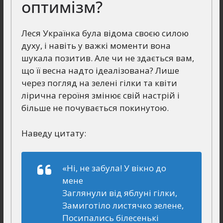
оптимізм?
Леся Українка була відома своєю силою
духу, і навіть у важкі моменти вона
шукала позитив. Але чи не здається вам,
що її весна надто ідеалізована? Лише
через погляд на зелені гілки та квіти
лірична героїня змінює свій настрій і
більше не почувається покинутою.
Наведу цитату:
«Ні, не забула! У вікно до
мене
Заглянули від яблуні гілки,
Замиготіло листячко зелене,
Посипались білесенькі