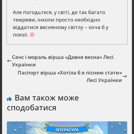
Але погодьтеся, у світі, де так багато
темряви, інколи просто необхідно
віддатися весняному світлу – хоча б у
поезії.
Сенс і мораль вірша «Давня весна» Лесі
Українки
Паспорт вірша «Хотіла б я піснею стати»
Лесі Українки
Вам також може
сподобатися