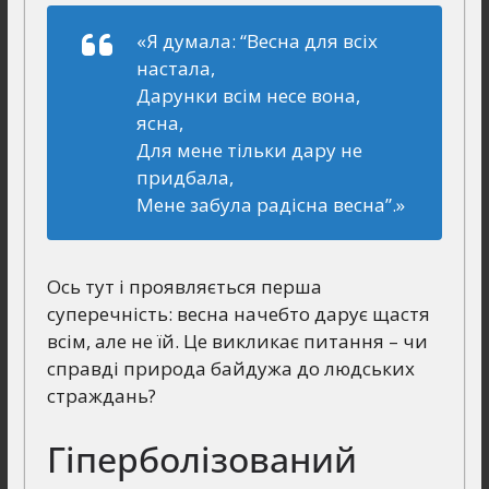
«Я думала: “Весна для всіх
настала,
Дарунки всім несе вона,
ясна,
Для мене тільки дару не
придбала,
Мене забула радісна весна”.»
Ось тут і проявляється перша
суперечність: весна начебто дарує щастя
всім, але не їй. Це викликає питання – чи
справді природа байдужа до людських
страждань?
Гіперболізований