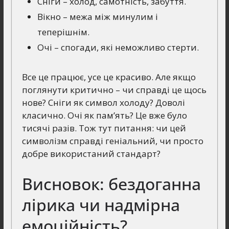
Сніги – холод, самотність, забуття.
Вікно – межа між минулим і
теперішнім.
Очі – спогади, які неможливо стерти.
Все це працює, усе це красиво. Але якщо
поглянути критично – чи справді це щось
нове? Сніги як символ холоду? Доволі
класично. Очі як пам’ять? Це вже було
тисячі разів. Тож тут питання: чи цей
символізм справді геніальний, чи просто
добре використаний стандарт?
Висновок: бездоганна
лірика чи надмірна
емоційність?