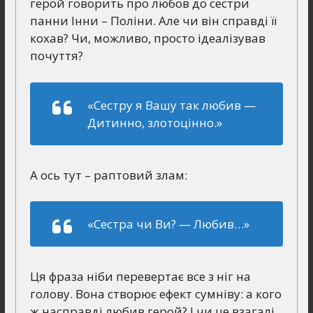
герой говорить про любов до сестри
панни Інни – Поліни. Але чи він справді її
кохав? Чи, можливо, просто ідеалізував
почуття?
«Сестру я Вашу так любив —
Дитинно, злотоцінно.»
А ось тут – раптовий злам:
«Сестра чи Ви? — Любив…»
Ця фраза ніби перевертає все з ніг на
голову. Вона створює ефект сумніву: а кого
ж насправді любив герой? І чи це взагалі