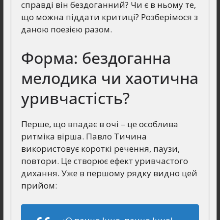
справді він бездоганний? Чи є в ньому те,
що можна піддати критиці? Розберімося з
даною поезією разом.
Форма: бездоганна
мелодика чи хаотична
уривчастість?
Перше, що впадає в очі – це особлива
ритміка вірша. Павло Тичина
використовує короткі речення, паузи,
повтори. Це створює ефект уривчастого
дихання. Уже в першому рядку видно цей
прийом: