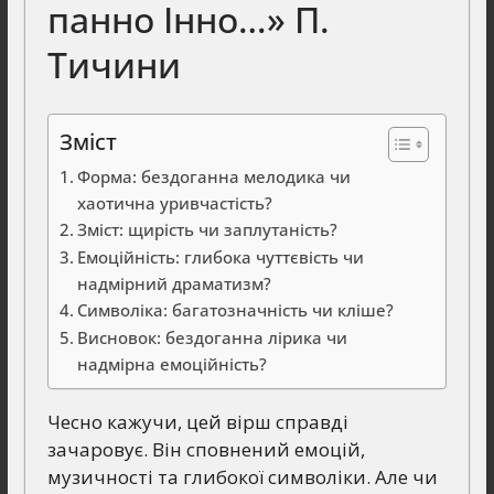
панно Інно…» П.
Тичини
Зміст
Форма: бездоганна мелодика чи
хаотична уривчастість?
Зміст: щирість чи заплутаність?
Емоційність: глибока чуттєвість чи
надмірний драматизм?
Символіка: багатозначність чи кліше?
Висновок: бездоганна лірика чи
надмірна емоційність?
Чесно кажучи, цей вірш справді
зачаровує. Він сповнений емоцій,
музичності та глибокої символіки. Але чи