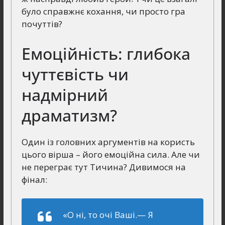
було справжнє кохання, чи просто гра
почуттів?
Емоційність: глибока
чуттєвість чи
надмірний
драматизм?
Один із головних аргументів на користь
цього вірша – його емоційна сила. Але чи
не переграє тут Тичина? Дивимося на
фінал:
«О ні, то очі Ваші.— Я