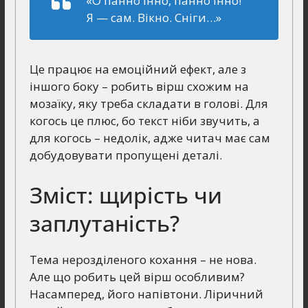
«О панно Інно, панно Інно!
Я — сам. Вікно. Сніги…»
Це працює на емоційний ефект, але з
іншого боку – робить вірш схожим на
мозаїку, яку треба складати в голові. Для
когось це плюс, бо текст ніби звучить, а
для когось – недолік, адже читач має сам
добудовувати пропущені деталі.
Зміст: щирість чи
заплутаність?
Тема нерозділеного кохання – не нова.
Але що робить цей вірш особливим?
Насамперед, його напівтони. Ліричний