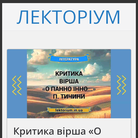
Перейти
ЛЕКТОРІУМ
до
вмісту
Критика вірша «О