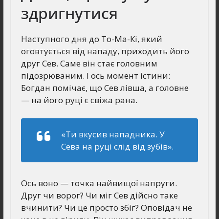
здригнутися
Наступного дня до То-Ма-Кі, який
оговтується від нападу, приходить його
друг Сев. Саме він стає головним
підозрюваним. І ось момент істини:
Богдан помічає, що Сев лівша, а головне
— на його руці є свіжа рана.
«Ти вкусив нападника. У
Сева на руці слід від зубів».
Ось воно — точка найвищої напруги.
Друг чи ворог? Чи міг Сев дійсно таке
вчинити? Чи це просто збіг? Оповідач не