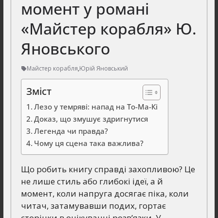
момент у романі
«Майстер корабля» Ю.
Яновського
Майстер корабля
,
Юрій Яновський
Зміст
Лезо у темряві: напад на То-Ма-Кі
Доказ, що змушує здригнутися
Легенда чи правда?
Чому ця сцена така важлива?
Що робить книгу справді захопливою? Це
не лише стиль або глибокі ідеї, а й
момент, коли напруга досягає піка, коли
читач, затамувавши подих, гортає
сторінки в очікуванні розв’язки. У