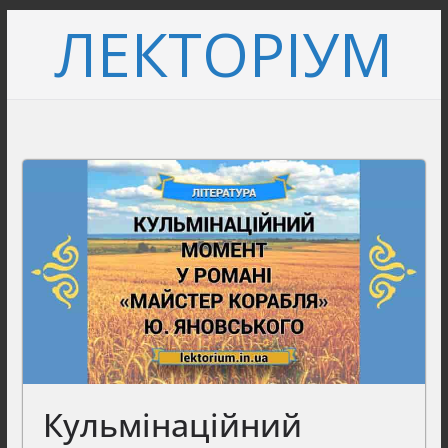
Перейти
ЛЕКТОРІУМ
до
вмісту
Кульмінаційний