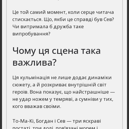
Це той самий момент, коли серце читача
стискається. Що, якби це справді був Сев?
Чи витримала б дружба таке
випробування?
Чому ця сцена така
важлива?
Ця кульмінація не лише додає динаміки
сюжету, а й розкриває внутрішній світ
героїв. Вона показує, що найстрашніше —
не удар ножем у темряві, а сумніви у тих,
кого вважав своїми.
То-Ма-Кі, Богдан і Сев — три яскраві
постаті, три долі, пов’язані морем і