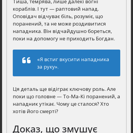
Тиша, темрява, лише далекі вогні
кораблів. І тут — раптовий напад.
Оповідач відчуває біль, розуміє, що
поранений, та не може роздивитися
нападника. Він відчайдушно бореться,
поки на допомогу не приходить Богдан.
«Я встиг вкусити нападника
за руку».
Ця деталь ще відіграє ключову роль. Але
поки що головне — То-Ма-Кі поранений, а
нападник утікає. Чому це сталося? Хто
хотів його смерті?
Доказ, що змушує