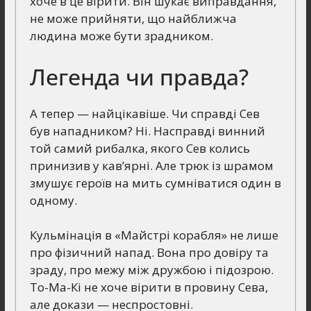
хоче в це вірити. Він шукає виправдання,
не може прийняти, що найближча
людина може бути зрадником.
Легенда чи правда?
А тепер — найцікавіше. Чи справді Сев
був нападником? Ні. Насправді винний
той самий рибалка, якого Сев колись
принизив у кав’ярні. Але трюк із шрамом
змушує героїв на мить сумніватися один в
одному.
Кульмінація в «Майстрі корабля» не лише
про фізичний напад. Вона про довіру та
зраду, про межу між дружбою і підозрою.
То-Ма-Кі не хоче вірити в провину Сева,
але докази — неспростовні.