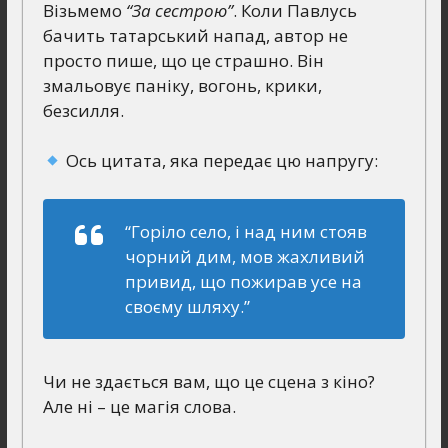
Візьмемо
“За сестрою”
. Коли Павлусь
бачить татарський напад, автор не
просто пише, що це страшно. Він
змальовує паніку, вогонь, крики,
безсилля.
Ось цитата, яка передає цю напругу:
“Горіло село, і над ним стояв
чорний дим, мов жахливий
привид, що пожирав усе на
своєму шляху.”
Чи не здається вам, що це сцена з кіно?
Але ні – це магія слова.