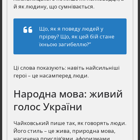
й як людину, що сумнівається.
Що, як я поведу людей у
прірву? Що, як цей бій стане
їхньою загибеллю?”
Ці слова показують: навіть найсильніші
герої – це насамперед люди.
Народна мова: живий
голос України
Чайковський пише так, як говорять люди.
Його стиль – це жива, природна мова,
насичена прислів’ями, афоризмами,