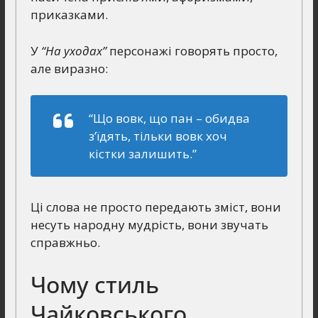
приказками.
У
“На уходах”
персонажі говорять просто,
але виразно:
“Що вовк, що пан – обидва
з’їдять, тільки вовк хоч
кістки залишить.”
Ці слова не просто передають зміст, вони
несуть народну мудрість, вони звучать
справжньо.
Чому стиль
Чайковського