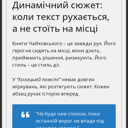
Динамічний сюжет:
коли текст рухається,
а не стоїть на місці
Книги Чайковського – це завжди рух. Його
герої не сидять на місці, вони діють,
приймають рішення, ризикують. Його
стиль – це стиль дії.
У
“Козацькій помсті”
немає довгих
міркувань, які розтягують сюжет. Кожен
абзац рухає історію вперед.
“Не буде нам спокою, поки
останній ворог не впаде під
нашими ногами.”