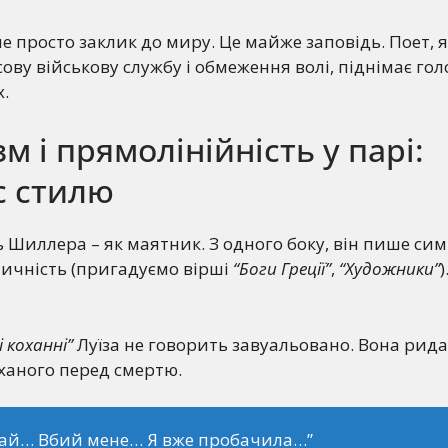
не просто заклик до миру. Це майже заповідь. Поет, 
ву військову службу і обмеження волі, піднімає голо
х.
м і прямолінійність у парі:
с стилю
ь Шиллера – як маятник. З одного боку, він пише симв
ичність (пригадуємо вірші
“Боги Греції”
,
“Художники”
)
 коханні”
Луїза не говорить завуальовано. Вона рида
ханого перед смертю.
ай… Вбий мене… Я вже пробачила…”