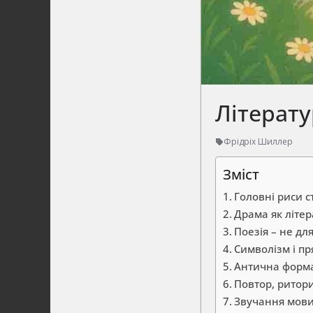
Літерат
Фрідріх Шиллер
Зміст
Головні риси 
Драма як літер
Поезія – не для
Символізм і пр
Антична форма
Повтор, ритори
Звучання мови