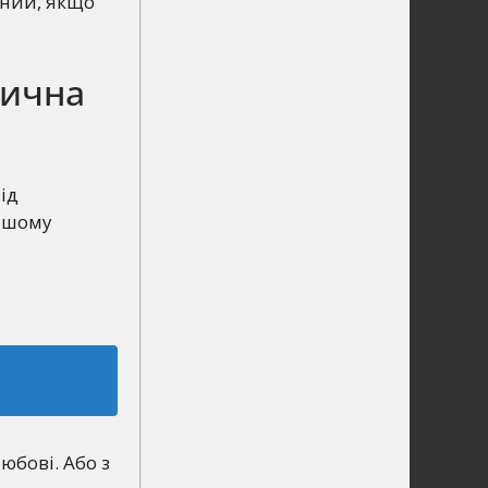
чний, якщо
тична
ід
нашому
юбові. Або з