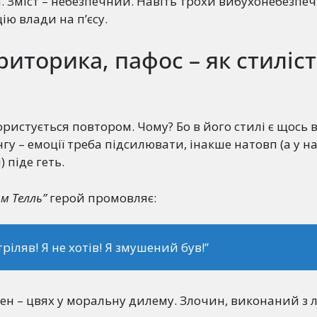
 Зміст – небезпечний. Навіть трохи вибухонебезпе
ію влади на п’єсу.
риторика, пафос – як стиліс
ристується повтором. Чому? Бо в його стилі є щось в
гу – емоції треба підсилювати, інакше натовп (а у 
 піде геть.
ьм Телль”
герой промовляє:
тріляв! Я не хотів! Я змушений був!”
жен – цвях у моральну дилему. Злочин, виконаний з л