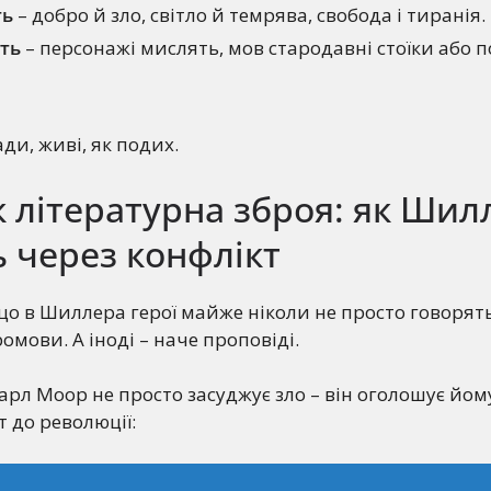
ть
– добро й зло, світло й темрява, свобода і тиранія.
сть
– персонажі мислять, мов стародавні стоїки або п
ди, живі, як подих.
 літературна зброя: як Шил
 через конфлікт
що в Шиллера герої майже ніколи не просто говорят
мови. А іноді – наче проповіді.
арл Моор не просто засуджує зло – він оголошує йому
т до революції: