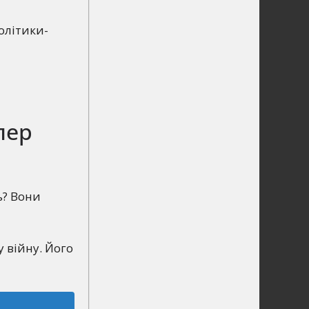
олітики-
лер
ь? Вони
 війну. Його