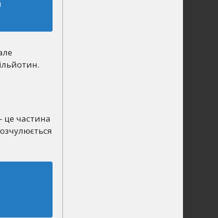
й
але
гільйотин.
 – це частина
 розчулюється