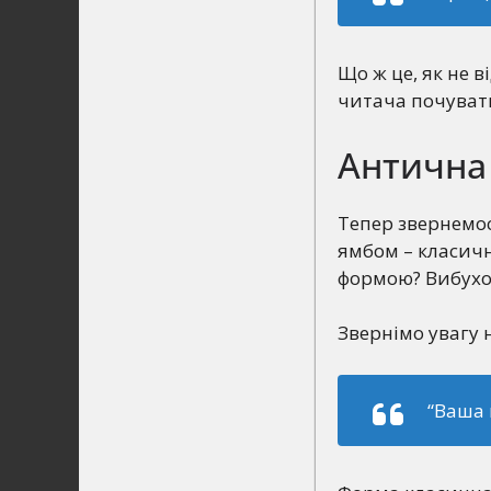
Що ж це, як не в
читача почувати
Антична 
Тепер звернемо
ямбом – класичн
формою? Вибухові
Звернімо увагу н
“Ваша 