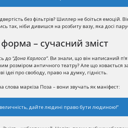
ідвертість без фільтрів? Шиллер не боїться емоцій. В
сь так, ніби дивишся на розбиту вазу, яка досі пару
форма – сучасний зміст
сь до
“Дона Карлоса”
. Ви знали, що він написаний п
им розміром античного театру? Але що ховається з
 ідеї про свободу, право на думку, гідність.
а слова маркіза Поза – вони звучать як маніфест:
величність, дайте людині право бути людиною!”