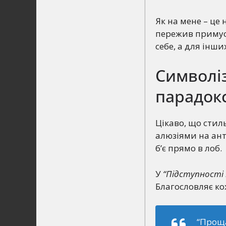
Як на мене – це 
пережив примусо
себе, а для інши
Символіз
парадок
Цікаво, що стил
алюзіями на ант
б’є прямо в лоб.
У
“Підступності і
Благословляє ко
“Прощ