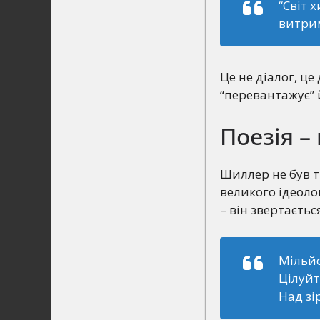
“Світ 
витрим
Це не діалог, ц
“перевантажує” й
Поезія – 
Шиллер не був ти
великого ідеоло
– він звертаєтьс
Мільйо
Цілуйт
Над зі