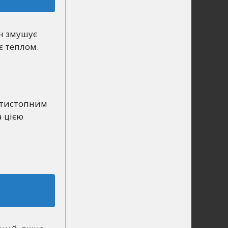
ін змушує
є теплом.
’ятистопним
а цією