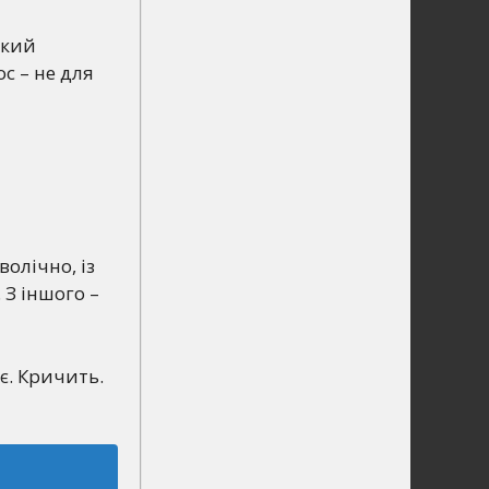
який
с – не для
олічно, із
. З іншого –
є. Кричить.