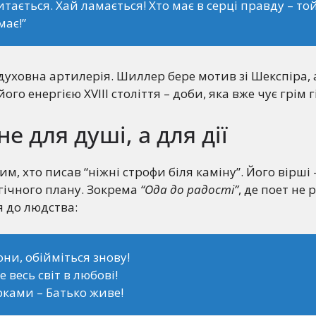
хитається. Хай ламається! Хто має в серці правду – то
ає!”
е духовна артилерія. Шиллер бере мотив зі Шекспіра, 
ого енергією XVIII століття – доби, яка вже чує грім 
не для душі, а для дії
м, хто писав “ніжні строфи біля каміну”. Його вірші
гічного плану. Зокрема
“Ода до радості”
, де поет не
я до людства:
ни, обійміться знову!
е весь світ в любові!
рками – Батько живе!