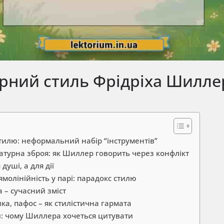
урний стиль Фрідріха Шилле
стилю: неформальний набір “інструментів”
атурна зброя: як Шиллер говорить через конфлікт
 душі, а для дії
ямолінійність у парі: парадокс стилю
 – сучасний зміст
ка, пафос – як стилістична гармата
: чому Шиллера хочеться цитувати