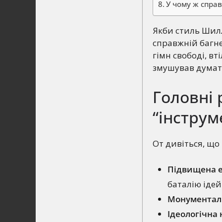
У чому ж справ
Якби стиль Шилл
справжній багне
гімн свободі, вт
змушував думати
Головні
“інструм
От дивіться, що
Підвищена е
баталію ідей
Монументаль
Ідеологічна 