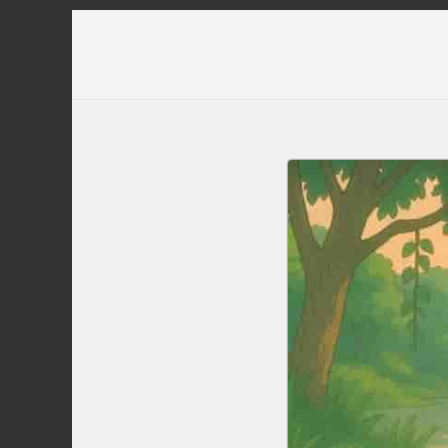
Перейти
до
вмісту