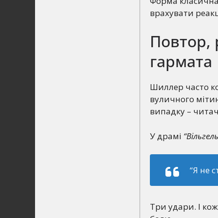
Форма класична.
врахувати реакц
Повтор, 
гармата
Шиллер часто ко
вуличного мітин
випадку – читач)
У драмі
“Вільгел
“Я не с
Три удари. І ко