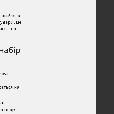
е шабля, а
 удари. Це
ись – він
набір
овує:
юється на
і.
ий шар.