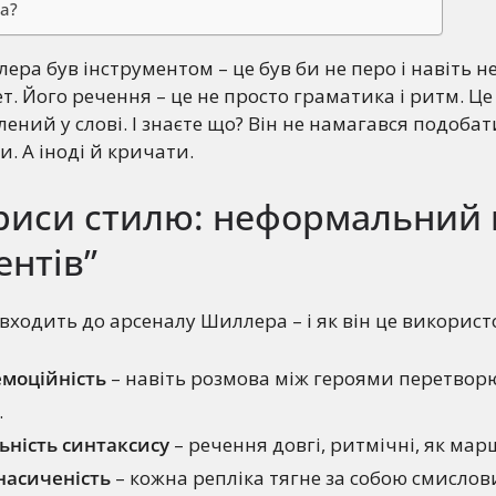
а?
ера був інструментом – це був би не перо і навіть н
т. Його речення – це не просто граматика і ритм. Це
ілений у слові. І знаєте що? Він не намагався подобат
. А іноді й кричати.
 риси стилю: неформальний 
ентів”
 входить до арсеналу Шиллера – і як він це використ
моційність
– навіть розмова між героями перетвор
.
ність синтаксису
– речення довгі, ритмічні, як марш
насиченість
– кожна репліка тягне за собою смислов