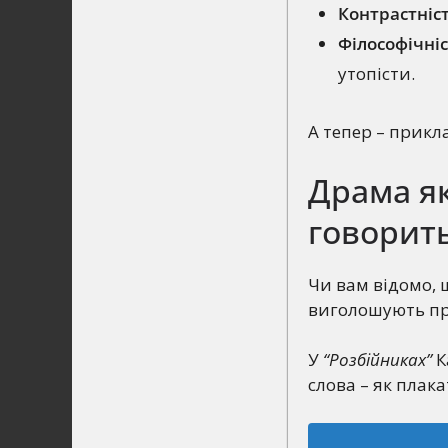
Контрастніс
Філософічні
утопісти.
А тепер – прикла
Драма як
говорить
Чи вам відомо, 
виголошують про
У
“Розбійниках”
К
слова – як плака