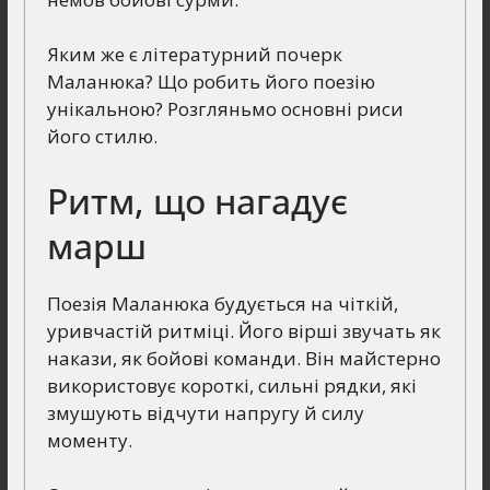
Яким же є літературний почерк
Маланюка? Що робить його поезію
унікальною? Розгляньмо основні риси
його стилю.
Ритм, що нагадує
марш
Поезія Маланюка будується на чіткій,
уривчастій ритміці. Його вірші звучать як
накази, як бойові команди. Він майстерно
використовує короткі, сильні рядки, які
змушують відчути напругу й силу
моменту.