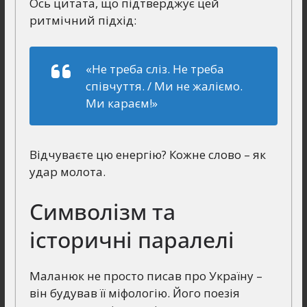
Ось цитата, що підтверджує цей
ритмічний підхід:
«Не треба сліз. Не треба
співчуття. / Ми не жаліємо.
Ми караєм!»
Відчуваєте цю енергію? Кожне слово – як
удар молота.
Символізм та
історичні паралелі
Маланюк не просто писав про Україну –
він будував її міфологію. Його поезія