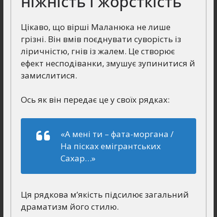
ніжність і жорсткість
Цікаво, що вірші Маланюка не лише
грізні. Він вмів поєднувати суворість із
ліричністю, гнів із жалем. Це створює
ефект несподіванки, змушує зупинитися й
замислитися.
Ось як він передає це у своїх рядках:
«А мені ти – фата-моргана /
На пісках емігрантських
Сахар…»
Ця рядкова м’якість підсилює загальний
драматизм його стилю.