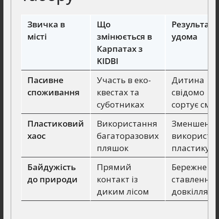
Звичка в
Що
Результат
місті
змінюється в
удома
Карпатах з
KIDBI
Пасивне
Участь в еко-
Дитина
споживання
квестах та
свідомо
суботниках
сортує сміт
Пластиковий
Використання
Зменшенн
хаос
багаторазових
використа
пляшок
пластику
Байдужість
Прямий
Бережне
до природи
контакт із
ставлення 
диким лісом
довкілля