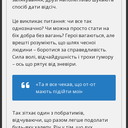
спосіб дати відсіч.
Це викликає питання: чи все так
однозначно? Чи можна просто стати на
бік добра без вагань? Герої вагаються, але
врешті розуміють, що шлях чесної
людини – боротися за справедливість.
Сила волі, відчайдушність і трохи гумору
– ось що рятує від зневіри.
«Та я все чекав, що от-от
мають підійти мої»
Так зітхає один з побратимів,
відчуваючи, що разом легше подолати
будь-яку халепу. Річ у тім, що дух