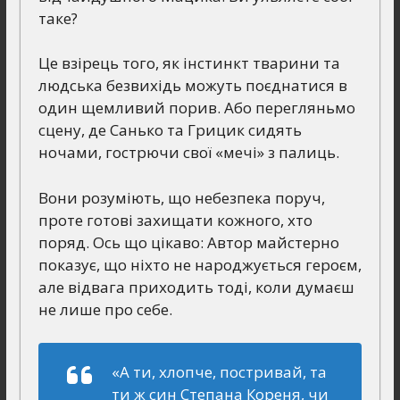
таке?
Це взірець того, як інстинкт тварини та
людська безвихідь можуть поєднатися в
один щемливий порив. Або перегляньмо
сцену, де Санько та Грицик сидять
ночами, гострючи свої «мечі» з палиць.
Вони розуміють, що небезпека поруч,
проте готові захищати кожного, хто
поряд. Ось що цікаво: Автор майстерно
показує, що ніхто не народжується героєм,
але відвага приходить тоді, коли думаєш
не лише про себе.
«А ти, хлопче, постривай, та
ти ж син Степана Кореня, чи