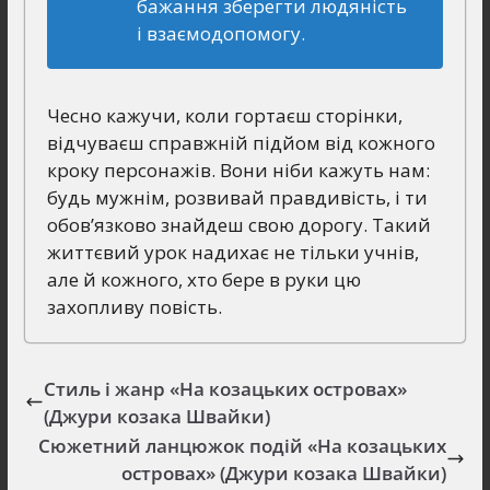
бажання зберегти людяність
і взаємодопомогу.
Чесно кажучи, коли гортаєш сторінки,
відчуваєш справжній підйом від кожного
кроку персонажів. Вони ніби кажуть нам:
будь мужнім, розвивай правдивість, і ти
обов’язково знайдеш свою дорогу. Такий
життєвий урок надихає не тільки учнів,
але й кожного, хто бере в руки цю
захопливу повість.
Стиль і жанр «На козацьких островах»
(Джури козака Швайки)
Сюжетний ланцюжок подій «На козацьких
островах» (Джури козака Швайки)