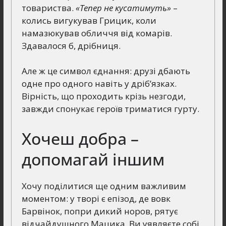
товариства.
«Тепер не кусатимуть»
–
колись вигукував Грицик, коли
намазюкував обличчя від комарів.
Здавалося б, дрібниця.
Але ж це символ єднання: друзі дбають
одне про одного навіть у дріб’язках.
Вірність, що проходить крізь незгоди,
завжди спонукає героїв триматися гурту.
Хочеш добра –
допомагай іншим
Хочу поділитися ще одним важливим
моментом: у творі є епізод, де вовк
Барвінок, попри дикий норов, рятує
відчайдушного Мацика. Ви уявляєте собі