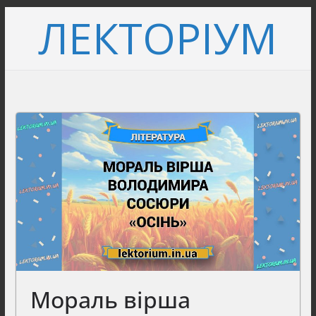
Перейти
ЛЕКТОРІУМ
до
вмісту
Мораль вірша