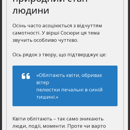
людини
Осінь часто асоціюється з відчуттям
самотності. У вірші Сосюри ця тема
звучить особливо чуттєво.
Ось рядок з твору, що підтверджує це:
«Облітають квіти, обриває
вітер
пелюстки печальні в синій
тишині.»
Квіти облітають – так само зникають
люди, події, моменти. Проте чи варто