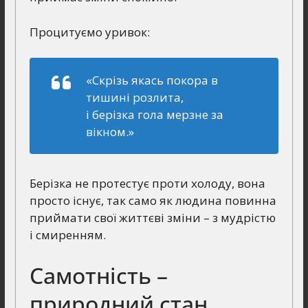
Процитуємо уривок:
«Скрізь якась покора в
тишині розлита,
і берізка гола мерзне за
вікном.»
Берізка не протестує проти холоду, вона
просто існує, так само як людина повинна
приймати свої життєві зміни – з мудрістю
і смиренням.
Самотність –
природний стан