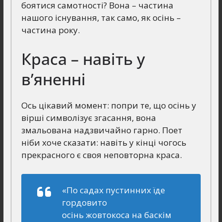
боятися самотності? Вона – частина
нашого існування, так само, як осінь –
частина року.
Краса – навіть у
в’яненні
Ось цікавий момент: попри те, що осінь у
вірші символізує згасання, вона
змальована надзвичайно гарно. Поет
ніби хоче сказати: навіть у кінці чогось
прекрасного є своя неповторна краса.
«По садах пустинних їде
гордовито
осінь жовтокоса на баскім