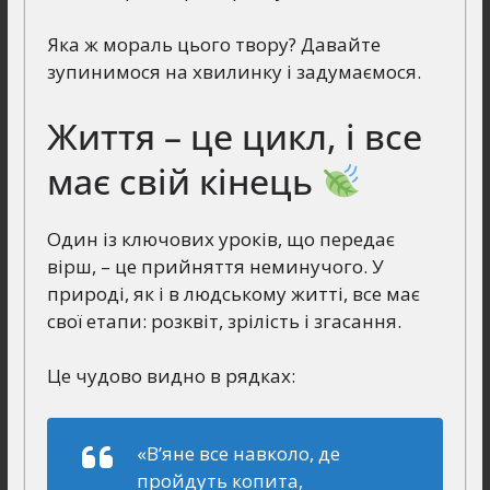
Яка ж мораль цього твору? Давайте
зупинимося на хвилинку і задумаємося.
Життя – це цикл, і все
має свій кінець
Один із ключових уроків, що передає
вірш, – це прийняття неминучого. У
природі, як і в людському житті, все має
свої етапи: розквіт, зрілість і згасання.
Це чудово видно в рядках:
«В’яне все навколо, де
пройдуть копита,