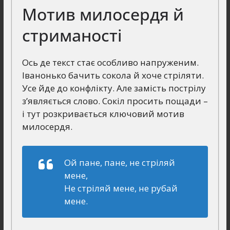
Мотив милосердя й
стриманості
Ось де текст стає особливо напруженим.
Іванонько бачить сокола й хоче стріляти.
Усе йде до конфлікту. Але замість пострілу
з’являється слово. Сокіл просить пощади –
і тут розкривається ключовий мотив
милосердя.
Ой пане, пане, не стріляй
мене,
Не стріляй мене, не рубай
мене.