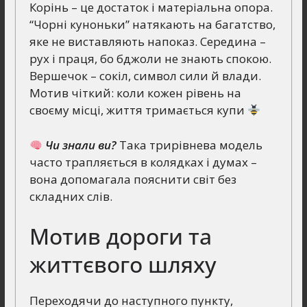
Корінь – це достаток і матеріальна опора.
“Чорні куноньки” натякають на багатство,
яке не виставляють напоказ. Середина –
рух і праця, бо бджоли не знають спокою.
Вершечок – сокіл, символ сили й влади.
Мотив чіткий: коли кожен рівень на
своєму місці, життя тримається купи
Чи знали ви?
Така трирівнева модель
часто трапляється в колядках і думах –
вона допомагала пояснити світ без
складних слів.
Мотив дороги та
життєвого шляху
Переходячи до наступного пункту,