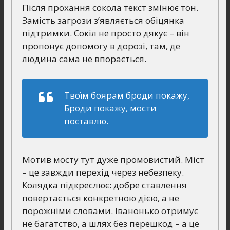
Після прохання сокола текст змінює тон.
Замість загрози з’являється обіцянка
підтримки. Сокіл не просто дякує – він
пропонує допомогу в дорозі, там, де
людина сама не впорається.
Твоїм боярам броди покажу,
Броди покажу, мости
поставлю.
Мотив мосту тут дуже промовистий. Міст
– це завжди перехід через небезпеку.
Колядка підкреслює: добре ставлення
повертається конкретною дією, а не
порожніми словами. Іванонько отримує
не багатство, а шлях без перешкод – а це