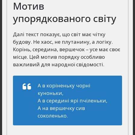
Мотив
упорядкованого світу
Далі текст показує, що світ має чітку
будову. Не хаос, не плутанину, а логіку.
Корінь, середина, вершечок – усе має своє
місце. Цей мотив порядку особливо
важливий для народної свідомості.
А в коріненьку чорні
куноньки,
А в середині ярі пчіленьки,
А на вершечку сив
соколенько.