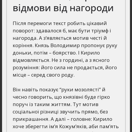
відмови від нагороди
Після перемоги текст робить цікавий
поворот: здавалося б, має бути тріумф і
нагорода. А з’являється мотив честі й
коріння. Князь Володимир пропонує руку
доньки, потім – боярство. І Кирило
відмовляється. Не з гордині, а з ясного
розуміння: його сила не продається, його
місце – серед свого роду.
Він навіть показує “руки мозолясті” й
чесно говорить, що князівні буде гірко
поруч із таким життям. Тут мотив
соціальної різниці звучить прямо, без
прикрашання. А далі – головне: Кирило
хоче зберегти ім’я Кожум’яків, аби пам’ять