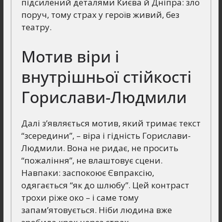
підсилений деталями Києва й Дніпра: зло
поруч, тому страх у героїв живий, без
театру.
Мотив віри і
внутрішньої стійкості
Горислави-Людмили
Далі з’являється мотив, який тримає текст
“зсередини”, – віра і гідність Горислави-
Людмили. Вона не ридає, не просить
“пожаління”, не влаштовує сцени.
Навпаки: заспокоює Євпраксію,
одягається “як до шлюбу”. Цей контраст
трохи ріже око – і саме тому
запам’ятовується. Ніби людина вже