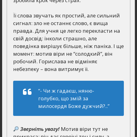
зробила крок через страх.
Її слова звучать як простий, але сильний
сигнал: зло не останнє слово, є вища
правда. Для учня це легко перекласти на
свій досвід: інколи страшно, але
поведінка вирішує більше, ніж паніка. І ще
момент: мотив віри не “солодкий”, він
робочий. Горислава не відміняє
небезпеку – вона витримує її.
“- Чи ж гадаєш, няню-
голубко, що змій за
милосердя Боже дужчий?..”
Зверніть увагу!
Мотив віри тут не
прикраса: він дає героїні тон і силу, а