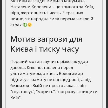
Мотиви легенди “Кирило Кожум’яка”
Наталени Королеви – це тривога за Київ,
віра, жертовність і честь. Через них
видно, як народна сила перемагає зло й
страх
Мотив загрози для
Києва і тиску часу
Перший мотив звучить різко, як удар
дзвона: Київ поставлено перед
ультиматумом, а князь Володимир
підписує грамоту не від щедрості, а від
безвиході. Змій не просто лякає – він
“спустошує”, “морить”, “погрожує знищити
Київ”.