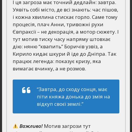
І ця загроза має точний дедлайн: завтра.
Уявіть собі місто, де всі знають: час пішов,
і кожна хвилина стискає горло. Саме тому
процесія, плач Анни, тривожні рухи
Євпраксії – не декорація, а мотор сюжету. І
тут мотив тиску часу напряму штовхає
дію: няню “квапить” Боричів узвіз, а
Кирило кидає шкури й іде до Дніпра. Так
працює легенда: показує кризу, яка
вимагає вчинку, а не розмов.
“Завтра, до сходу сонця, має
піти княжа донька до змія на
відкуп своєї землі.”
Важливо!
Мотив загрози тут