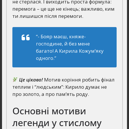
не стерлася. І виходить проста формула:
перемога – це ще не кінець; важливо, ким
ти лишишся після перемоги.
“- Бояр маєш, княже-
господине, й без мене
багато! А Кирила Кожум’яку
одного.”
Це цікаво!
Мотив коріння робить фінал
теплим і “людським”: Кирило думає не
про золото, а про пам’ять роду.
Основні мотиви
легенди у стислому