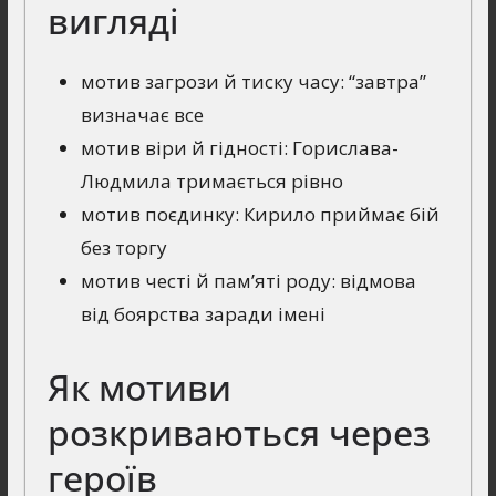
вигляді
мотив загрози й тиску часу: “завтра”
визначає все
мотив віри й гідності: Горислава-
Людмила тримається рівно
мотив поєдинку: Кирило приймає бій
без торгу
мотив честі й пам’яті роду: відмова
від боярства заради імені
Як мотиви
розкриваються через
героїв