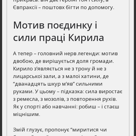
Євпраксії – поштовх бігти по допомогу.
Мотив поєдинку і
сили праці Кирила
А тепер – головний нерв легенди: мотив
двобою, де вирішується доля громади.
Кирило з’являється не з трону й не з
лицарської зали, а з малої хатини, де
“двaнадцять шкур м’яв” сильними
руками. У цьому – підказка: сила виростає
з ремесла, з мозолів, з повторення рухів.
Як у спорті або навчанні: робиш – і стаєш
міцнішим.
Змій глузує, пропонує “миритися чи