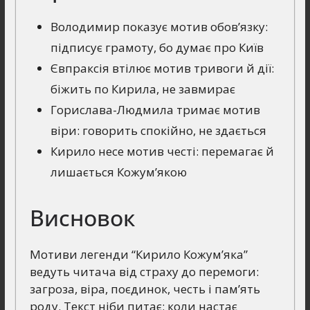
Володимир показує мотив обов’язку:
підписує грамоту, бо думає про Київ
Євпраксія втілює мотив тривоги й дії:
біжить по Кирила, не завмирає
Горислава-Людмила тримає мотив
віри: говорить спокійно, не здається
Кирило несе мотив честі: перемагає й
лишається Кожум’якою
Висновок
Мотиви легенди “Кирило Кожум’яка”
ведуть читача від страху до перемоги:
загроза, віра, поєдинок, честь і пам’ять
роду. Текст ніби питає: коли настає