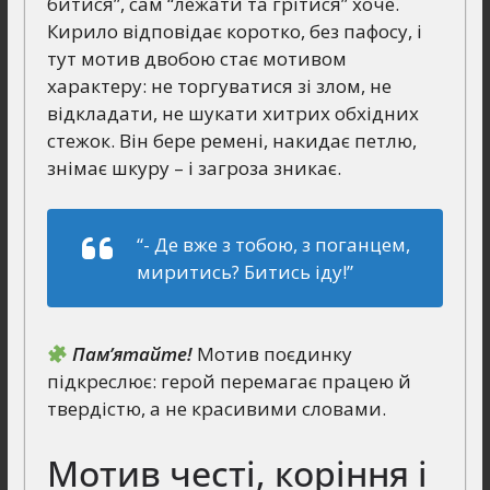
битися”, сам “лежати та грітися” хоче.
Кирило відповідає коротко, без пафосу, і
тут мотив двобою стає мотивом
характеру: не торгуватися зі злом, не
відкладати, не шукати хитрих обхідних
стежок. Він бере ремені, накидає петлю,
знімає шкуру – і загроза зникає.
“- Де вже з тобою, з поганцем,
миритись? Битись іду!”
Пам’ятайте!
Мотив поєдинку
підкреслює: герой перемагає працею й
твердістю, а не красивими словами.
Мотив честі, коріння і