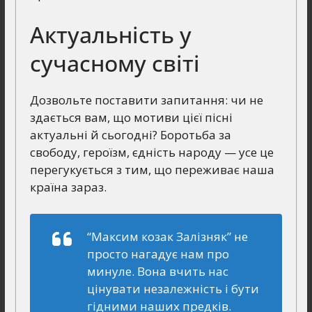
Актуальність у
сучасному світі
Дозвольте поставити запитання: чи не
здається вам, що мотиви цієї пісні
актуальні й сьогодні? Боротьба за
свободу, героїзм, єдність народу — усе це
перегукується з тим, що переживає наша
країна зараз.
“Максим козак Залізняк” не
просто нагадує нам про
минуле. Вона вчить нас
цінувати незалежність і бути
гідними наших предків.