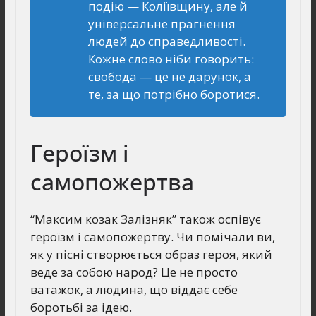
подію — Коліївщину, але й
універсальне прагнення
людей до справедливості.
Кожне слово ніби говорить:
свобода — це не дарунок, а
те, за що потрібно боротися.
Героїзм і
самопожертва
“Максим козак Залізняк” також оспівує
героїзм і самопожертву. Чи помічали ви,
як у пісні створюється образ героя, який
веде за собою народ? Це не просто
ватажок, а людина, що віддає себе
боротьбі за ідею.