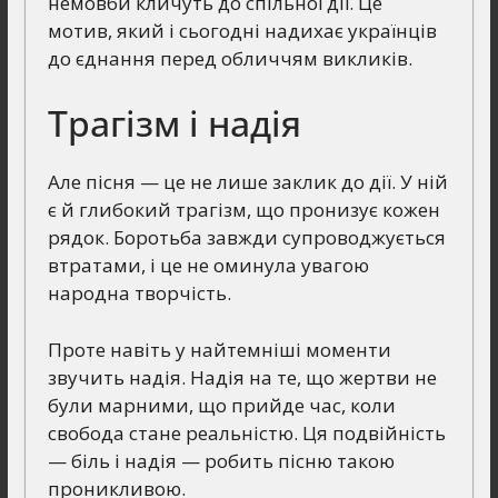
немовби кличуть до спільної дії. Це
мотив, який і сьогодні надихає українців
до єднання перед обличчям викликів.
Трагізм і надія
Але пісня — це не лише заклик до дії. У ній
є й глибокий трагізм, що пронизує кожен
рядок. Боротьба завжди супроводжується
втратами, і це не оминула увагою
народна творчість.
Проте навіть у найтемніші моменти
звучить надія. Надія на те, що жертви не
були марними, що прийде час, коли
свобода стане реальністю. Ця подвійність
— біль і надія — робить пісню такою
проникливою.