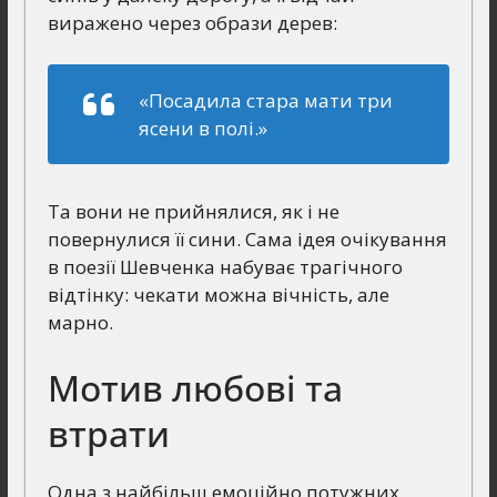
виражено через образи дерев:
«Посадила стара мати три
ясени в полі.»
Та вони не прийнялися, як і не
повернулися її сини. Сама ідея очікування
в поезії Шевченка набуває трагічного
відтінку: чекати можна вічність, але
марно.
Мотив любові та
втрати
Одна з найбільш емоційно потужних