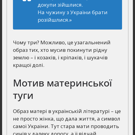
докупи зійшлися.
На чужину з України брати
розійшлися.»
Чому три? Можливо, це узагальнений
образ тих, хто мусив покинути рідну
землю – і козаків, і кріпаків, і шукачів
кращої долі.
Мотив материнської
туги
Образ матері в українській літературі – це
не просто жінка, що дала життя, а символ
самої України. Тут стара мати проводить
синів у далеку дорогу, а її відчай