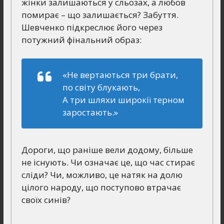
жінки залишаються у сльозах, а любов
помирає – що залишається? Забуття.
Шевченко підкреслює його через
потужний фінальний образ:
«Не вертаються три брати,
по світу блукають,
А три шляхи широкії терном
заростають.»
Дороги, що раніше вели додому, більше
не існують. Чи означає це, що час стирає
сліди? Чи, можливо, це натяк на долю
цілого народу, що поступово втрачає
своїх синів?