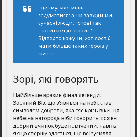
І це змусило мене
задуматися: а чи завжди ми,
сучасні люди, готові так
ставитися до інших?
Відверто кажучи, хотілося б
мати більше таких героїв у
житті.
Зорі, які говорять
Найбільше вразив фінал легенди.
Зоряний Віз, що з’явився на небі, став
символом доброти, яка сяє крізь віки. Ця
небесна нагорода ніби говорить: кожен
добрий вчинок буде помічений, навіть
якщо спершу здається, що всі зусилля