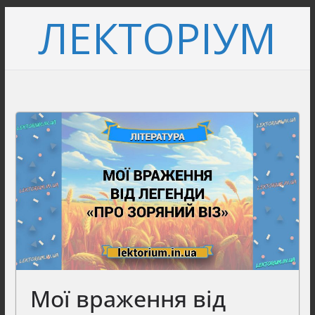
Перейти
ЛЕКТОРІУМ
до
вмісту
Мої враження від