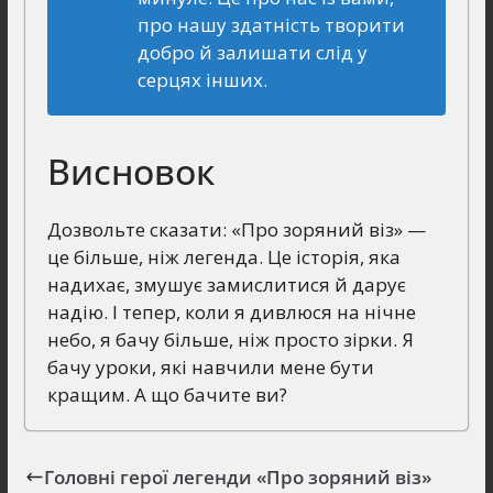
про нашу здатність творити
добро й залишати слід у
серцях інших.
Висновок
Дозвольте сказати: «Про зоряний віз» —
це більше, ніж легенда. Це історія, яка
надихає, змушує замислитися й дарує
надію. І тепер, коли я дивлюся на нічне
небо, я бачу більше, ніж просто зірки. Я
бачу уроки, які навчили мене бути
кращим. А що бачите ви?
Головні герої легенди «Про зоряний віз»