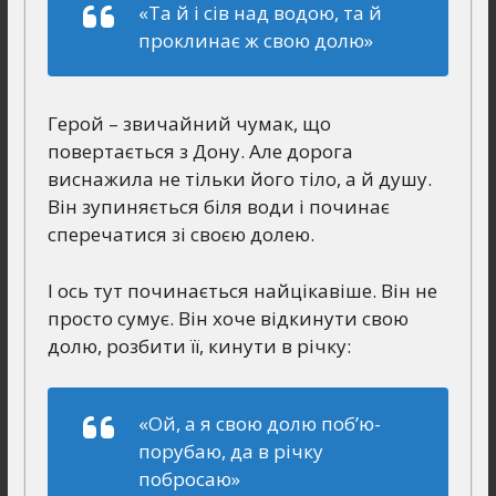
«Та й і сів над водою, та й
проклинає ж свою долю»
Герой – звичайний чумак, що
повертається з Дону. Але дорога
виснажила не тільки його тіло, а й душу.
Він зупиняється біля води і починає
сперечатися зі своєю долею.
І ось тут починається найцікавіше. Він не
просто сумує. Він хоче відкинути свою
долю, розбити її, кинути в річку:
«Ой, а я свою долю поб’ю-
порубаю, да в річку
побросаю»