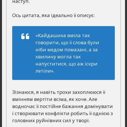
наступ.
Ось цитата, яка ідеально її описує:
«Кайдашиха вміла так
говорити, що її слова були
ніби медом помазані, а за
хвилину могла так
напуститися, що аж іскри
летіли».
Зізнаюся, я навіть трохи захоплююся її
вмінням вертіти всіма, як хоче. Але
водночас її постійне бажання домінувати
і створювати конфлікти робить її однією з
головних руйнівних сил у творі.