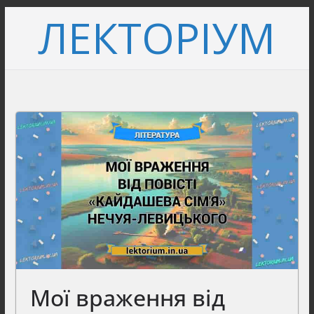
Перейти
ЛЕКТОРІУМ
до
вмісту
Мої враження від