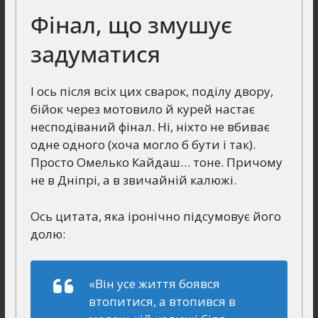
Фінал, що змушує
задуматися
І ось після всіх цих сварок, поділу двору,
бійок через мотовило й курей настає
несподіваний фінал. Ні, ніхто не вбиває
одне одного (хоча могло б бути і так).
Просто Омелько Кайдаш… тоне. Причому
не в Дніпрі, а в звичайній калюжі.
Ось цитата, яка іронічно підсумовує його
долю:
«Він усе життя боявся
втопитися, а втопився в