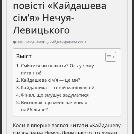
повісті «Кайдашева
сім’я» Нечуя-
Левицького
Іван Нечуй-Левицький
,
Кайдашева сім'я
Зміст
Сміятися чи плакати? Ось у чому
питання!
Кайдашева сім’я — це ми?
Кайдашиха — геній маніпуляцій
Фінал, що змушує задуматися
Висновок: що мене зачепило
найбільше?
Коли я вперше взявся читати «Кайдашеву
сім’ю» Івана Нечуя-Левицького, то думав,