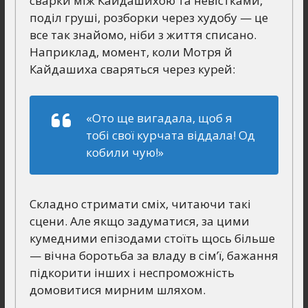
сварки між Кайдашихою та невістками,
поділ груші, розборки через худобу — це
все так знайомо, ніби з життя списано.
Наприклад, момент, коли Мотря й
Кайдашиха сваряться через курей:
«Ото ще вигадала, щоб я
тобі свої курчата віддала! Од
кобили чую!»
Складно стримати сміх, читаючи такі
сцени. Але якщо задуматися, за цими
кумедними епізодами стоїть щось більше
— вічна боротьба за владу в сім’ї, бажання
підкорити інших і неспроможність
домовитися мирним шляхом.