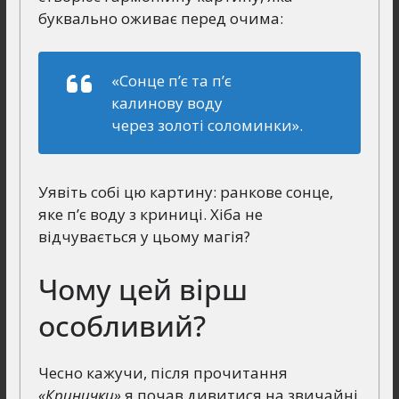
буквально оживає перед очима:
«Сонце п’є та п’є
калинову воду
через золоті соломинки».
Уявіть собі цю картину: ранкове сонце,
яке п’є воду з криниці. Хіба не
відчувається у цьому магія?
Чому цей вірш
особливий?
Чесно кажучи, після прочитання
«Кринички»
я почав дивитися на звичайні