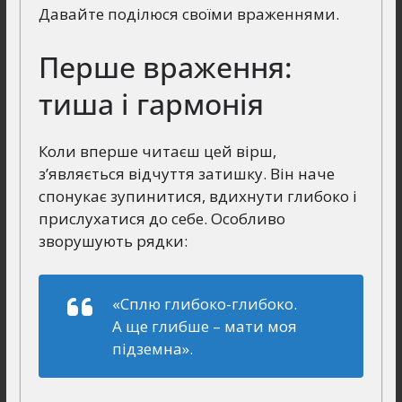
Давайте поділюся своїми враженнями.
Перше враження:
тиша і гармонія
Коли вперше читаєш цей вірш,
з’являється відчуття затишку. Він наче
спонукає зупинитися, вдихнути глибоко і
прислухатися до себе. Особливо
зворушують рядки:
«Сплю глибоко-глибоко.
А ще глибше – мати моя
підземна».