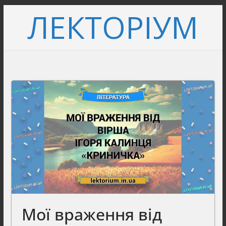
Перейти
ЛЕКТОРІУМ
до
вмісту
Мої враження від