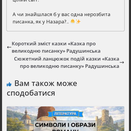
А чи знайшлася б у вас одна нерозбита
писанка, як у Назара?..
Короткий зміст казки «Казка про
великодню писанку» Радушинська
Сюжетний ланцюжок подій казки «Казка
про великодню писанку» Радушинська
Вам також може
сподобатися