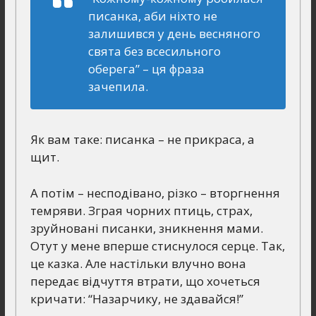
писанка, аби ніхто не
залишився у день весняного
свята без всесильного
оберега”
– ця фраза
зачепила.
Як вам таке: писанка – не прикраса, а
щит.
А потім – несподівано, різко – вторгнення
темряви. Зграя чорних птиць, страх,
зруйновані писанки, зникнення мами.
Отут у мене вперше стиснулося серце. Так,
це казка. Але настільки влучно вона
передає відчуття втрати, що хочеться
кричати: “Назарчику, не здавайся!”