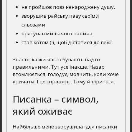
не пройшов повз ненароджену душу,
зворушив райську паву своїми
сльозами,
врятував мишачого панича,
став котом (!), щоб дістатися до вежі.
Знаєте, казки часто бувають надто
правильними. Тут усе інакше. Назар
втомлюється, голодує, мовчить, коли хоче
кричати. І це справжнє. Тому й віриться.
Писанка – символ,
який оживає
Найбільше мене зворушила ідея писанки