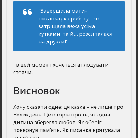
“Завершила мати-
писанкарка роботу – як
затріщала вежа усіма
кутками, та й… розсипалася
на друзки!”
І в цей момент хочеться аплодувати
стоячи.
Висновок
Хочу сказати одне: ця казка – не лише про
Великдень. Це історія про те, як одна
дитина зберегла любов. Як оберіг
повернув пам’ять. Як писанка врятувала
цілий світ.