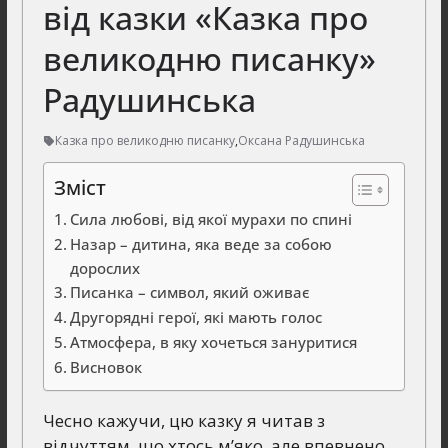
від казки «Казка про
великодню писанку»
Радушинська
Казка про великодню писанку
,
Оксана Радушинська
Зміст
Сила любові, від якої мурахи по спині
Назар – дитина, яка веде за собою
дорослих
Писанка – символ, який оживає
Другорядні герої, які мають голос
Атмосфера, в яку хочеться зануритися
Висновок
Чесно кажучи, цю казку я читав з
відчуттям, що хтось м’яко, але впевнено