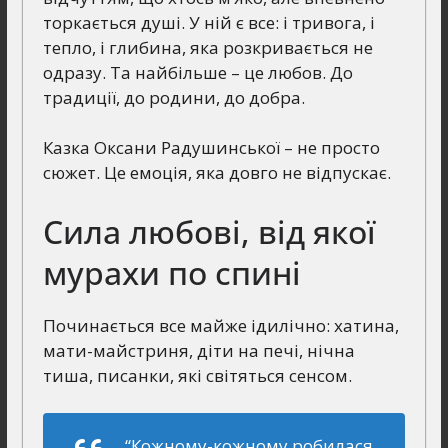
торкається душі. У ній є все: і тривога, і
тепло, і глибина, яка розкривається не
одразу. Та найбільше – це любов. До
традиції, до родини, до добра.
Казка Оксани Радушинської – не просто
сюжет. Це емоція, яка довго не відпускає.
Сила любові, від якої
мурахи по спині
Починається все майже ідилічно: хатина,
мати-майстриня, діти на печі, нічна
тиша, писанки, які світяться сенсом.
“Кожному-кожному робилася