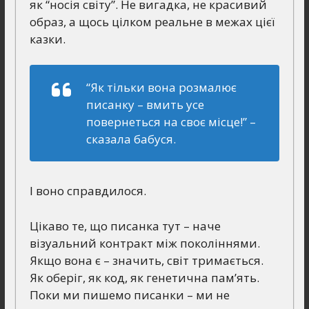
як “носія світу”. Не вигадка, не красивий
образ, а щось цілком реальне в межах цієї
казки.
“Як тільки вона розмалює
писанку – вмить усе
повернеться на своє місце!”
–
сказала бабуся.
І воно справдилося.
Цікаво те, що писанка тут – наче
візуальний контракт між поколіннями.
Якщо вона є – значить, світ тримається.
Як оберіг, як код, як генетична пам’ять.
Поки ми пишемо писанки – ми не