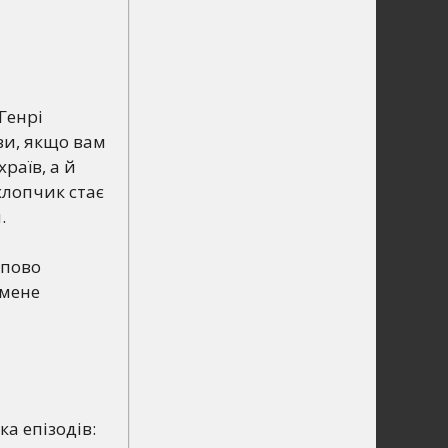
 Генрі
ви, якщо вам
раїв, а й
хлопчик стає
.
упово
 мене
а епізодів: