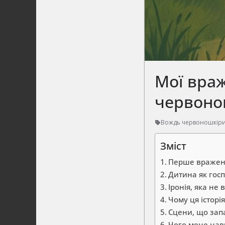
Мої враж
червонош
Вождь червоношкір
Зміст
Перше враженн
Дитина як гос
Іронія, яка не 
Чому ця історі
Сцени, що зап
Чого мене навч