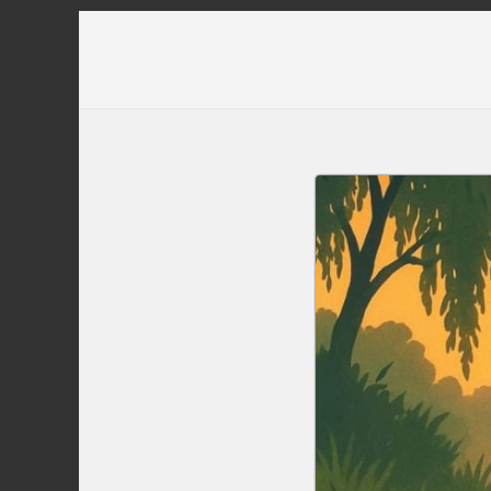
Перейти
до
вмісту