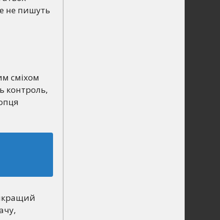
це не пишуть
цим сміхом
ь контроль,
лопця
айкращий
ачу,