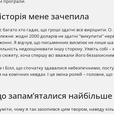
и програли.
історія мене зачепила
с багато хто гадає, що гроші здатні все вирішити. О.
ежне: жодні 2000 доларів не здатні “викупити” нер
онні. Я відчув, що письменник висміює не лише шах
ильність недооцінювати іншу сторону. Уявіть собі – 
сюжету, хоча спершу всі вважали його беззахисним
ем і Білл, що спочатку здавалися небезпечними, пост
на комічних невдах. І ця зміна ролей – головне, що
що запам’яталися найбільше
міти, чому я так захопився цим твором, наведу кільк