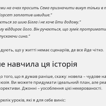
озами на очах просить Сема призначити викуп тільки в 
Дорсет заплатив швидше.”
ється за шию Білла і не хоче йти додому.”
лу віддирає його. Він ручається, що зуміє протримати
пускаючи сина.”
адують, що у житті немає сценаріїв, де все йде чітко.
е навчила ця історія
 того, що я думав раніше, скажу: новела – чудове н
люзія. Ви можете придумати ідеальний план, але реа
корективи. Джонні – уособлення цієї некерованості.
елік уроків, які я для себе виніс: