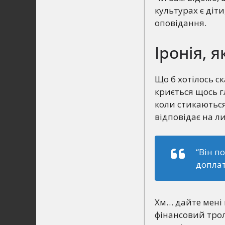
культурах є діти
оповідання.
Іронія, я
Що б хотілось ск
криється щось г
коли стикаються
відповідає на л
“Він п
доплат
Хм… дайте мені 
фінансовий тролі