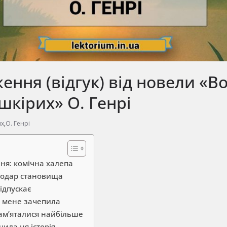
ення (відгук) від новели «В
кірих» О. Генрі
их
,
О. Генрі
я: комічна халепа
подар становища
відпускає
я мене зачепила
ам’яталися найбільше
ила ця історія