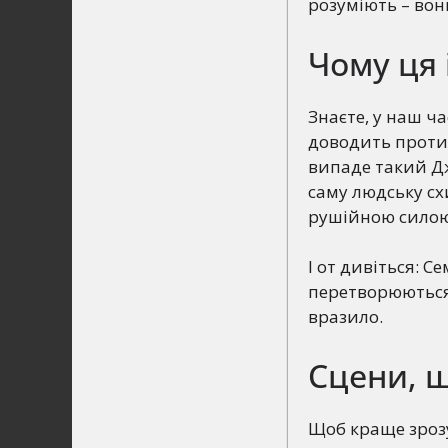
розуміють – вон
Чому ця 
Знаєте, у наш ча
доводить протил
випаде такий Дж
саму людську сх
рушійною силою 
І от дивіться: С
перетворюються 
вразило.
Сцени, 
Щоб краще зрозу