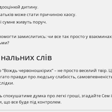
едооцінюй дитину.
батьків може стати причиною хаосу.
 і сумне живуть поруч.
омогти замислитись: чи все так просто у взаєминах
ьми?
інальних слів
 “Вождь червоношкірих” – не просто веселий твір. Це
агато правди про людську слабкість, самовпевненість
лідки.
ь спокушатиме думка про легкі гроші, згадайте Сем і
, що все буде під контролем.