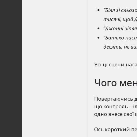
“Білл зі сль
тисячі, щоб 
“Джонні чіпля
“Батько наси
десять, не ви
Усі ці сцени наг
Чого мен
Повертаючись до
що контроль – і
одно внесе свої 
Ось короткий пер