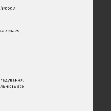
півтори
ся хвилин
агадування,
льність все