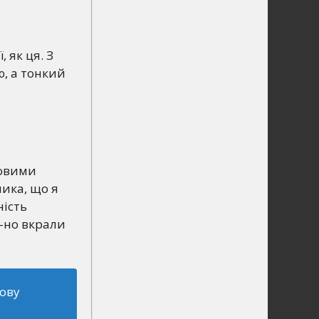
, як ця. З
ю, а тонкий
повими
ика, що я
ність
-но вкрали
лову