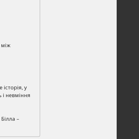
 між
 історія, у
 і невміння
 Білла –