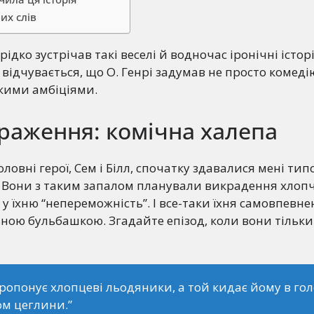
их слів
ідко зустрічав такі веселі й водночас іронічні історії
 відчувається, що О. Генрі задумав не просто комеді
кими амбіціями.
раження: комічна халепа
оловні герої, Сем і Білл, спочатку здавалися мені ти
 Вони з таким запалом планували викрадення хлопч
у їхню “непереможність”. І все-таки їхня самовпевне
ою бульбашкою. Згадайте епізод, коли вони тільки
пропонує хлопцеві льодяники, а той кидає йому в го
м цеглини.”