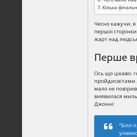
Кілька фінальн
Чесно кажучи, я р
першої сторінки
жарт над людсь
Перше в
Ось що цікаво: г
пройдисвітами.
мало не повірив 
виявилася мильн
Джонні:
“Білл 
уламко