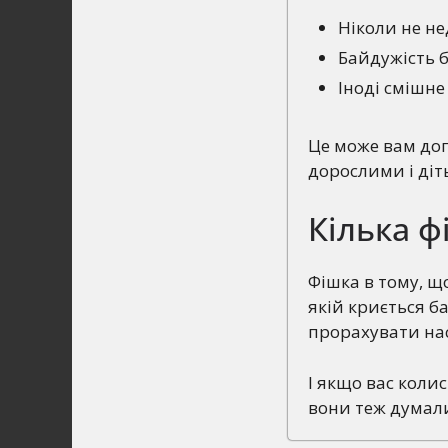
Ніколи не н
Байдужість 
Іноді смішне
Це може вам доп
дорослими і діт
Кілька ф
Фішка в тому, що
якій криється б
прорахувати нас
І якщо вас колис
вони теж думали