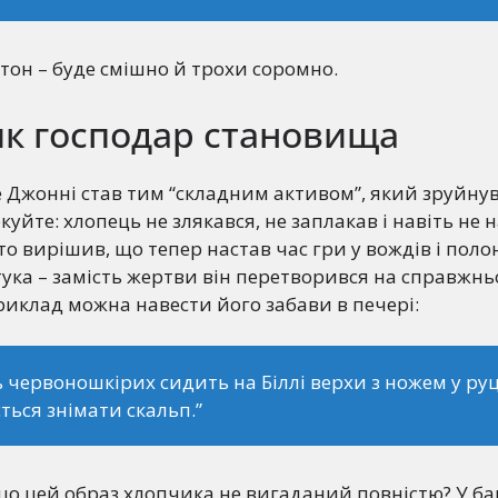
 тон – буде смішно й трохи соромно.
як господар становища
 Джонні став тим “складним активом”, який зруйнув
куйте: хлопець не злякався, не заплакав і навіть не 
то вирішив, що тепер настав час гри у вождів і поло
тука – замість жертви він перетворився на справжнь
риклад можна навести його забави в печері:
 червоношкірих сидить на Біллі верхи з ножем у руці
ться знімати скальп.”
що цей образ хлопчика не вигаданий повністю? У ба