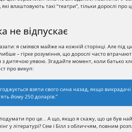
, які влаштовують такі “театри”, тільки дорослі про 
ка не відпускає
азати: я сміявся майже на кожній сторінці. Але під 
либше – гірке розуміння, що дорослі часто втрачают
 з дитячою уявою. Згадайте момент, коли батько х
ист про викуп:
огоджується взяти свого сина назад, якщо викрадачі
ять йому 250 доларів.”
подумати про це… А що, якщо я скажу, що це був н
нг у літературі? Сем і Білл з обличчям, повним розп