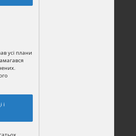
ав усі плани
намагався
нених.
ого
 і
гатьох