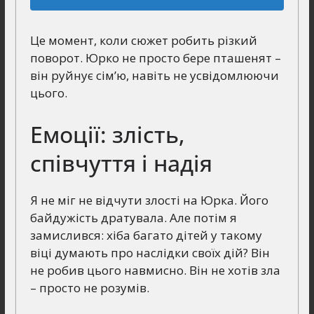
Це момент, коли сюжет робить різкий
поворот. Юрко не просто бере пташенят –
він руйнує сім’ю, навіть не усвідомлюючи
цього.
Емоції: злість,
співчуття і надія
Я не міг не відчути злості на Юрка. Його
байдужість дратувала. Але потім я
замислився: хіба багато дітей у такому
віці думають про наслідки своїх дій? Він
не робив цього навмисно. Він не хотів зла
– просто не розумів.