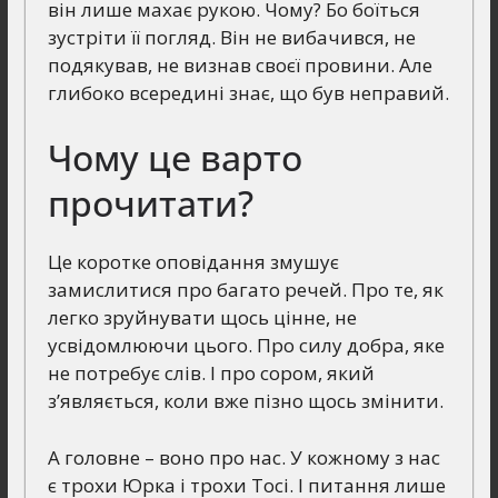
він лише махає рукою. Чому? Бо боїться
зустріти її погляд. Він не вибачився, не
подякував, не визнав своєї провини. Але
глибоко всередині знає, що був неправий.
Чому це варто
прочитати?
Це коротке оповідання змушує
замислитися про багато речей. Про те, як
легко зруйнувати щось цінне, не
усвідомлюючи цього. Про силу добра, яке
не потребує слів. І про сором, який
з’являється, коли вже пізно щось змінити.
А головне – воно про нас. У кожному з нас
є трохи Юрка і трохи Тосі. І питання лише