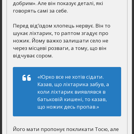
добрим». Але він показує деталі, які
говорять самі за себе.
Перед від’їздом хлопець нервує. Він то
шукає ліхтарик, то раптом згадує про
ножик. Йому важко залишати село не
через місцеві розваги, а тому, що він
відчуває сором.
«Юрко все не хотів сідати.
Казав, що ліхтарика забув, а
коли ліхтарик виявлявся в
батьковій кишені, то казав,
що ножик десь пропав.»
Його мати пропонує покликати Тосю, але