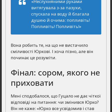
«Неслухняними руками
витягувала з-за пазухи,
спускала на воду й благала
душею й очима: попливіть!
Попливіть! Попливіть!»
Вона робить те, на що не вистачило
сміливості Юркові. І хоча пізно, але він
починає це розуміти.
Фінал: сором, якого не
приховати
Мені сподобалося, що Гуцало не дає чіткої
відповіді на питання: чи змінився Юрко?
Він не каже: «Юрко все усвідомив і став