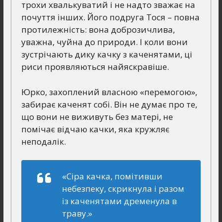
трохи хвалькуватий і не надто зважає на
почуття інших. Його подруга Тося – повна
протилежність: вона доброзичлива,
уважна, чуйна до природи. І коли вони
зустрічають дику качку з каченятами, ці
риси проявляються найяскравіше.
Юрко, захоплений власною «перемогою»,
забирає каченят собі. Він не думає про те,
що вони не виживуть без матері, не
помічає відчаю качки, яка кружляє
неподалік.
«Сіра качка, помітивши
небезпеку, скрикнула і разом
із каченятами дременула в
траву.»