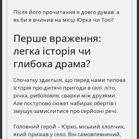
Після його прочитання я довго думав: а
як би я вчинив на місці Юрка чи Тосі?
Перше враження:
легка історія чи
глибока драма?
Спочатку здається, що перед нами типова
історія про дитячі пригоди в селі: літо,
річка, риболовля, сварки між друзями.
Але поступово сюжет набирає обертів і
змушує замислитися про серйозні речі.
Головний герой – Юрко, міський хлопчик,
який приїхав у село. Він самовпевнений,