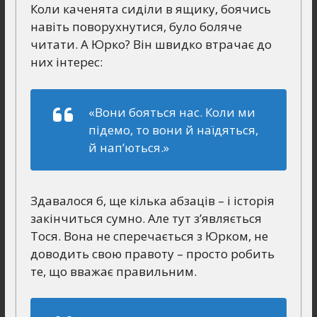
Коли каченята сиділи в ящику, боячись
навіть поворухнутися, було боляче
читати. А Юрко? Він швидко втрачає до
них інтерес:
«Вони бояться нас. Коли ми
підемо, то вони й наїдяться,
й нап’ються.»
Здавалося б, ще кілька абзаців – і історія
закінчиться сумно. Але тут з’являється
Тося. Вона не сперечається з Юрком, не
доводить свою правоту – просто робить
те, що вважає правильним.