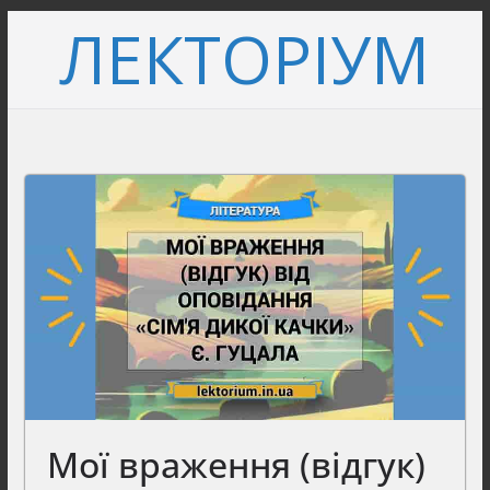
Перейти
ЛЕКТОРІУМ
до
вмісту
Мої враження (відгук)