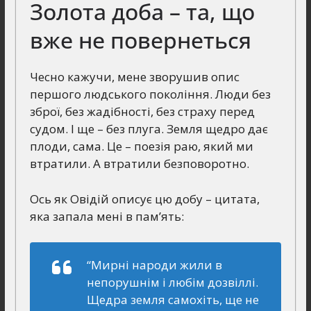
Золота доба – та, що
вже не повернеться
Чесно кажучи, мене зворушив опис
першого людського покоління. Люди без
зброї, без жадібності, без страху перед
судом. І ще – без плуга. Земля щедро дає
плоди, сама. Це – поезія раю, який ми
втратили. А втратили безповоротно.
Ось як Овідій описує цю добу – цитата,
яка запала мені в пам’ять:
“Мирні народи жили в
непорушнім і любім дозвіллі.
Щедра земля самохіть, ще не