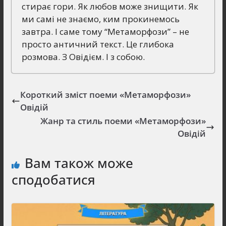
стирає гори. Як любов може знищити. Як
ми самі не знаємо, ким прокинемось
завтра. І саме тому “Метаморфози” – не
просто античний текст. Це глибока
розмова. З Овідієм. І з собою.
Короткий зміст поеми «Метаморфози»
Овідій
Жанр та стиль поеми «Метаморфози»
Овідій
Вам також може
сподобатися