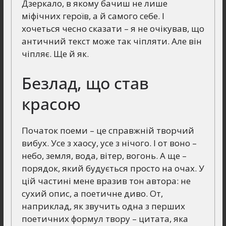
Дзеркало, в якому бачиш не лише
міфічних героїв, а й самого себе. І
хочеться чесно сказати – я не очікував, що
античний текст може так чіпляти. Але він
чіпляє. Ще й як.
Безлад, що став
красою
Початок поеми – це справжній творчий
вибух. Усе з хаосу, усе з нічого. І от воно –
небо, земля, вода, вітер, вогонь. А ще –
порядок, який будується просто на очах. У
цій частині мене вразив тон автора: не
сухий опис, а поетичне диво. От,
наприклад, як звучить одна з перших
поетичних формул твору – цитата, яка