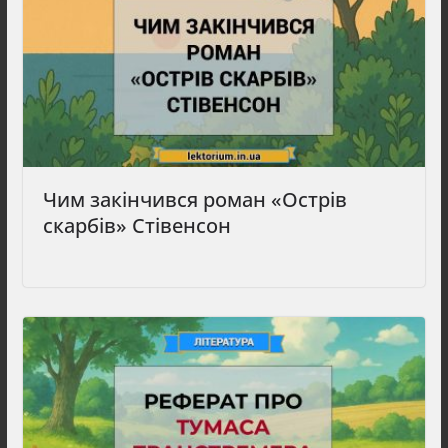
Чим закінчився роман «Острів
скарбів» Стівенсон