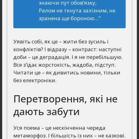
знаючи пут обов’язку,
Ралом не ткнута залізним, не
зранена ще бороною…”
Уявіть собі, як це – жити без зусиль і
конфліктів? І відразу – контраст: наступні
доби – це деградація. І я не перебільшую.
Все з’їдає жорстокість, жадоба, підступ.
Читати це – як дивитись новини, тільки
без електроніки.
Перетворення, які не
дають забути
Уся поема – це нескінченна череда
метаморфоз. І більшість із них – не казкові.