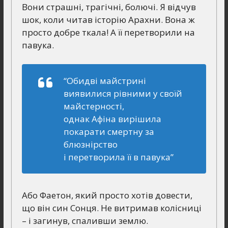
Вони страшні, трагічні, болючі. Я відчув
шок, коли читав історію Арахни. Вона ж
просто добре ткала! А її перетворили на
павука.
“Обидві майстрині
виявилися рівними у своїй
майстерності,
однак Афіна вирішила
покарати смертну за
блюзнірство
і перетворила її в павука”
Або Фаетон, який просто хотів довести,
що він син Сонця. Не витримав колісниці
– і загинув, спаливши землю.