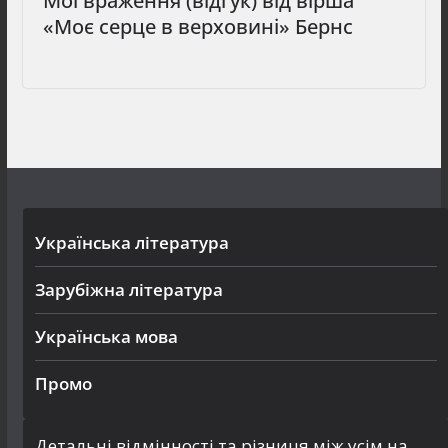
Мої враження (відгук) від вірша
«Моє серце в верховині» Бернс
Українська література
Зарубіжна література
Українська мова
Промо
Детальні відмінності та різниця між усім на