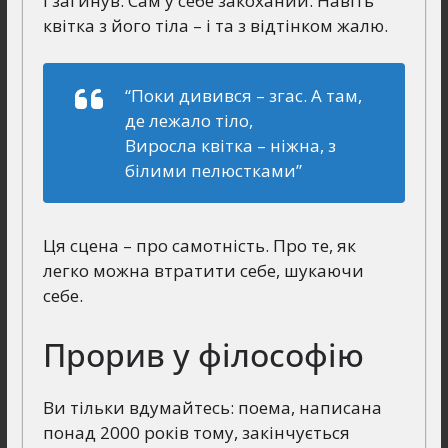
І загинув. Сам у себе закоханий. Навіть
квітка з його тіла – і та з відтінком жалю.
“Поки дивився – згас. А там,
де лежало тіло,
Виросла квітка – ніжна, з
білими пелюстками”
Ця сцена – про самотність. Про те, як
легко можна втратити себе, шукаючи
себе.
Прорив у філософію
Ви тільки вдумайтесь: поема, написана
понад 2000 років тому, закінчується