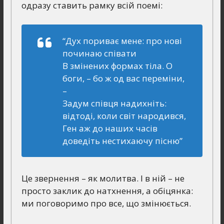
одразу ставить рамку всій поемі:
“Дух пориває мене: про нові
починаю співати
В змінених формах тіла. О
боги, – бо ж од вас переміни,
–
Задум співця надихніть:
відтоді, коли світ народився,
Ген аж до наших часів
доведіть нестихаючу пісню”
Це звернення – як молитва. І в ній – не
просто заклик до натхнення, а обіцянка:
ми поговоримо про все, що змінюється.