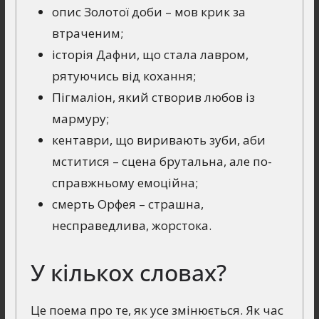
опис Золотої доби – мов крик за
втраченим;
історія Дафни, що стала лавром,
рятуючись від кохання;
Пігмаліон, який створив любов із
мармуру;
кентаври, що виривають зуби, аби
мститися – сцена брутальна, але по-
справжньому емоційна;
смерть Орфея – страшна,
несправедлива, жорстока.
У кількох словах?
Це поема про те, як усе змінюється. Як час