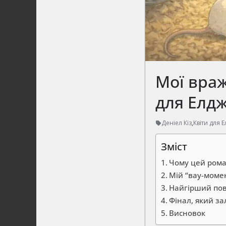
Мої враж
для Елдж
Деніел Кіз
,
Квіти для
Зміст
Чому цей рома
Мій “вау-момен
Найгірший пов
Фінал, який з
Висновок