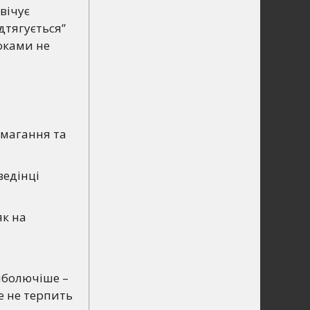
вічує
дтягується”
роками не
змагання та
ведінці
як на
йболючіше –
ле не терпить