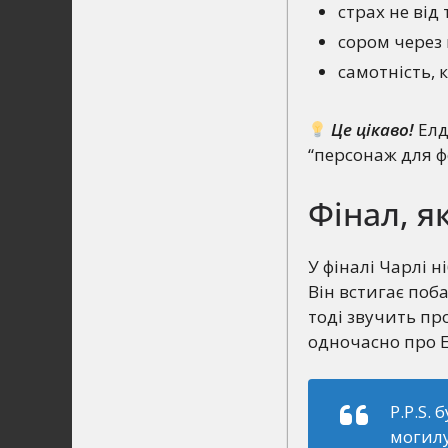
страх не від 
сором через
самотність, 
Це цікаво!
Елд
“персонаж для фо
Фінал, 
У фіналі Чарлі 
Він встигає поба
тоді звучить про
одночасно про Е
P.P.S.
могилу