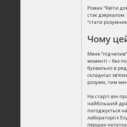
Роман “Квіти дл
стає дзеркалом.
“стати розумним
Чому цей
Мене “підчепив”
моменті – без по
буквально в ряд
складніші зв’язк
розуміє, тим ме
На старті він пр
найбільший драй
погоджується на
лабораторії є Е
перших нотатках