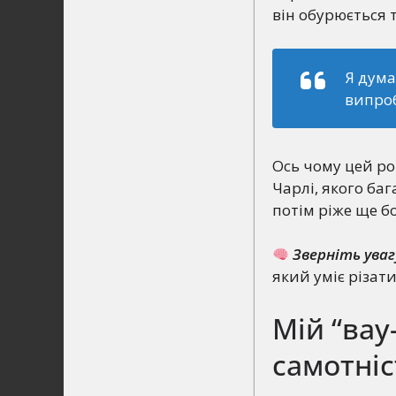
він обурюється 
Я дум
випроб
Ось чому цей ро
Чарлі, якого баг
потім ріже ще б
Зверніть уваг
який уміє різати 
Мій “вау
самотні