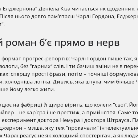
я Елджернона” Деніела Кіза читається як щоденник,
 Після нього довго пам’ятаєш Чарлі Гордона, Елджерн
”.
 роман б’є прямо в нерв
 формат прогрес-репортів: Чарлі Гордон пише так, я
золоти, без “гарних” слів. І ти бачиш зміни не в перек
ках: спершу прості фрази, потім – точніші формулюв
и, холодніша логіка. Дивись, яка штука: чим більше 
нше йому легко жити.
ацює на фабриці й щиро вірить, що колеги “свої”. Йо
вер – не кар’єра і не престиж, а прийняття. Саме то
 експеримент доктора Немура і доктора Штрауса. П
лджернон – миша, яку теж “прокачали” інтелектуально.
 Чарлі реагує не як холодний спостерігач, а як люди