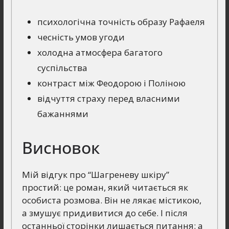
психологічна точність образу Рафаеля
чесність умов угоди
холодна атмосфера багатого
суспільства
контраст між Феодорою і Поліною
відчуття страху перед власними
бажаннями
Висновок
Мій відгук про “Шагреневу шкіру”
простий: це роман, який читається як
особиста розмова. Він не лякає містикою,
а змушує придивитися до себе. І після
останньої сторінки лишається питання: а