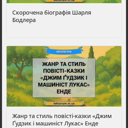
Скорочена біографія Шарля
Бодлера
Жанр та стиль повісті-казки «Джим
Ґудзик і машиніст Лукас» Енде