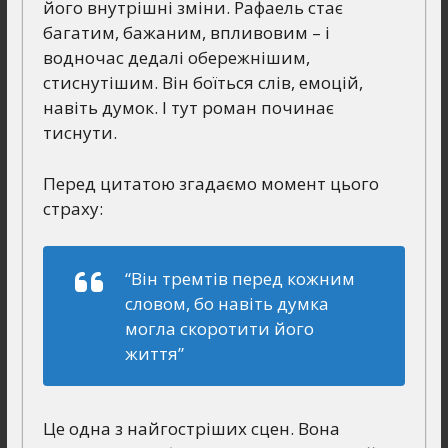
його внутрішні зміни. Рафаель стає
багатим, бажаним, впливовим – і
водночас дедалі обережнішим,
стиснутішим. Він боїться слів, емоцій,
навіть думок. І тут роман починає
тиснути.
Перед цитатою згадаємо момент цього
страху:
“Він тремтів перед кожним
словом, бо навіть думка
могла скоротити його
життя”
Це одна з найгостріших сцен. Вона