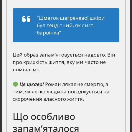
“Шматок шагреневої шкіри
був тендітний, як лист
барвінка”
Цей образ запам’ятовується надовго. Він
про крихкість життя, яку ми часто не
помічаємо.
Це цікаво!
Роман лякає не смертю, а
тим, як легко людина погоджується на
скорочення власного життя.
Що особливо
запам’яталося