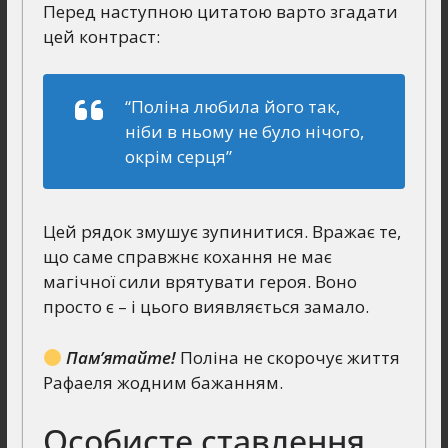
Перед наступною цитатою варто згадати
цей контраст:
“Поліна любила його так,
ніби в ньому не було нічого,
окрім серця”
Цей рядок змушує зупинитися. Вражає те,
що саме справжнє кохання не має
магічної сили врятувати героя. Воно
просто є – і цього виявляється замало.
Пам’ятайте!
Поліна не скорочує життя
Рафаеля жодним бажанням.
Особисте ставлення