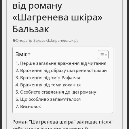
від роману
«Шагренева шкіра»
Бальзак
Оноре де Бальзак
,
Шагренева шкіра
Зміст
Перше загальне враження від читання
Враження від образу шагреневої шкіри
Враження від змін Рафаеля
Враження від теми кохання
Особисте ставлення до ідеї роману
Що особливо запам’яталося
Висновок
Роман “Шагренева шкіра” залишає після
себе дивне відчуття тривоги й