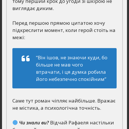
тому перший крок до угоди зі шкірою не
виглядає диким.
Перед першою прямою цитатою хочу
підкреслити момент, коли герой стоїть на
межі:
“Він ішов, не знаючи куди, бо
більше не мав чого
втрачати, і ця думка робила
його небезпечно спокійним”
Саме тут роман чіпляє найбільше. Вражає
не містика, а психологічна точність.
Чи знали ви?
Відчай Рафаеля настільки