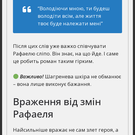
“Володіючи мною, ти будеш
володіти всім, але життя
твоє буде належати мені”
Після цих слів уже важко співчувати
Рафаелю сліпо. Він знає, на що йде. І саме
це робить роман таким гірким.
Важливо!
Шагренева шкіра не обманює
– вона лише виконує бажання.
Враження від змін
Рафаеля
Найсильніше вражає не сам злет героя, а