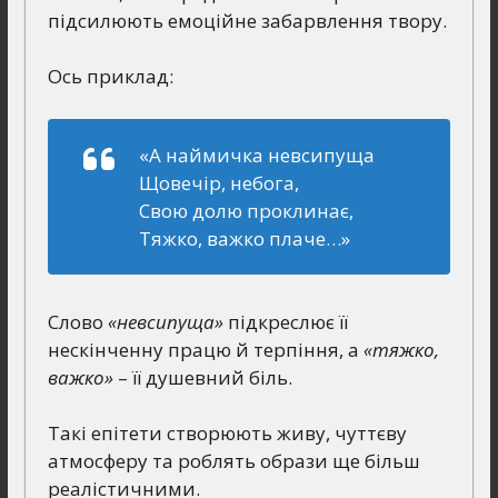
підсилюють емоційне забарвлення твору.
Ось приклад:
«А наймичка невсипуща
Щовечір, небога,
Свою долю проклинає,
Тяжко, важко плаче…»
Слово
«невсипуща»
підкреслює її
нескінченну працю й терпіння, а
«тяжко,
важко»
– її душевний біль.
Такі епітети створюють живу, чуттєву
атмосферу та роблять образи ще більш
реалістичними.