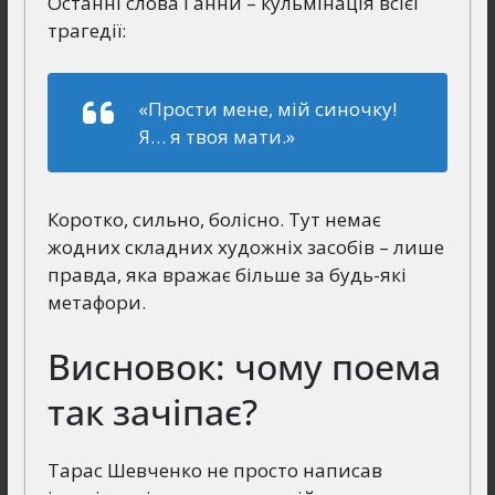
Останні слова Ганни – кульмінація всієї
трагедії:
«Прости мене, мій синочку!
Я… я твоя мати.»
Коротко, сильно, болісно. Тут немає
жодних складних художніх засобів – лише
правда, яка вражає більше за будь-які
метафори.
Висновок: чому поема
так зачіпає?
Тарас Шевченко не просто написав