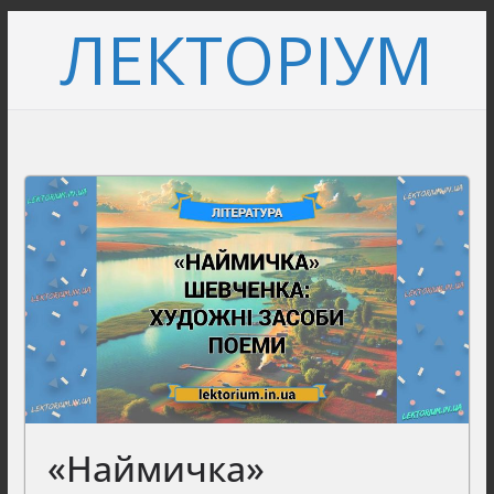
Перейти
ЛЕКТОРІУМ
до
вмісту
«Наймичка»