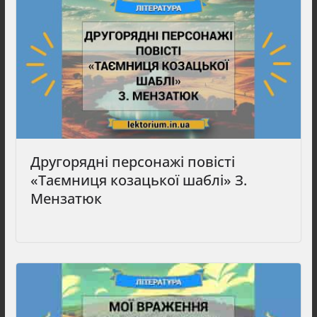
Другорядні персонажі повісті
«Таємниця козацької шаблі» З.
Мензатюк